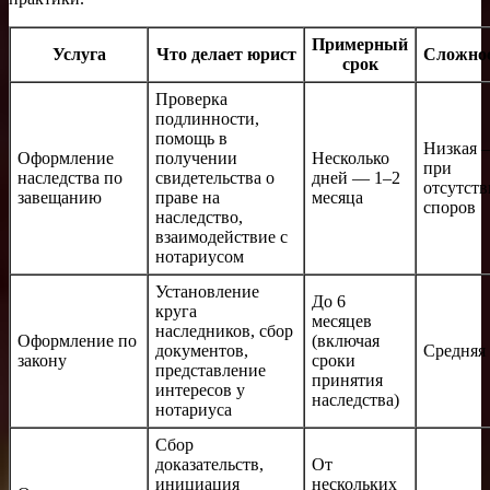
Примерный
Услуга
Что делает юрист
Сложно
срок
Проверка
подлинности,
помощь в
Низкая 
Оформление
получении
Несколько
при
наследства по
свидетельства о
дней — 1–2
отсутст
завещанию
праве на
месяца
споров
наследство,
взаимодействие с
нотариусом
Установление
До 6
круга
месяцев
наследников, сбор
Оформление по
(включая
документов,
Средняя
закону
сроки
представление
принятия
интересов у
наследства)
нотариуса
Сбор
доказательств,
От
инициация
нескольких