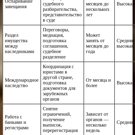
Оспаривание
судебного
месяцев до
Высокая
завещания
разбирательства,
нескольких
представительство
лет
в суде
Переговоры,
Раздел
медиация,
Может
имущества
подготовка
занять от
Средняя
между
соглашения,
месяцев до
высокая
наследниками
судебное
года
разделение
Координация с
юристами в
другой стране,
Международное
От месяца и
подготовка
Высокая
наследство
более
документов для
зарубежных
органов
Снятие
ограничений,
Зависит от
Работа с
получение
органов —
банками и
Средняя
выписок,
несколько
регистрами
перерегистрация
недель