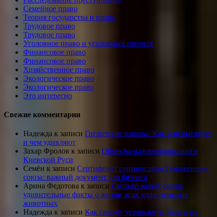
Семейное право
Теория государства и права
Трудовое право
Трудовое право
Уголовное право и уголовный процесс
Финансовое право
Финансовое право
Хозяйственное право
Экологическое право
Экологическое право
Это интересно
Свежие комментарии
Надежда
к записи
Гигантские вараны: Как они выглядят
и чем удивляют
Захар Фролов
к записи
Объекты налогообложения в
Киевской Руси
Семён
к записи
Сертификат соответствия Таможенного
союза: важный документ для бизнеса
Арина Федотова
к записи
Сколько живет бобер:
удивительные факты о жизни этих удивительных
животных
Надежда
к записи
Как самому установить откосы на