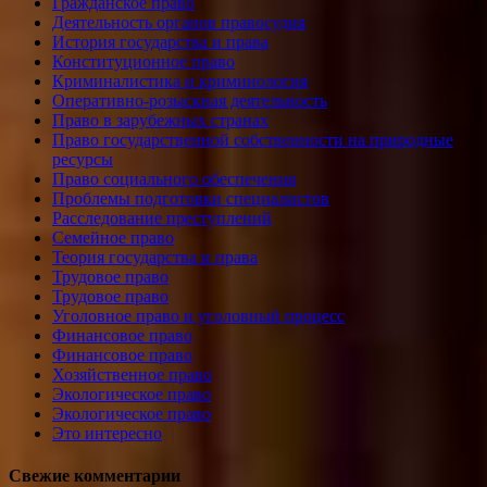
Гражданское право
Деятельность органов правосудия
История государства и права
Конституционное право
Криминалистика и криминология
Оперативно-розыскная деятельность
Право в зарубежных странах
Право государственной собственности на природные
ресурсы
Право социального обеспечения
Проблемы подготовки специалистов
Расследование преступлений
Семейное право
Теория государства и права
Трудовое право
Трудовое право
Уголовное право и уголовный процесс
Финансовое право
Финансовое право
Хозяйственное право
Экологическое право
Экологическое право
Это интересно
Свежие комментарии