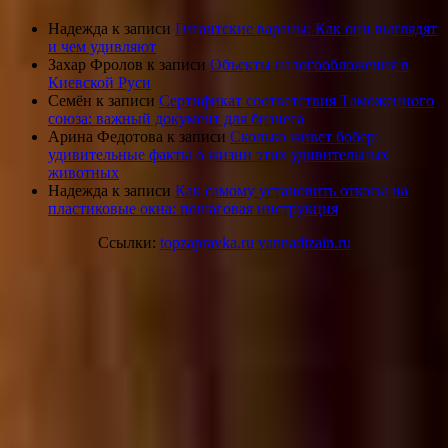
Надежда
к записи
Гигантские вараны: Как они выглядят
и чем удивляют
Захар Фролов
к записи
Объекты налогообложения в
Киевской Руси
Семён
к записи
Сертификат соответствия Таможенного
союза: важный документ для бизнеса
Арина Федотова
к записи
Сколько живет бобер:
удивительные факты о жизни этих удивительных
животных
Надежда
к записи
Как самому установить откосы на
пластиковые окна: пошаговая инструкция
Ссылки:
topzapravka.ru
vannadizain.ru