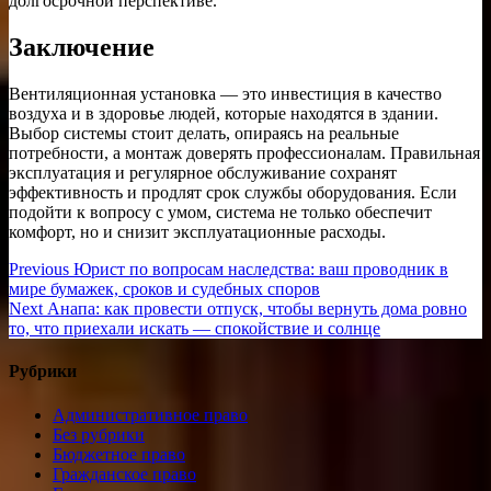
долгосрочной перспективе.
Заключение
Вентиляционная установка — это инвестиция в качество
воздуха и в здоровье людей, которые находятся в здании.
Выбор системы стоит делать, опираясь на реальные
потребности, а монтаж доверять профессионалам. Правильная
эксплуатация и регулярное обслуживание сохранят
эффективность и продлят срок службы оборудования. Если
подойти к вопросу с умом, система не только обеспечит
комфорт, но и снизит эксплуатационные расходы.
Навигация
Previous
Previous
Юрист по вопросам наследства: ваш проводник в
post:
мире бумажек, сроков и судебных споров
по
Next
Next
Анапа: как провести отпуск, чтобы вернуть дома ровно
записям
post:
то, что приехали искать — спокойствие и солнце
Рубрики
Административное право
Без рубрики
Бюджетное право
Гражданское право