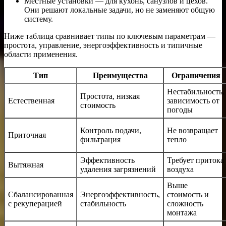
Местные установки — для кухонь, санузлов и цехов.
Они решают локальные задачи, но не заменяют общую
систему.
Ниже таблица сравнивает типы по ключевым параметрам —
простота, управление, энергоэффективность и типичные
области применения.
Тип
Преимущества
Ограничения
Нестабильность,
Простота, низкая
Естественная
зависимость от
стоимость
погоды
Контроль подачи,
Не возвращает
Приточная
фильтрация
тепло
Эффективность
Требует притока
Вытяжная
удаления загрязнений
воздуха
Выше
Сбалансированная
Энергоэффективность,
стоимость и
с рекуперацией
стабильность
сложность
монтажа