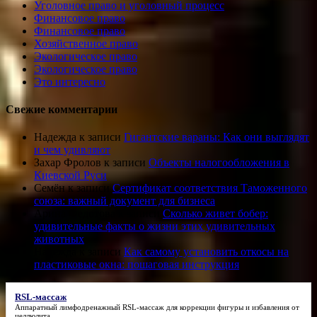
Уголовное право и уголовный процесс
Финансовое право
Финансовое право
Хозяйственное право
Экологическое право
Экологическое право
Это интересно
Свежие комментарии
Надежда
к записи
Гигантские вараны: Как они выглядят
и чем удивляют
Захар Фролов
к записи
Объекты налогообложения в
Киевской Руси
Семён
к записи
Сертификат соответствия Таможенного
союза: важный документ для бизнеса
Арина Федотова
к записи
Сколько живет бобер:
удивительные факты о жизни этих удивительных
животных
Надежда
к записи
Как самому установить откосы на
пластиковые окна: пошаговая инструкция
RSL-массаж
Аппаратный лимфодренажный
RSL-массаж
для коррекции фигуры и избавления от
целлюлита.