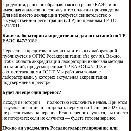
Продукция, ранее не обращавшаяся на рынке ЕАЭС и не
имеющая аналогов по составу и технологии производства.
Для неё вместо декларации требуется свидетельство о
государственной регистрации (СГР) по правилам ТР ТС
021/2011.
Какие лаборатории аккредитованы для испытаний по ТР
ЕАЭС 047/2018?
Перечень аккредитованных испытательных лабораторий
публикуется в ФГИС Росаккредитации (fsa.gov.ru). Важно,
чтобы область аккредитации лаборатории включала методы
испытаний, предусмотренные ТР ЕАЭС 047/2018 и
соответствующими ГОСТ. Мы работаем только с
лабораториями, у которых актуальная аккредитация
подтверждена в реестре.
Будет ли ещё один перенос?
Исходя из истории — полностью исключить нельзя. При этом
разумная позиция: планировать переход на 1 января 2027 года,
не рассчитывая на перенос. Если перенос случится, вы ничего
не потеряете; если не случится — будете готовы заранее.
Нужно ли уведомлять Росалкогольрегулирование или