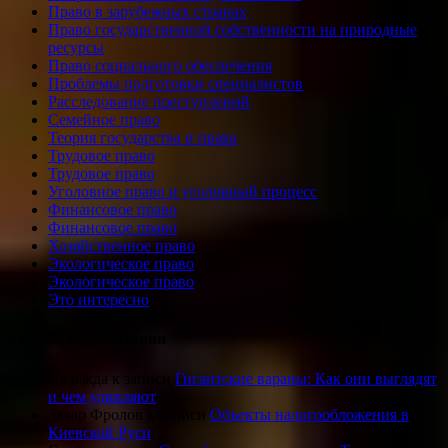
Право в зарубежных странах
Право государственной собственности на природные
ресурсы
Право социального обеспечения
Проблемы подготовки специалистов
Расследование преступлений
Семейное право
Теория государства и права
Трудовое право
Трудовое право
Уголовное право и уголовный процесс
Финансовое право
Финансовое право
Хозяйственное право
Экологическое право
Экологическое право
Это интересно
Свежие комментарии
Надежда
к записи
Гигантские вараны: Как они выглядят
и чем удивляют
Захар Фролов
к записи
Объекты налогообложения в
Киевской Руси