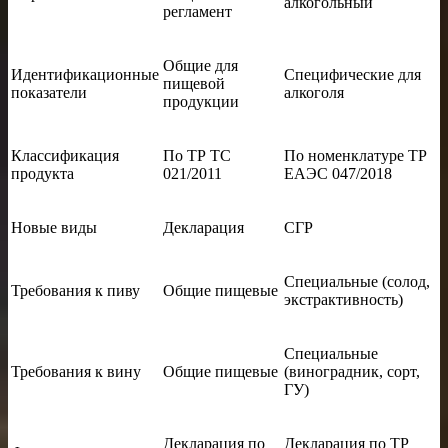
алкогольный
регламент
Общие для
Идентификационные
Специфические для
пищевой
показатели
алкоголя
продукции
Классификация
По ТР ТС
По номенклатуре ТР
продукта
021/2011
ЕАЭС 047/2018
Новые виды
Декларация
СГР
Специальные (солод,
Требования к пиву
Общие пищевые
экстрактивность)
Специальные
Требования к вину
Общие пищевые
(виноградник, сорт,
ГУ)
Декларация по
Декларация по ТР