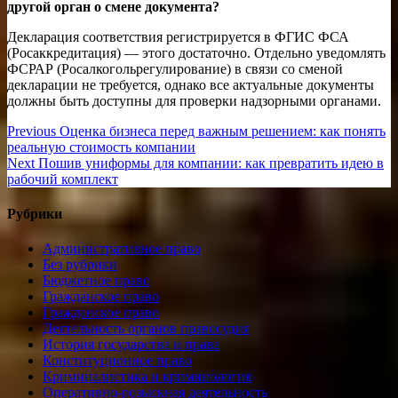
другой орган о смене документа?
Декларация соответствия регистрируется в ФГИС ФСА
(Росаккредитация) — этого достаточно. Отдельно уведомлять
ФСРАР (Росалкогольрегулирование) в связи со сменой
декларации не требуется, однако все актуальные документы
должны быть доступны для проверки надзорными органами.
Навигация
Previous
Previous
Оценка бизнеса перед важным решением: как понять
post:
реальную стоимость компании
по
Next
Next
Пошив униформы для компании: как превратить идею в
записям
post:
рабочий комплект
Рубрики
Административное право
Без рубрики
Бюджетное право
Гражданское право
Гражданское право
Деятельность органов правосудия
История государства и права
Конституционное право
Криминалистика и криминология
Оперативно-розыскная деятельность