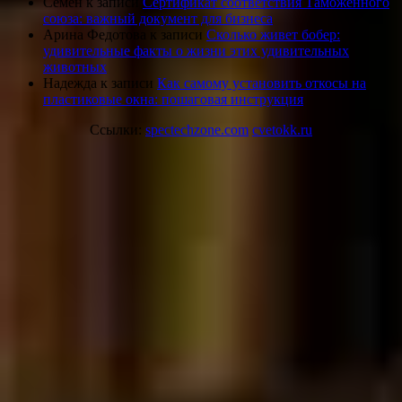
Семён
к записи
Сертификат соответствия Таможенного
союза: важный документ для бизнеса
Арина Федотова
к записи
Сколько живет бобер:
удивительные факты о жизни этих удивительных
животных
Надежда
к записи
Как самому установить откосы на
пластиковые окна: пошаговая инструкция
Ссылки:
spectechzone.com
cvetokk.ru