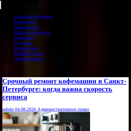
Административное
Бюджетное
Гражданское
Конституционное
Семейное
Трудовое
Финансовое
Хозяйственное
Экологическое
Срочный ремонт кофемашин в Санкт-
Петербурге: когда важна скорость
сервиса
admin
04.08.2026
Административное право