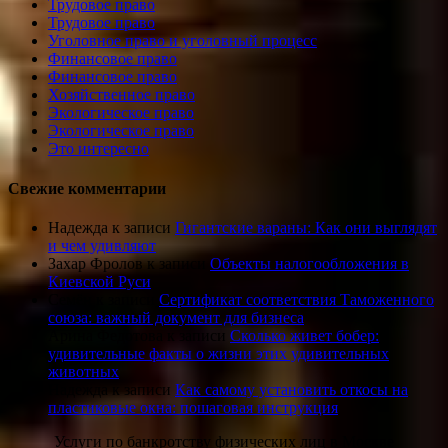
Трудовое право
Трудовое право
Уголовное право и уголовный процесс
Финансовое право
Финансовое право
Хозяйственное право
Экологическое право
Экологическое право
Это интересно
Свежие комментарии
Надежда
к записи
Гигантские вараны: Как они выглядят
и чем удивляют
Захар Фролов
к записи
Объекты налогообложения в
Киевской Руси
Семён
к записи
Сертификат соответствия Таможенного
союза: важный документ для бизнеса
Арина Федотова
к записи
Сколько живет бобер:
удивительные факты о жизни этих удивительных
животных
Надежда
к записи
Как самому установить откосы на
пластиковые окна: пошаговая инструкция
Услуги по банкротству физических лиц в Москве