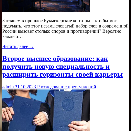
Заглянем в прошлое Букмекерские конторы – кто бы мог
подумать, что этот незамысловатый набор слов в современной
России вызовет столько споров и противоречий? Вероятно,
каждый…
Читать далее →
Второе высшее образование: как
получить новую специальность и
расширить горизонты своей карьеры
admin
31.10.2023
Расследование преступлений