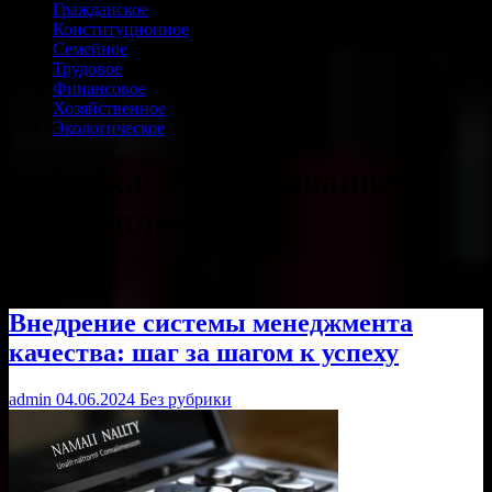
Гражданское
Конституционное
Семейное
Трудовое
Финансовое
Хозяйственное
Экологическое
Рубрика:
Расследование
преступлений
Внедрение системы менеджмента
качества: шаг за шагом к успеху
admin
04.06.2024
Без рубрики