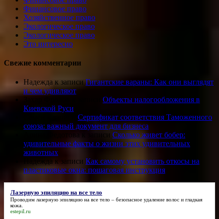
Финансовое право
Хозяйственное право
Экологическое право
Экологическое право
Это интересно
Свежие комментарии
Надежда
к записи
Гигантские вараны: Как они выглядят
и чем удивляют
Захар Фролов
к записи
Объекты налогообложения в
Киевской Руси
Семён
к записи
Сертификат соответствия Таможенного
союза: важный документ для бизнеса
Арина Федотова
к записи
Сколько живет бобер:
удивительные факты о жизни этих удивительных
животных
Надежда
к записи
Как самому установить откосы на
пластиковые окна: пошаговая инструкция
Лазерную эпиляцию на все тело
Проводим
лазерную эпиляцию на все тело
– безопасное удаление волос и гладкая
кожа.
estepil.ru