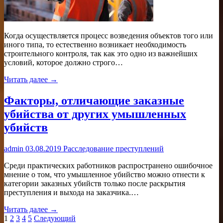
Когда осуществляется процесс возведения объектов того или
иного типа, то естественно возникает необходимость
строительного контроля, так как это одно из важнейших
условий, которое должно строго…
Читать далее →
Факторы, отличающие заказные
убийства от других умышленных
убийств
admin
03.08.2019
Расследование преступлений
Среди практических работников распространено ошибочное
мнение о том, что умышленное убийство можно отнести к
категории заказных убийств только после раскрытия
преступления и выхода на заказчика.…
Читать далее →
Пагинация
1
2
3
4
5
Следующий