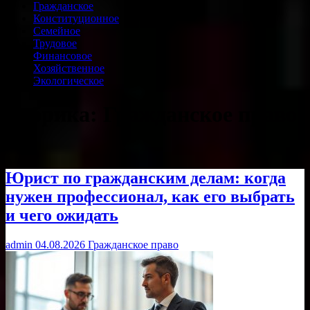
Гражданское
Конституционное
Семейное
Трудовое
Финансовое
Хозяйственное
Экологическое
Рубрика:
Гражданское право
Юрист по гражданским делам: когда
нужен профессионал, как его выбрать
и чего ожидать
admin
04.08.2026
Гражданское право