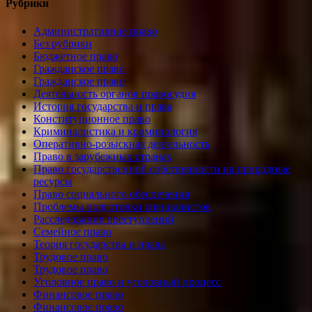
Рубрики
Административное право
Без рубрики
Бюджетное право
Гражданское право
Гражданское право
Деятельность органов правосудия
История государства и права
Конституционное право
Криминалистика и криминология
Оперативно-розыскная деятельность
Право в зарубежных странах
Право государственной собственности на природные
ресурсы
Право социального обеспечения
Проблемы подготовки специалистов
Расследование преступлений
Семейное право
Теория государства и права
Трудовое право
Трудовое право
Уголовное право и уголовный процесс
Финансовое право
Финансовое право