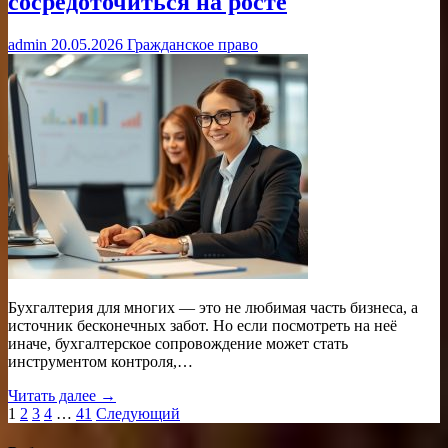
сосредоточиться на росте
admin
20.05.2026
Гражданское право
Бухгалтерия для многих — это не любимая часть бизнеса, а
источник бесконечных забот. Но если посмотреть на неё
иначе, бухгалтерское сопровождение может стать
инструментом контроля,…
Читать далее →
Пагинация
1
2
3
4
…
41
Следующий
записей