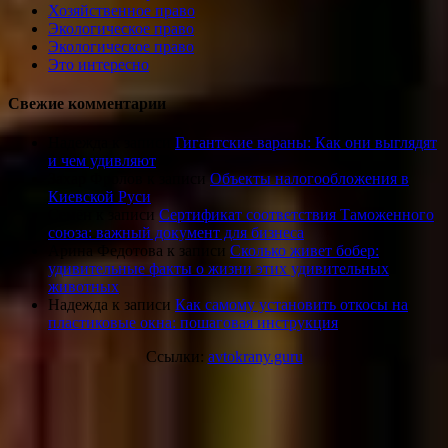
Хозяйственное право
Экологическое право
Экологическое право
Это интересно
Свежие комментарии
Надежда
к записи
Гигантские вараны: Как они выглядят
и чем удивляют
Захар Фролов
к записи
Объекты налогообложения в
Киевской Руси
Семён
к записи
Сертификат соответствия Таможенного
союза: важный документ для бизнеса
Арина Федотова
к записи
Сколько живет бобер:
удивительные факты о жизни этих удивительных
животных
Надежда
к записи
Как самому установить откосы на
пластиковые окна: пошаговая инструкция
Ссылки:
avtokrany.guru