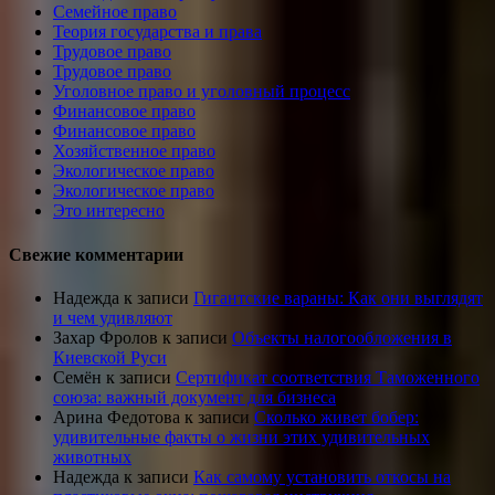
Семейное право
Теория государства и права
Трудовое право
Трудовое право
Уголовное право и уголовный процесс
Финансовое право
Финансовое право
Хозяйственное право
Экологическое право
Экологическое право
Это интересно
Свежие комментарии
Надежда
к записи
Гигантские вараны: Как они выглядят
и чем удивляют
Захар Фролов
к записи
Объекты налогообложения в
Киевской Руси
Семён
к записи
Сертификат соответствия Таможенного
союза: важный документ для бизнеса
Арина Федотова
к записи
Сколько живет бобер:
удивительные факты о жизни этих удивительных
животных
Надежда
к записи
Как самому установить откосы на