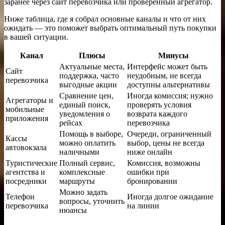
заранее через сайт перевозчика или проверенный агрегатор.
Ниже таблица, где я собрал основные каналы и что от них
ожидать — это поможет выбрать оптимальный путь покупки
в вашей ситуации.
Канал
Плюсы
Минусы
Актуальные места,
Интерфейс может быть
Сайт
поддержка, часто
неудобным, не всегда
перевозчика
выгодные акции
доступны альтернативы
Сравнение цен,
Иногда комиссия; нужно
Агрегаторы и
единый поиск,
проверять условия
мобильные
уведомления о
возврата каждого
приложения
рейсах
перевозчика
Помощь в выборе,
Очереди, ограниченный
Кассы
можно оплатить
выбор, цены не всегда
автовокзала
наличными
ниже онлайн
Туристические
Полный сервис,
Комиссия, возможны
агентства и
комплексные
ошибки при
посредники
маршруты
бронировании
Можно задать
Телефон
Иногда долгое ожидание
вопросы, уточнить
перевозчика
на линии
нюансы