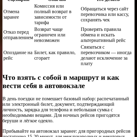
Комиссия или
Обращаться через сайт
Отмена
полный возврат в
перевозчика или кассу,
заранее
зависимости от
сохранять чек
тарифа
Возврат чаще
Проверять правила
Отказ перед
ограничен или
обмена и искать
отправлением
невозможен
альтернативный рейс
Связаться с
Опоздание на
Билет, как правило,
перевозчиком — иногда
рейс
сгорает
делают исключение за
плату
Что взять с собой в маршрут и как
вести себя в автовокзале
В день поездки не помешает базовый набор: распечатанный
или электронный билет, документ, подтверждающий
личность, зарядка для телефона и небольшая сумка с
необходимыми вещами. Для ночных рейсов пригодятся
беруши и лёгкое одеяло.
Прибывайте на автовокзал заранее: для пригородных рейсов
достаточно 15-20 минут, для международных и некоторых