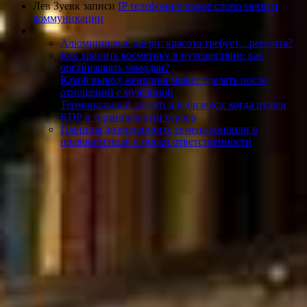
Лев Зуев
к записи
IP телефония: новое слово связи и
коммуникации
Алюминиевые двери: красота требует... ремонта?
Как хранить косметику в путешествии: как
организовать чемодан?
Какой вывод женщина может сделать после
отношений с мужчиной
Терминальный доступ для бизнеса: когда нужен
RDP и терминальный сервер
Границы дозволенного: семена конопли в
правовом поле и риски ответственности