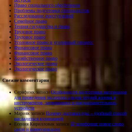
Право социального обеспечения
Проблемы подготовки специалистов
Расследование преступлений
Семейное право
Теория государства и права
Трудовое право
Трудовое право
Уголовное право и уголовный процесс
Финансовое право
Финансовое право
Хозяйственное право
Экологическое право
Экологическое право
Свежие комментарии
Серафим
к записи
Особенности подготовки материалов
для проведения экспертиз следов орудий взлома и
инструментов, запирающих и предохранительных
устройств
Мария
к записи
Почему доставка еды – удобный способ
насладиться кулинарией
Есения Кириллова
к записи
IP телефония: новое слово
связи и коммуникации