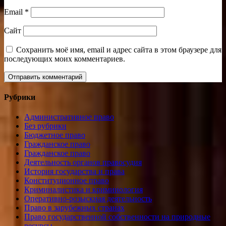
Email
*
Сайт
Сохранить моё имя, email и адрес сайта в этом браузере для
последующих моих комментариев.
Рубрики
Административное право
Без рубрики
Бюджетное право
Гражданское право
Гражданское право
Деятельность органов правосудия
История государства и права
Конституционное право
Криминалистика и криминология
Оперативно-розыскная деятельность
Право в зарубежных странах
Право государственной собственности на природные
ресурсы