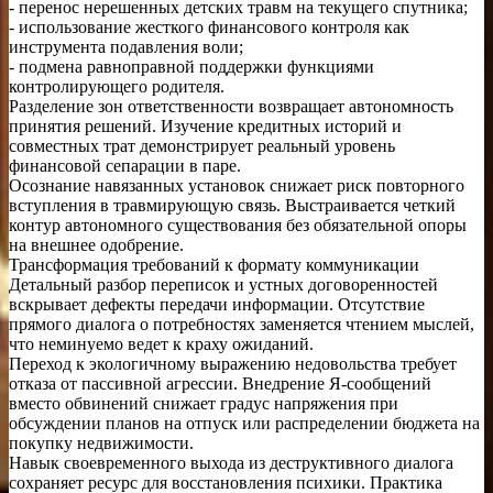
- перенос нерешенных детских травм на текущего спутника;
- использование жесткого финансового контроля как
инструмента подавления воли;
- подмена равноправной поддержки функциями
контролирующего родителя.
Разделение зон ответственности возвращает автономность
принятия решений. Изучение кредитных историй и
совместных трат демонстрирует реальный уровень
финансовой сепарации в паре.
Осознание навязанных установок снижает риск повторного
вступления в травмирующую связь. Выстраивается четкий
контур автономного существования без обязательной опоры
на внешнее одобрение.
Трансформация требований к формату коммуникации
Детальный разбор переписок и устных договоренностей
вскрывает дефекты передачи информации. Отсутствие
прямого диалога о потребностях заменяется чтением мыслей,
что неминуемо ведет к краху ожиданий.
Переход к экологичному выражению недовольства требует
отказа от пассивной агрессии. Внедрение Я-сообщений
вместо обвинений снижает градус напряжения при
обсуждении планов на отпуск или распределении бюджета на
покупку недвижимости.
Навык своевременного выхода из деструктивного диалога
сохраняет ресурс для восстановления психики. Практика