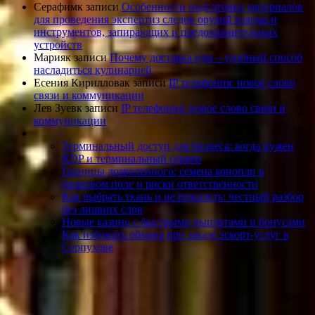
Серафим
к записи
Особенности подготовки материалов
для проведения экспертиз следов орудий взлома и
инструментов, запирающих и предохранительных
устройств
Мария
к записи
Почему доставка еды – удобный способ
насладиться кулинарией
Есения Кириллова
к записи
IP телефония: новое слово
связи и коммуникации
Лев Зуев
к записи
IP телефония: новое слово связи и
коммуникации
Терминальный доступ для бизнеса: когда нужен
RDP и терминальный сервер
Границы дозволенного: семена конопли в
правовом поле и риски ответственности
Как выбрать ткань и не пожалеть: честный разбор
без лишних слов
Новые казино с быстрыми выплатами и бонусами
Как избежать обмана при заказе эскорт-услуг в
Серпухове