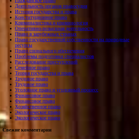
Гражданское право
Деятельность органов правосудия
История государства и права
Конституционное право
Криминалистика и криминология
Оперативно-розыскная деятельность
Право в зарубежных странах
Право государственной собственности на природные
ресурсы
Право социального обеспечения
Проблемы подготовки специалистов
Расследование преступлений
Семейное право
Теория государства и права
Трудовое право
Трудовое право
Уголовное право и уголовный процесс
Финансовое право
Финансовое право
Хозяйственное право
Экологическое право
Экологическое право
Свежие комментарии