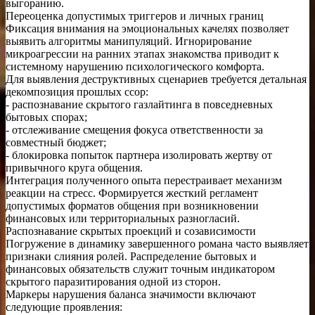
выгоранию.
Переоценка допустимых триггеров и личных границ
Фиксация внимания на эмоциональных качелях позволяет
выявить алгоритмы манипуляций. Игнорирование
микроагрессии на ранних этапах знакомства приводит к
системному нарушению психологического комфорта.
Для выявления деструктивных сценариев требуется детальная
декомпозиция прошлых ссор:
- распознавание скрытого газлайтинга в повседневных
бытовых спорах;
- отслеживание смещения фокуса ответственности за
совместный бюджет;
- блокировка попыток партнера изолировать жертву от
привычного круга общения.
Интеграция полученного опыта перестраивает механизм
реакции на стресс. Формируется жесткий регламент
допустимых форматов общения при возникновении
финансовых или территориальных разногласий.
Распознавание скрытых проекций и созависимости
Погружение в динамику завершенного романа часто выявляет
признаки слияния ролей. Распределение бытовых и
финансовых обязательств служит точным индикатором
скрытого паразитирования одной из сторон.
Маркеры нарушения баланса значимости включают
следующие проявления: