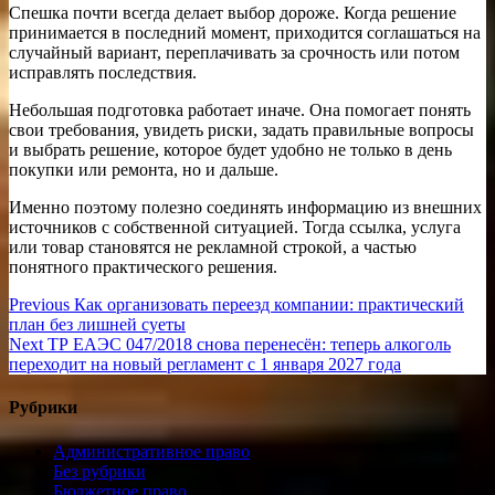
Спешка почти всегда делает выбор дороже. Когда решение
принимается в последний момент, приходится соглашаться на
случайный вариант, переплачивать за срочность или потом
исправлять последствия.
Небольшая подготовка работает иначе. Она помогает понять
свои требования, увидеть риски, задать правильные вопросы
и выбрать решение, которое будет удобно не только в день
покупки или ремонта, но и дальше.
Именно поэтому полезно соединять информацию из внешних
источников с собственной ситуацией. Тогда ссылка, услуга
или товар становятся не рекламной строкой, а частью
понятного практического решения.
Навигация
Previous
Previous
Как организовать переезд компании: практический
post:
план без лишней суеты
по
Next
Next
ТР ЕАЭС 047/2018 снова перенесён: теперь алкоголь
записям
post:
переходит на новый регламент с 1 января 2027 года
Рубрики
Административное право
Без рубрики
Бюджетное право