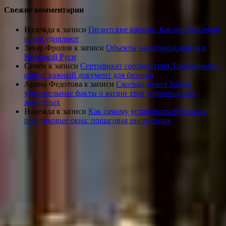
Свежие комментарии
Надежда
к записи
Гигантские вараны: Как они выглядят
и чем удивляют
Захар Фролов
к записи
Объекты налогообложения в
Киевской Руси
Семён
к записи
Сертификат соответствия Таможенного
союза: важный документ для бизнеса
Арина Федотова
к записи
Сколько живет бобер:
удивительные факты о жизни этих удивительных
животных
Надежда
к записи
Как самому установить откосы на
пластиковые окна: пошаговая инструкция