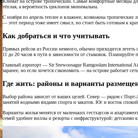
Климат на острове тропический. Самые комфортные месяцы для 
тёплая, а вероятность циклонов минимальна.
С ноября по апрель теплее и влажнее, возможны тропические 
— этот период тоже имеет смысл, но стоит быть готовым к кр
Как добраться и что учитывать
Прямых рейсов из России немного, обычно приходится лететь с
11 до 20 часов в пути в зависимости от стыковок. Планируйте 
Главный аэропорт — Sir Seewoosagur Ramgoolam International 
заранее, но если хочется сэкономить — на острове работает се
Где жить: районы и варианты размеще
Выбор района зависит от ваших целей. Север — рядом с Порт-Л
занятий водными видами спорта и закатов. Юг и восток спокой
Варианты жилья менятся от маленьких гестхаусов и апартамен
семей удобнее виллы и резорты с инфраструктурой: детскими 