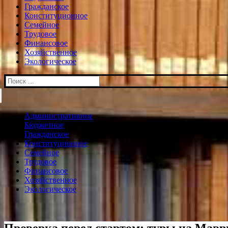
Гражданское
Конституционное
Семейное
Трудовое
Финансовое
Хозяйственное
Экологическое
Искать:
Административное
Бюджетное
Гражданское
Конституционное
Семейное
Трудовое
Финансовое
Хозяйственное
Экологическое
Проверка перед стартом: туры на Мав