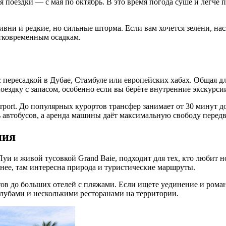
поездки — с мая по октябрь. В это время погода суше и легче п
ливни и редкие, но сильные шторма. Если вам хочется зелени, 
атковременным осадкам.
 пересадкой в Дубае, Стамбуле или европейских хабах. Общая дл
поездку с запасом, особенно если вы берёте внутренние экскурси
Airport. До популярных курортов трансфер занимает от 30 минут
ть автобусов, а аренда машины даёт максимальную свободу перед
ния
уи и живой тусовкой Grand Baie, подходит для тех, кто любит 
нее, там интересна природа и туристические маршруты.
тов до больших отелей с пляжами. Если ищете уединение и ром
клубами и несколькими ресторанами на территории.