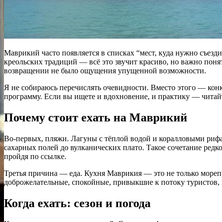
Маврикий часто появляется в списках “мест, куда нужно съезди
креольских традиций — всё это звучит красиво, но важно понят
возвращении не было ощущения упущенной возможности.
Я не собираюсь перечислять очевидности. Вместо этого — кон
программу. Если вы ищете и вдохновение, и практику — читайт
Почему стоит ехать на Маврикий
Во-первых, пляжи. Лагуны с тёплой водой и коралловыми рифам
сахарных полей до вулканических плато. Такое сочетание редк
пройдя по ссылке.
Третья причина — еда. Кухня Маврикия — это не только мореп
доброжелательные, спокойные, привыкшие к потоку туристов, 
Когда ехать: сезон и погода