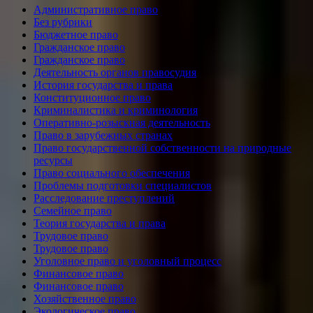
Административное право
Без рубрики
Бюджетное право
Гражданское право
Гражданское право
Деятельность органов правосудия
История государства и права
Конституционное право
Криминалистика и криминология
Оперативно-розыскная деятельность
Право в зарубежных странах
Право государственной собственности на природные
ресурсы
Право социального обеспечения
Проблемы подготовки специалистов
Расследование преступлений
Семейное право
Теория государства и права
Трудовое право
Трудовое право
Уголовное право и уголовный процесс
Финансовое право
Финансовое право
Хозяйственное право
Экологическое право