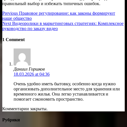
правильный выбор и избежать типичных ошибок.
Навигация
Previous
Previous
Правовое регулирование: как законы формируют
post:
наше общество
по
Next
Next
Видеоролики в маркетинговых стратегиях: Комплексное
записям
post:
руководство по заказу видео
1 Comment
Даниил Горшков
18.03.2026 at 04:36
Очень удобно иметь бытовку, особенно когда нужно
организовать дополнительное место для хранения или
временного жилья. Она легко устанавливается и
помогает сэкономить пространство.
Комментарии закрыты.
Рубрики