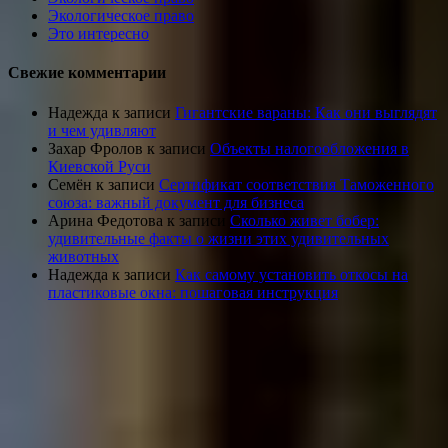
Экологическое право
Это интересно
Свежие комментарии
Надежда
к записи
Гигантские вараны: Как они выглядят
и чем удивляют
Захар Фролов
к записи
Объекты налогообложения в
Киевской Руси
Семён
к записи
Сертификат соответствия Таможенного
союза: важный документ для бизнеса
Арина Федотова
к записи
Сколько живет бобер:
удивительные факты о жизни этих удивительных
животных
Надежда
к записи
Как самому установить откосы на
пластиковые окна: пошаговая инструкция