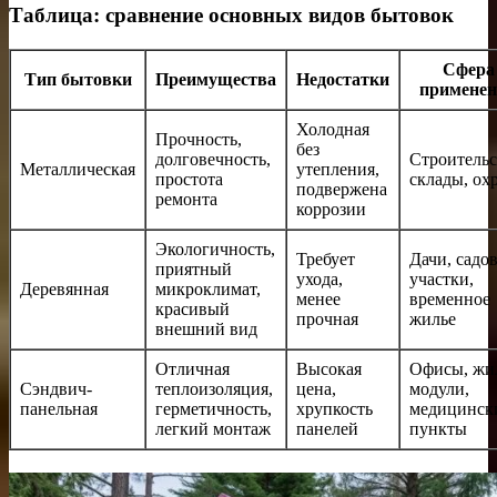
Таблица: сравнение основных видов бытовок
Сфера
Тип бытовки
Преимущества
Недостатки
примене
Холодная
Прочность,
без
долговечность,
Строительс
Металлическая
утепления,
простота
склады, ох
подвержена
ремонта
коррозии
Экологичность,
Требует
Дачи, садо
приятный
ухода,
участки,
Деревянная
микроклимат,
менее
временное
красивый
прочная
жилье
внешний вид
Отличная
Высокая
Офисы, жи
Сэндвич-
теплоизоляция,
цена,
модули,
панельная
герметичность,
хрупкость
медицинск
легкий монтаж
панелей
пункты