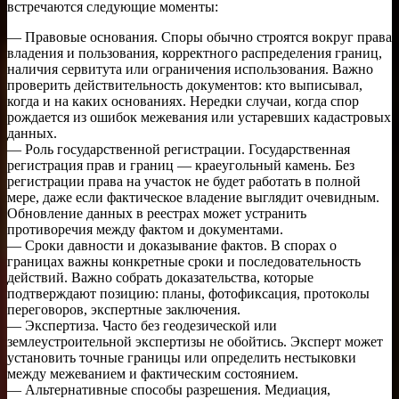
встречаются следующие моменты:
— Правовые основания. Споры обычно строятся вокруг права
владения и пользования, корректного распределения границ,
наличия сервитута или ограничения использования. Важно
проверить действительность документов: кто выписывал,
когда и на каких основаниях. Нередки случаи, когда спор
рождается из ошибок межевания или устаревших кадастровых
данных.
— Роль государственной регистрации. Государственная
регистрация прав и границ — краеугольный камень. Без
регистрации права на участок не будет работать в полной
мере, даже если фактическое владение выглядит очевидным.
Обновление данных в реестрах может устранить
противоречия между фактом и документами.
— Сроки давности и доказывание фактов. В спорах о
границах важны конкретные сроки и последовательность
действий. Важно собрать доказательства, которые
подтверждают позицию: планы, фотофиксация, протоколы
переговоров, экспертные заключения.
— Экспертиза. Часто без геодезической или
землеустроительной экспертизы не обойтись. Эксперт может
установить точные границы или определить нестыковки
между межеванием и фактическим состоянием.
— Альтернативные способы разрешения. Медиация,