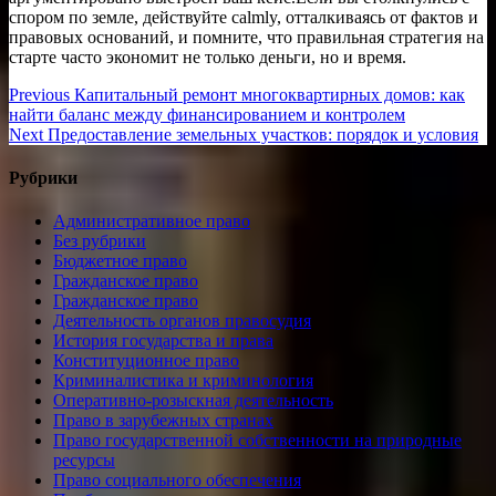
спором по земле, действуйте calmly, отталкиваясь от фактов и
правовых оснований, и помните, что правильная стратегия на
старте часто экономит не только деньги, но и время.
Навигация
Previous
Previous
Капитальный ремонт многоквартирных домов: как
post:
найти баланс между финансированием и контролем
по
Next
Next
Предоставление земельных участков: порядок и условия
записям
post:
Рубрики
Административное право
Без рубрики
Бюджетное право
Гражданское право
Гражданское право
Деятельность органов правосудия
История государства и права
Конституционное право
Криминалистика и криминология
Оперативно-розыскная деятельность
Право в зарубежных странах
Право государственной собственности на природные
ресурсы
Право социального обеспечения