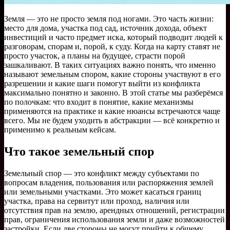
Земля — это не просто земля под ногами. Это часть жизни:
место для дома, участка под сад, источник дохода, объект
инвестиций и часто предмет иска, который подводит людей к
разговорам, спорам и, порой, к суду. Когда на карту ставят не
просто участок, а планы на будущее, страсти порой
зашкаливают. В таких ситуациях важно понять, что именно
называют земельным спором, какие стороны участвуют в его
разрешении и какие шаги помогут выйти из конфликта
максимально понятно и законно. В этой статье мы разберёмся
по полочкам: что входит в понятие, какие механизмы
применяются на практике и какие нюансы встречаются чаще
всего. Мы не будем уходить в абстракции — всё конкретно и
применимо к реальным кейсам.
Что такое земельный спор
Земельный спор — это конфликт между субъектами по
вопросам владения, пользования или распоряжения землей
или земельными участками. Это может касаться границ
участка, права на сервитут или проход, наличия или
отсутствия прав на землю, арендных отношений, регистрации
прав, ограничения использования земли и даже возможностей
застройки. Если две стороны не могут прийти к общему