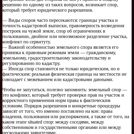
решению по одному из таких вопросов, возникает спор,
который требует юридического разрешения.
— Виды споров часто пересекаются: границы участка и
точность кадастровой выписки, правомерность возведения
построек на чужой земле, спор об ограничениях в
пользовании, двойное или невозможное разделение участка,
конфликт по сервитуту.
— Важной особенностью земельного спора является его
привязка к правовым режимам земли — гражданскому,
земельному, градостроительному законодательству и
регулированию по кадастру.
— Иногда спор становится не только юридическим, но и
фактическим: реальная физическая граница на местности не
совпадает с межеванием или кадастровыми данными.
Чтобы не запутаться, полезно запомнить: земельный спор —
это конфликт, который требует проверки прав на участок и
корректного применения норм права к фактическим
условиям. Порядок разрешения и конкретные процедуры
зависят от того, что именно поставлено на кон: права
владения, пользования или распоряжения, а также от того, на
каком этапе situated спор: между соседями, между
собственником и государственными органами или между
несколькими заявителями.