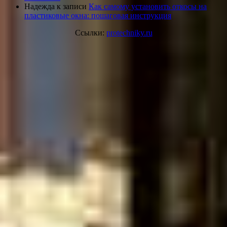
Надежда
к записи
Как самому установить откосы на
пластиковые окна: пошаговая инструкция
Ссылки:
protechniky.ru