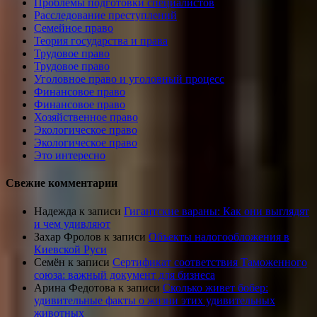
Проблемы подготовки специалистов
Расследование преступлений
Семейное право
Теория государства и права
Трудовое право
Трудовое право
Уголовное право и уголовный процесс
Финансовое право
Финансовое право
Хозяйственное право
Экологическое право
Экологическое право
Это интересно
Свежие комментарии
Надежда
к записи
Гигантские вараны: Как они выглядят
и чем удивляют
Захар Фролов
к записи
Объекты налогообложения в
Киевской Руси
Семён
к записи
Сертификат соответствия Таможенного
союза: важный документ для бизнеса
Арина Федотова
к записи
Сколько живет бобер:
удивительные факты о жизни этих удивительных
животных