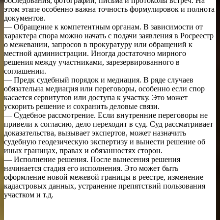
обследования, фотографии, письма и протоколы встреч. На
этом этапе особенно важна точность формулировок и полнота
документов.
— Обращение к компетентным органам. В зависимости от
характера спора можно начать с подачи заявления в Росреестр
о межевании, запросов в прокуратуру или обращений к
местной администрации. Иногда достаточно мирного
решения между участниками, зарезервированного в
соглашении.
— Предк судебный порядок и медиация. В ряде случаев
обязательна медиация или переговоры, особенно если спор
касается сервитутов или доступа к участку. Это может
ускорить решение и сохранить деловые связи.
— Судебное рассмотрение. Если внутренние переговоры не
привели к согласию, дело переходит в суд. Суд рассматривает
доказательства, вызывает экспертов, может назначить
судебную геодезическую экспертизу и вынести решение об
иных границах, правах и обязанностях сторон.
— Исполнение решения. После вынесения решения
начинается стадия его исполнения. Это может быть
оформление новой межевой границы в реестре, изменение
кадастровых данных, устранение препятствий пользования
участком и т.д.