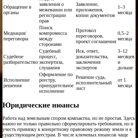
заявления о
Заявление,
Обращение в
1–3
межевании или
приложения,
органы
месяца
регистрации
копии документов
прав
Поиск
Протокол
Медиация/
компромисса
0,5–2
переговоров,
переговоры
между
месяца
проект соглашения
сторонами
Судебный
Иск, ответ,
3–12
Судебное
процесс,
доказательства,
месяцев
разбирательство
экспертиза,
заключения
и
слушания
экспертов
дольше
Оформление по
Решение суда,
Исполнение
реестру,
от 1
исполнительный
решения
принудительное
месяца
лист
исполнение
Юридические нюансы
Работа над земельным спором компактна, но не простая. Здесь
важно не только правильно сформулировать требования, но и
учесть привязку к конкретному правовому режиму земли и к
существующим реестрам. В числе ключевых нюансов чаще