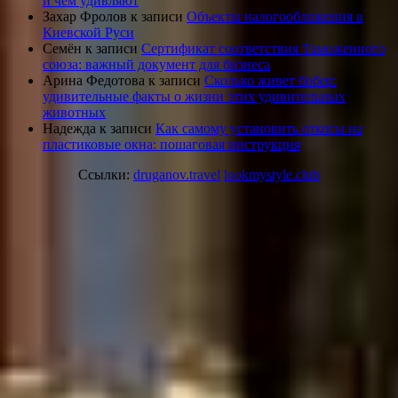
и чем удивляют
Захар Фролов
к записи
Объекты налогообложения в
Киевской Руси
Семён
к записи
Сертификат соответствия Таможенного
союза: важный документ для бизнеса
Арина Федотова
к записи
Сколько живет бобер:
удивительные факты о жизни этих удивительных
животных
Надежда
к записи
Как самому установить откосы на
пластиковые окна: пошаговая инструкция
Ссылки:
druganov.travel
lookmystyle.club