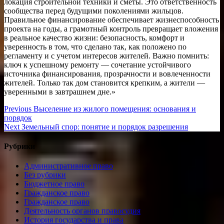
локация строительной техники и сметы. Это ответственность
сообщества перед будущими поколениями жильцов.
Правильное финансирование обеспечивает жизнеспособность
проекта на годы, а грамотный контроль превращает вложения
в реальное качество жизни: безопасность, комфорт и
уверенность в том, что сделано так, как положено по
регламенту и с учетом интересов жителей. Важно помнить:
ключ к успешному ремонту — сочетание устойчивого
источника финансирования, прозрачности и вовлеченности
жителей. Только так дом становится крепким, а жители —
уверенными в завтрашнем дне.»
Навигация
Previous
Previous
Выселение из жилого помещения: основания и
post:
порядок
по
Next
Next
Земельный спор: понятие и порядок разрешения
записям
post:
Рубрики
Административное право
Без рубрики
Бюджетное право
Гражданское право
Гражданское право
Деятельность органов правосудия
История государства и права