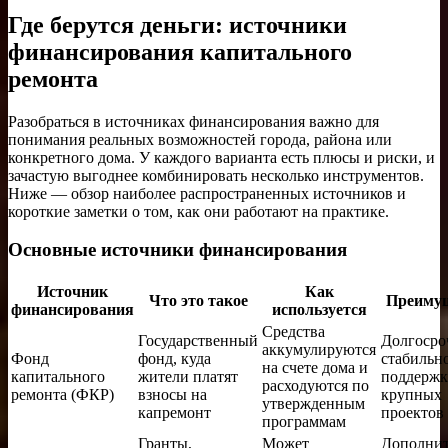
Где берутся деньги: источники
финансирования капитального
ремонта
Разобраться в источниках финансирования важно для
понимания реальных возможностей города, района или
конкретного дома. У каждого варианта есть плюсы и риски, и
зачастую выгоднее комбинировать несколько инструментов.
Ниже — обзор наиболее распространенных источников и
короткие заметки о том, как они работают на практике.
Основные источники финансирования
Источник
Как
Что это такое
Преиму
финансирования
используется
Средства
Государственный
Долгосро
аккумулируются
Фонд
фонд, куда
стабильно
на счете дома и
капитального
жители платят
поддержк
расходуются по
ремонта (ФКР)
взносы на
крупных
утвержденным
капремонт
проектов
программам
Гранты,
Может
Дополни