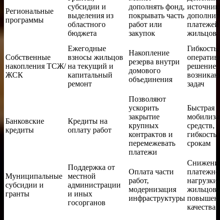
субсидии и
дополнять фонд,
источник
Региональные
выделения из
покрывать часть
дополнит
программы
областного
работ или
платежей
бюджета
закупок
жильцов
Ежегодные
Гибкость,
Накопление
Собственные
взносы жильцов
оператив
резерва внутри
накопления ТСЖ/
на текущий и
решение
домового
ЖСК
капитальный
возника
объединения
ремонт
задач
Позволяют
ускорить
Быстрая
закрытие
мобилиза
Банковские
Кредиты на
крупных
средств,
кредиты
оплату работ
контрактов и
гибкость 
перемежевать
срокам
платежи
Снижени
Поддержка от
Оплата части
платежно
Муниципальные
местной
работ,
нагрузки
субсидии и
администрации
модернизация
жильцов,
гранты
и иных
инфраструктуры
повышен
госорганов
качества 