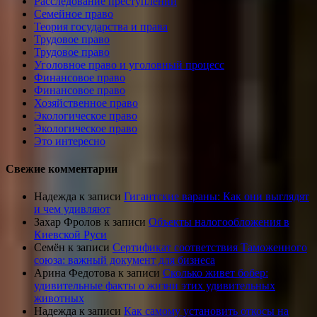
Расследование преступлений
Семейное право
Теория государства и права
Трудовое право
Трудовое право
Уголовное право и уголовный процесс
Финансовое право
Финансовое право
Хозяйственное право
Экологическое право
Экологическое право
Это интересно
Свежие комментарии
Надежда
к записи
Гигантские вараны: Как они выглядят
и чем удивляют
Захар Фролов
к записи
Объекты налогообложения в
Киевской Руси
Семён
к записи
Сертификат соответствия Таможенного
союза: важный документ для бизнеса
Арина Федотова
к записи
Сколько живет бобер:
удивительные факты о жизни этих удивительных
животных
Надежда
к записи
Как самому установить откосы на