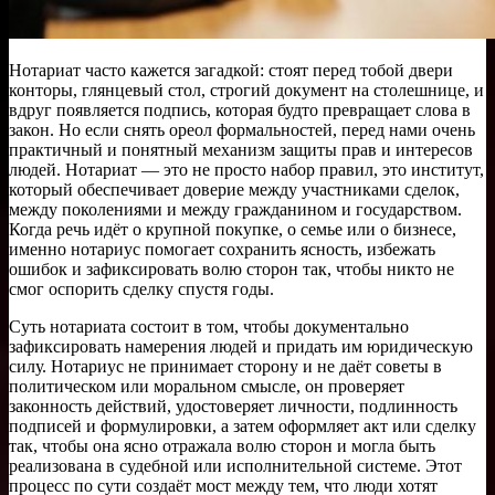
Нотариат часто кажется загадкой: стоят перед тобой двери
конторы, глянцевый стол, строгий документ на столешнице, и
вдруг появляется подпись, которая будто превращает слова в
закон. Но если снять ореол формальностей, перед нами очень
практичный и понятный механизм защиты прав и интересов
людей. Нотариат — это не просто набор правил, это институт,
который обеспечивает доверие между участниками сделок,
между поколениями и между гражданином и государством.
Когда речь идёт о крупной покупке, о семье или о бизнесе,
именно нотариус помогает сохранить ясность, избежать
ошибок и зафиксировать волю сторон так, чтобы никто не
смог оспорить сделку спустя годы.
Суть нотариата состоит в том, чтобы документально
зафиксировать намерения людей и придать им юридическую
силу. Нотариус не принимает сторону и не даёт советы в
политическом или моральном смысле, он проверяет
законность действий, удостоверяет личности, подлинность
подписей и формулировки, а затем оформляет акт или сделку
так, чтобы она ясно отражала волю сторон и могла быть
реализована в судебной или исполнительной системе. Этот
процесс по сути создаёт мост между тем, что люди хотят