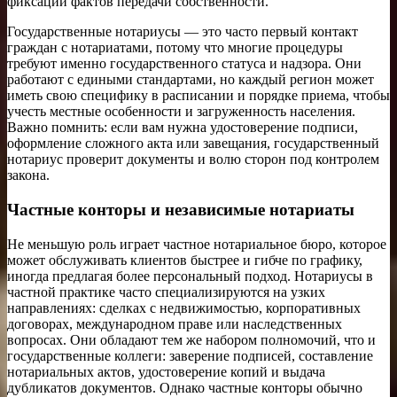
фиксации фактов передачи собственности.
Государственные нотариусы — это часто первый контакт
граждан с нотариатами, потому что многие процедуры
требуют именно государственного статуса и надзора. Они
работают с едиными стандартами, но каждый регион может
иметь свою специфику в расписании и порядке приема, чтобы
учесть местные особенности и загруженность населения.
Важно помнить: если вам нужна удостоверение подписи,
оформление сложного акта или завещания, государственный
нотариус проверит документы и волю сторон под контролем
закона.
Частные конторы и независимые нотариаты
Не меньшую роль играет частное нотариальное бюро, которое
может обслуживать клиентов быстрее и гибче по графику,
иногда предлагая более персональный подход. Нотариусы в
частной практике часто специализируются на узких
направлениях: сделках с недвижимостью, корпоративных
договорах, международном праве или наследственных
вопросах. Они обладают тем же набором полномочий, что и
государственные коллеги: заверение подписей, составление
нотариальных актов, удостоверение копий и выдача
дубликатов документов. Однако частные конторы обычно