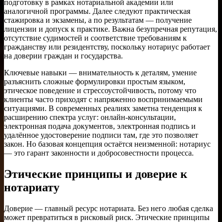
подготовку в рамках нотариальной академии или
аналогичной программы. Далее следуют практическая
стажировка и экзамены, а по результатам — получение
лицензии и допуск к практике. Важна безупречная репутация,
отсутствие судимостей и соответствие требованиям к
гражданству или резидентству, поскольку нотариус работает
на доверии граждан и государства.
Ключевые навыки — внимательность к деталям, умение
разъяснить сложные формулировки простым языком,
этическое поведение и стрессоустойчивость, потому что
клиенты часто приходят с напряженно воспринимаемыми
ситуациями. В современных реалиях заметна тенденция к
расширению спектра услуг: онлайн-консультации,
электронная подача документов, электронная подпись и
удалённое удостоверение подписи там, где это позволяет
закон. Но базовая концепция остаётся неизменной: нотариус
— это гарант законности и добросовестности процесса.
Этические принципы и доверие к
нотариату
Доверие — главный ресурс нотариата. Без него любая сделка
может превратиться в рисковый риск. Этические принципы