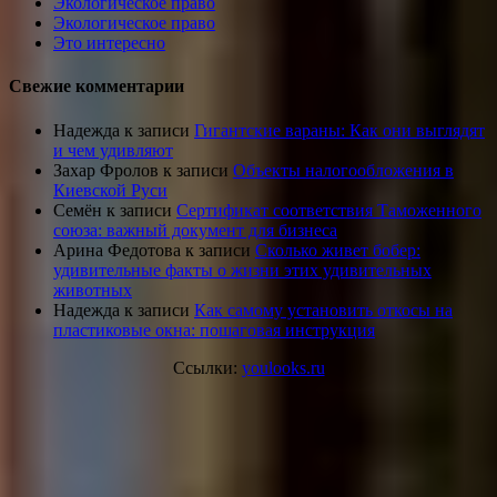
Экологическое право
Экологическое право
Это интересно
Свежие комментарии
Надежда
к записи
Гигантские вараны: Как они выглядят
и чем удивляют
Захар Фролов
к записи
Объекты налогообложения в
Киевской Руси
Семён
к записи
Сертификат соответствия Таможенного
союза: важный документ для бизнеса
Арина Федотова
к записи
Сколько живет бобер:
удивительные факты о жизни этих удивительных
животных
Надежда
к записи
Как самому установить откосы на
пластиковые окна: пошаговая инструкция
Ссылки:
youlooks.ru