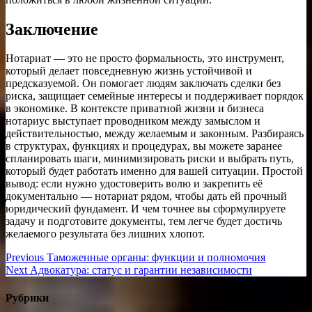
Заключение
Нотариат — это не просто формальность, это инструмент,
который делает повседневную жизнь устойчивой и
предсказуемой. Он помогает людям заключать сделки без
риска, защищает семейные интересы и поддерживает порядок
в экономике. В контексте приватной жизни и бизнеса
нотариус выступает проводником между замыслом и
действительностью, между желаемым и законным. Разбираясь
в структурах, функциях и процедурах, вы можете заранее
спланировать шаги, минимизировать риски и выбрать путь,
который будет работать именно для вашей ситуации. Простой
вывод: если нужно удостоверить волю и закрепить её
документально — нотариат рядом, чтобы дать ей прочный
юридический фундамент. И чем точнее вы сформулируете
задачу и подготовите документы, тем легче будет достичь
желаемого результата без лишних хлопот.
Навигация
Previous
Previous
Таможенные органы: функции и полномочия
Next
post:
Next
Адвокатура: статус и гарантии независимости
по
post:
записям
Рубрики