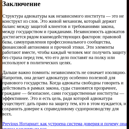
Заключение
Структура адвокатуры как независимого института — это не
конструкт из слов. Это живой механизм, который держит
баланс между защитой клиентов и требованиями закона,
между государством и гражданами. Независимость адвокатов
достигается рядом взаимодействующих факторов: правовой
базы, самоуправления профессионального сообщества,
финансовой автономии и прочной этики. Эти элементы
работают вместе, чтобы каждый человек мог получить защиту
без страха перед тем, что его дело поставят на полку или
используют в политических целях.
Дальше важно помнить: независимость не означает изоляцию.
Напротив, она делает адвокатуру особенно полезной для
правового государства. Когда адвокаты свободны говорить и
действовать в рамках закона, суды становятся прозрачнее,
граждане — безопаснее, сами государственные институты —
эффективнее. Это и есть цель, ради которой адвокатура
существует: дать право на защиту тем, кто в этом нуждается, и
сохранить доверие к справедливому судопроизводству для
всех.
Навигация
Previous
Previous
Нотариат: как устроена система доверия и почему она
post:
нужна каждому из нас