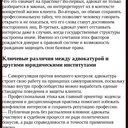
Что это означает на практике? Во-первых, адвокат не только
разбирается в законах, он интерпретирует их в контексте
конкретной жизни клиента. Во-вторых, он обязан сохранять
профессиональную тайну, что позволяет человеку говорить
открыто и не опасаться, что его слова станут достоянием
посторонних лиц. В-третьих, адвокат умеет отстаивать
интересы даже в случаях, когда государственные структуры
настроены иначе. Именно из сочетания этих факторов
рождается доверие к правовой системе и возможность
гражданам защищать свои базовые права.
Ключевые различия между адвокатурой и
другими юридическими институтами
— Саморегуляция против внешнего контроля: адвокатура
строит свою работу на принципах самоуправления, поскольку
только внутри профсообщества можно выработать единые
стандарты поведения и защиты клиента.
— Профессиональная этика как главный ориентир: кодексы
поведения и дисциплинарная практика помогают избежать
конфликтов интересов и сохранить репутацию профессии.
— Публичная роль без распыления влияния: адвокаты
участвуют в судебном процессе не ради политических
бонусов, а ради справедливости и точности применения
закона.