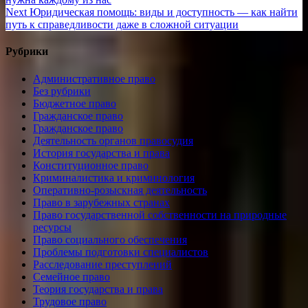
по
Next
Next
Юридическая помощь: виды и доступность — как найти
записям
post:
путь к справедливости даже в сложной ситуации
Рубрики
Административное право
Без рубрики
Бюджетное право
Гражданское право
Гражданское право
Деятельность органов правосудия
История государства и права
Конституционное право
Криминалистика и криминология
Оперативно-розыскная деятельность
Право в зарубежных странах
Право государственной собственности на природные
ресурсы
Право социального обеспечения
Проблемы подготовки специалистов
Расследование преступлений
Семейное право
Теория государства и права
Трудовое право