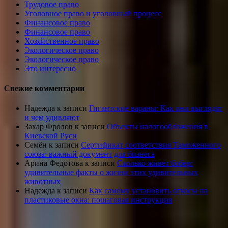
Трудовое право
Уголовное право и уголовный процесс
Финансовое право
Финансовое право
Хозяйственное право
Экологическое право
Экологическое право
Это интересно
Свежие комментарии
Надежда
к записи
Гигантские вараны: Как они выглядят
и чем удивляют
Захар Фролов
к записи
Объекты налогообложения в
Киевской Руси
Семён
к записи
Сертификат соответствия Таможенного
союза: важный документ для бизнеса
Арина Федотова
к записи
Сколько живет бобер:
удивительные факты о жизни этих удивительных
животных
Надежда
к записи
Как самому установить откосы на
пластиковые окна: пошаговая инструкция