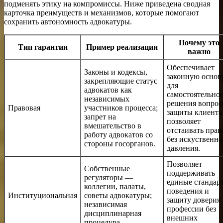
подменять этику на компромиссы. Ниже приведена сводная
карточка преимуществ и механизмов, которые помогают
сохранить автономность адвокатуры.
Почему это
Тип гарантии
Пример реализации
важно
Обеспечивает
Законы и кодексы,
законную основ
закрепляющие статус
для
адвокатов как
самостоятельно
независимых
решения вопрос
Правовая
участников процесса;
защиты клиента
запрет на
позволяет
вмешательство в
отстаивать прав
работу адвокатов со
без искуственно
стороны госорганов.
давления.
Позволяет
Собственные
поддерживать
регуляторы —
единые стандар
коллегии, палаты,
поведения и
Институциональная
советы адвокатуры;
защиту доверия 
независимая
профессии без
дисциплинарная
внешних
процедура.