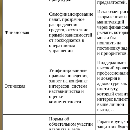
предвзятостей.
Исключает риск
Самофинансирование
«кормления» и
палат, прозрачное
манипуляций
распределение
через финансов
средств, отсутствие
Финансовая
рычаги, которы
прямой зависимостей
могли бы
от госбюджетов в
повлиять на
оперативном
постановку зада
управлении.
и приоритетов.
Поддерживает
высокий уровен
Унифицированные
профессионализ
правила поведения,
и доверия к
запрет на конфликт
адвокатуре как
Этическая
интересов, система
институту,
наставничества и
который ставит
оценки
интерес клиента
компетентности.
выше личной
выгоды.
Нормы об
Гарантирует, чт
обязательном участии
защитник будет
адвоката в деле,