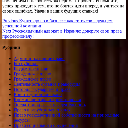
изменениям и не бойтесь экспериментировать. И помните,
успех приходит к тем, кто не боится идти вперед и учиться на
своих ошибках. Удачи в ваших будущих ставках!
Навигация
Previous
Previous
Купить долю в бизнесе: как стать совладельцем
post:
успешной компании
по
Next
Next
Русскоязычный адвокат в Израиле: доверьте свои права
записям
post:
профессионалу!
Рубрики
Административное право
Без рубрики
Бюджетное право
Гражданское право
Гражданское право
Деятельность органов правосудия
История государства и права
Конституционное право
Криминалистика и криминология
Оперативно-розыскная деятельность
Право в зарубежных странах
Право государственной собственности на природные
ресурсы
Право социального обеспечения