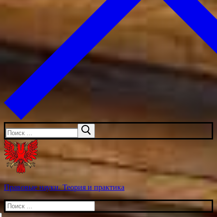
Искать:
Правовые науки. Теория и практика
Искать: