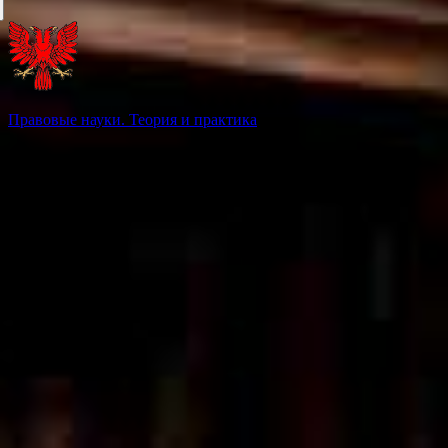
Правовые науки. Теория и практика