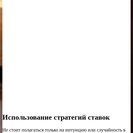
Использование стратегий ставок
Не стоит полагаться только на интуицию или случайность в