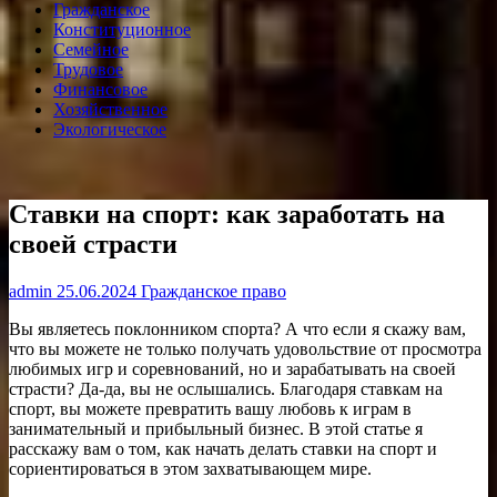
Гражданское
Конституционное
Семейное
Трудовое
Финансовое
Хозяйственное
Экологическое
Ставки на спорт: как заработать на
своей страсти
admin
25.06.2024
Гражданское право
Вы являетесь поклонником спорта? А что если я скажу вам,
что вы можете не только получать удовольствие от просмотра
любимых игр и соревнований, но и зарабатывать на своей
страсти? Да-да, вы не ослышались. Благодаря ставкам на
спорт, вы можете превратить вашу любовь к играм в
занимательный и прибыльный бизнес. В этой статье я
расскажу вам о том, как начать делать ставки на спорт и
сориентироваться в этом захватывающем мире.