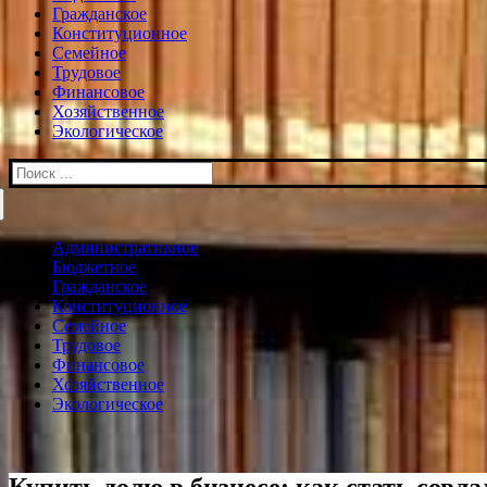
Гражданское
Конституционное
Семейное
Трудовое
Финансовое
Хозяйственное
Экологическое
Искать:
Административное
Бюджетное
Гражданское
Конституционное
Семейное
Трудовое
Финансовое
Хозяйственное
Экологическое
Купить долю в бизнесе: как стать сов