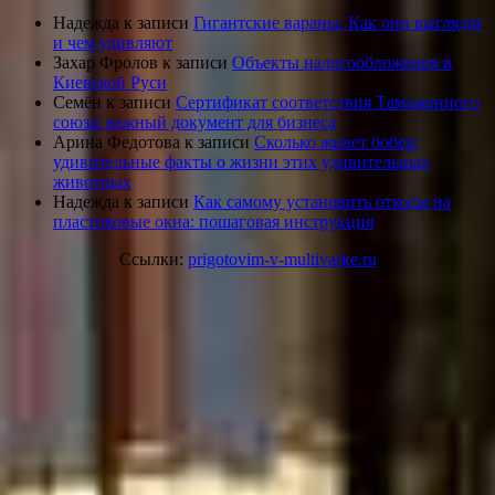
Надежда
к записи
Гигантские вараны: Как они выглядят
и чем удивляют
Захар Фролов
к записи
Объекты налогообложения в
Киевской Руси
Семён
к записи
Сертификат соответствия Таможенного
союза: важный документ для бизнеса
Арина Федотова
к записи
Сколько живет бобер:
удивительные факты о жизни этих удивительных
животных
Надежда
к записи
Как самому установить откосы на
пластиковые окна: пошаговая инструкция
Ссылки:
prigotovim-v-multivarke.ru