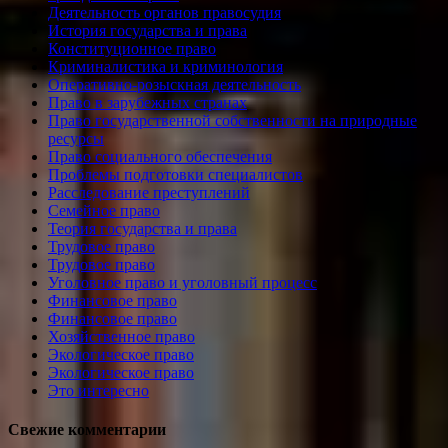
Деятельность органов правосудия
История государства и права
Конституционное право
Криминалистика и криминология
Оперативно-розыскная деятельность
Право в зарубежных странах
Право государственной собственности на природные
ресурсы
Право социального обеспечения
Проблемы подготовки специалистов
Расследование преступлений
Семейное право
Теория государства и права
Трудовое право
Трудовое право
Уголовное право и уголовный процесс
Финансовое право
Финансовое право
Хозяйственное право
Экологическое право
Экологическое право
Это интересно
Свежие комментарии