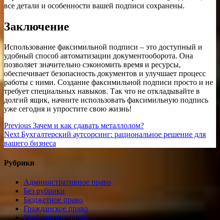
все детали и особенности вашей подписи сохранены.
Заключение
Использование факсимильной подписи – это доступный и
удобный способ автоматизации документооборота. Она
позволяет значительно сэкономить время и ресурсы,
обеспечивает безопасность документов и улучшает процесс
работы с ними. Создание факсимильной подписи просто и не
требует специальных навыков. Так что не откладывайте в
долгий ящик, начните использовать факсимильную подпись
уже сегодня и упростите свою жизнь!
Навигация
Previous
Previous
Зачем и как сдавать металлолом?
Next
post:
Next
Бухгалтерский аутсорсинг: рациональное решение для
по
post:
вашего бизнеса
записям
Рубрики
Административное право
Без рубрики
Бюджетное право
Гражданское право
Гражданское право