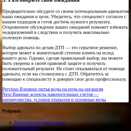
Предварительно обсудите со своим потенциальным адвокатом
ваши ожидания и цели. Убедитесь, что специалист согласен с
вашим подходом и готов достичь нужного результата.
Откровенное обсуждение ваших ожиданий поможет избежать
недоразумений в следствии и получить максимально
полезную помощь.
Выбор адвоката по делам ДТП — это серьезное решение,
которое может в значительной степени влиять на исход
вашего дела. Однако, сделав правильный выбор, вы можете
быть уверены в своей правовой защите и получить
положительный результат. Не стоит отказываться от помощи
адвоката, если вы столкнулись с ДТП. Обратитесь за
помощью к специалисту и доверьте свое дело профессионалу.
Навигация
Previous
Previous
Влияние питья воды на ночь на организм
Next
post:
Next
Важные аспекты накопительных счетов —
по
post:
преимущества, условия открытия и основные виды
записям
Рубрики
Административное право
Без рубрики