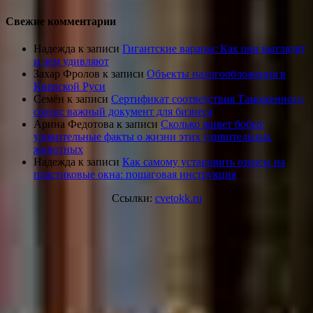
Свежие комментарии
Надежда
к записи
Гигантские вараны: Как они выглядят
и чем удивляют
Захар Фролов
к записи
Объекты налогообложения в
Киевской Руси
Семён
к записи
Сертификат соответствия Таможенного
союза: важный документ для бизнеса
Арина Федотова
к записи
Сколько живет бобер:
удивительные факты о жизни этих удивительных
животных
Надежда
к записи
Как самому установить откосы на
пластиковые окна: пошаговая инструкция
Ссылки:
cvetokk.ru