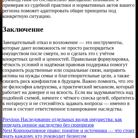
примерам из судебной практики и нормативных актов вашего
региона поможет адаптировать общие принципы под
конкретную ситуацию.
Заключение
Завещательный отказ и возложение — это инструменты,
которые дают возможность не просто распорядиться
имуществом после смерти, но и сделать это с учётом
конкретных целей и ценностей. Правильная формулировка,
чёткость условий и надёжная правовая поддержка помогут
сохранить родственные или социальные связи, направить
активы на нужды семьи и благотворительные цели, а также
снизить риск конфликтов в будущем. Важно помнить, что это
не философия альтруизма, а практический механизм, который
работает на доверие и на ясность. Если вы задумываетесь над
подобной схемой, начните с чёткого списка целей, обратитесь
к нотариусу и не стесняйтесь задавать вопросы — именно в
этом и состоит ответственное планирование наследства.
Навигация
Previous
Previous
Наследование отдельных видов имущества: как
post:
передать ценное наследство без сюрпризов
по
Next
Next
Корпоративное право: понятие и источники — что стоит
записям
post:
знать каждому, кто руководит бизнесом