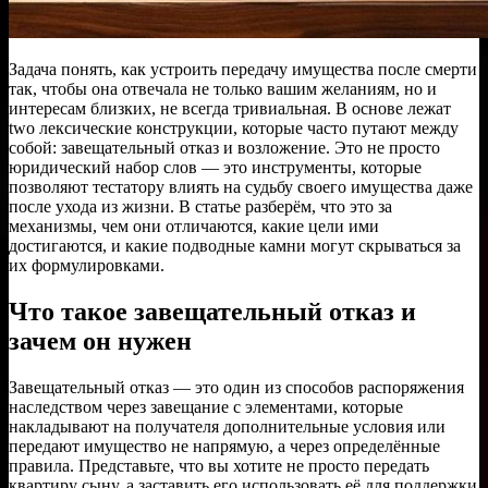
Задача понять, как устроить передачу имущества после смерти
так, чтобы она отвечала не только вашим желаниям, но и
интересам близких, не всегда тривиальная. В основе лежат
two лексические конструкции, которые часто путают между
собой: завещательный отказ и возложение. Это не просто
юридический набор слов — это инструменты, которые
позволяют тестатору влиять на судьбу своего имущества даже
после ухода из жизни. В статье разберём, что это за
механизмы, чем они отличаются, какие цели ими
достигаются, и какие подводные камни могут скрываться за
их формулировками.
Что такое завещательный отказ и
зачем он нужен
Завещательный отказ — это один из способов распоряжения
наследством через завещание с элементами, которые
накладывают на получателя дополнительные условия или
передают имущество не напрямую, а через определённые
правила. Представьте, что вы хотите не просто передать
квартиру сыну, а заставить его использовать её для поддержки