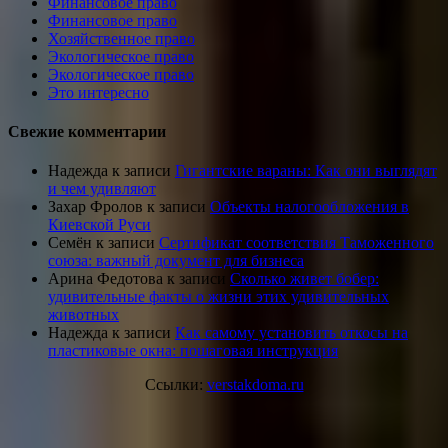
Финансовое право
Финансовое право
Хозяйственное право
Экологическое право
Экологическое право
Это интересно
Свежие комментарии
Надежда
к записи
Гигантские вараны: Как они выглядят
и чем удивляют
Захар Фролов
к записи
Объекты налогообложения в
Киевской Руси
Семён
к записи
Сертификат соответствия Таможенного
союза: важный документ для бизнеса
Арина Федотова
к записи
Сколько живет бобер:
удивительные факты о жизни этих удивительных
животных
Надежда
к записи
Как самому установить откосы на
пластиковые окна: пошаговая инструкция
Ссылки:
verstakdoma.ru