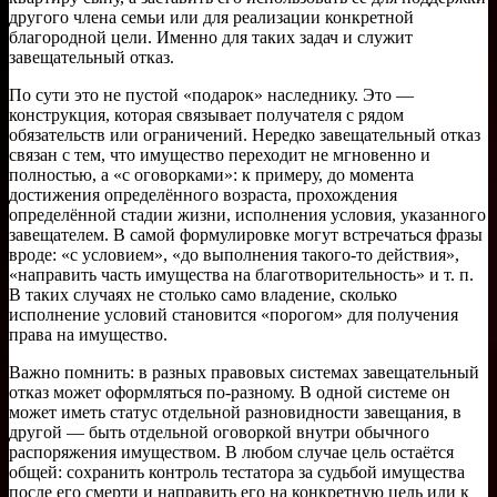
другого члена семьи или для реализации конкретной
благородной цели. Именно для таких задач и служит
завещательный отказ.
По сути это не пустой «подарок» наследнику. Это —
конструкция, которая связывает получателя с рядом
обязательств или ограничений. Нередко завещательный отказ
связан с тем, что имущество переходит не мгновенно и
полностью, а «с оговорками»: к примеру, до момента
достижения определённого возраста, прохождения
определённой стадии жизни, исполнения условия, указанного
завещателем. В самой формулировке могут встречаться фразы
вроде: «с условием», «до выполнения такого-то действия»,
«направить часть имущества на благотворительность» и т. п.
В таких случаях не столько само владение, сколько
исполнение условий становится «порогом» для получения
права на имущество.
Важно помнить: в разных правовых системах завещательный
отказ может оформляться по-разному. В одной системе он
может иметь статус отдельной разновидности завещания, в
другой — быть отдельной оговоркой внутри обычного
распоряжения имуществом. В любом случае цель остаётся
общей: сохранить контроль тестатора за судьбой имущества
после его смерти и направить его на конкретную цель или к