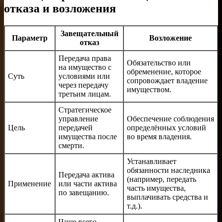
отказа и возложения
Завещательный
Параметр
Возложение
отказ
Передача права
Обязательство или
на имущество с
обременение, которое
Суть
условиями или
сопровождает владение
через передачу
имуществом.
третьим лицам.
Стратегическое
управление
Обеспечение соблюдения
Цель
передачей
определённых условий
имущества после
во время владения.
смерти.
Устанавливает
обязанности наследника
Передача актива
(например, передать
Применение
или части актива
часть имущества,
по завещанию.
выплачивать средства и
т.д.).
Чаще всего