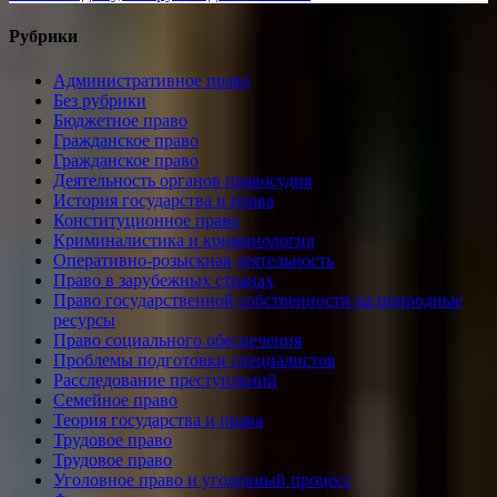
Рубрики
Административное право
Без рубрики
Бюджетное право
Гражданское право
Гражданское право
Деятельность органов правосудия
История государства и права
Конституционное право
Криминалистика и криминология
Оперативно-розыскная деятельность
Право в зарубежных странах
Право государственной собственности на природные
ресурсы
Право социального обеспечения
Проблемы подготовки специалистов
Расследование преступлений
Семейное право
Теория государства и права
Трудовое право
Трудовое право
Уголовное право и уголовный процесс