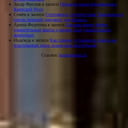
Захар Фролов
к записи
Объекты налогообложения в
Киевской Руси
Семён
к записи
Сертификат соответствия Таможенного
союза: важный документ для бизнеса
Арина Федотова
к записи
Сколько живет бобер:
удивительные факты о жизни этих удивительных
животных
Надежда
к записи
Как самому установить откосы на
пластиковые окна: пошаговая инструкция
Ссылки:
kompakdom.ru