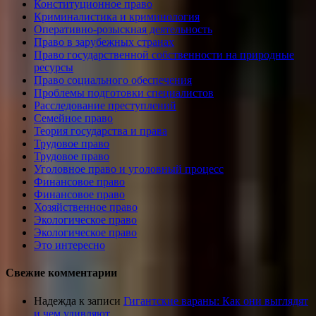
Конституционное право
Криминалистика и криминология
Оперативно-розыскная деятельность
Право в зарубежных странах
Право государственной собственности на природные
ресурсы
Право социального обеспечения
Проблемы подготовки специалистов
Расследование преступлений
Семейное право
Теория государства и права
Трудовое право
Трудовое право
Уголовное право и уголовный процесс
Финансовое право
Финансовое право
Хозяйственное право
Экологическое право
Экологическое право
Это интересно
Свежие комментарии
Надежда
к записи
Гигантские вараны: Как они выглядят
и чем удивляют