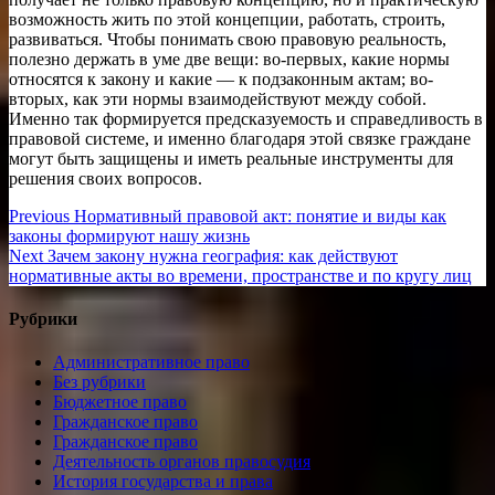
возможность жить по этой концепции, работать, строить,
развиваться. Чтобы понимать свою правовую реальность,
полезно держать в уме две вещи: во-первых, какие нормы
относятся к закону и какие — к подзаконным актам; во-
вторых, как эти нормы взаимодействуют между собой.
Именно так формируется предсказуемость и справедливость в
правовой системе, и именно благодаря этой связке граждане
могут быть защищены и иметь реальные инструменты для
решения своих вопросов.
Навигация
Previous
Previous
Нормативный правовой акт: понятие и виды как
post:
законы формируют нашу жизнь
по
Next
Next
Зачем закону нужна география: как действуют
записям
post:
нормативные акты во времени, пространстве и по кругу лиц
Рубрики
Административное право
Без рубрики
Бюджетное право
Гражданское право
Гражданское право
Деятельность органов правосудия
История государства и права