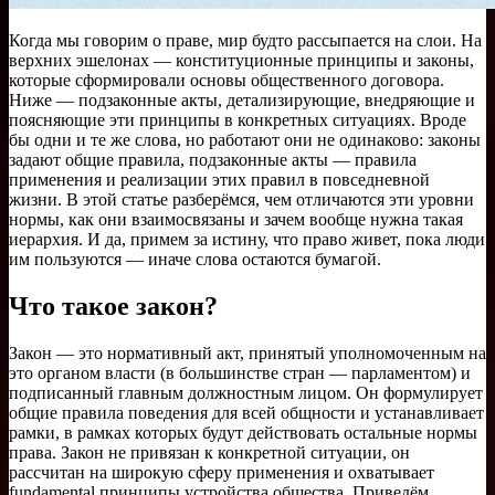
Когда мы говорим о праве, мир будто рассыпается на слои. На
верхних эшелонах — конституционные принципы и законы,
которые сформировали основы общественного договора.
Ниже — подзаконные акты, детализирующие, внедряющие и
поясняющие эти принципы в конкретных ситуациях. Вроде
бы одни и те же слова, но работают они не одинаково: законы
задают общие правила, подзаконные акты — правила
применения и реализации этих правил в повседневной
жизни. В этой статье разберёмся, чем отличаются эти уровни
нормы, как они взаимосвязаны и зачем вообще нужна такая
иерархия. И да, примем за истину, что право живет, пока люди
им пользуются — иначе слова остаются бумагой.
Что такое закон?
Закон — это нормативный акт, принятый уполномоченным на
это органом власти (в большинстве стран — парламентом) и
подписанный главным должностным лицом. Он формулирует
общие правила поведения для всей общности и устанавливает
рамки, в рамках которых будут действовать остальные нормы
права. Закон не привязан к конкретной ситуации, он
рассчитан на широкую сферу применения и охватывает
fundamental принципы устройства общества. Приведём