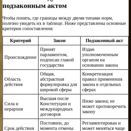
подзаконным актом
Чтобы понять, где границы между двумя типами норм,
полезно увидеть их в таблице. Ниже представлены основные
критерии сопоставления:
Критерий
Закон
Подзаконный акт
Принят
Издан
парламентом,
уполномоченным
Происхождение
подписан главой
органом на
государства
основании закона
Общая,
Конкретизация
Область
абстрактная
правил применения
действия
формулировка для
закона в отдельных
широкой сферы
сферах
Высшая после
Ниже закона; не
Сила и
Конституции и
может противоречить
иерархия
международных
закону
договоров
Постоянен, до
Регламентирован и
Срок действия
момента отмены
может меняться чаще