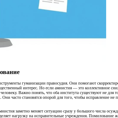
ование
струменты гуманизации правосудия. Они помогают скорректиров
 общественный интерес. Но если амнистия — это коллективное сн
еловеку. Важно понять, что оба института существуют не для то
Они часто становятся опорой для того, чтобы исправление не п
амнистия заметно меняет ситуацию сразу у большого числа осужд
еделяет нагрузку на исправительные учреждения. Помилование ж