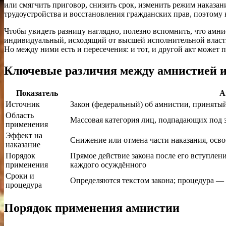
или смягчить приговор, снизить срок, изменить режим наказа
трудоустройства и восстановления гражданских прав, поэтому в
Чтобы увидеть разницу наглядно, полезно вспомнить, что амнис
индивидуальный, исходящий от высшей исполнительной власти
Но между ними есть и пересечения: и тот, и другой акт может 
Ключевые различия между амнистией 
Показатель
А
Источник
Закон (федеральный) об амнистии, приняты
Область
Массовая категория лиц, подпадающих под 
применения
Эффект на
Снижение или отмена части наказания, осво
наказание
Порядок
Прямое действие закона после его вступлени
применения
каждого осуждённого
Сроки и
Определяются текстом закона; процедура —
процедура
Порядок применения амнистии