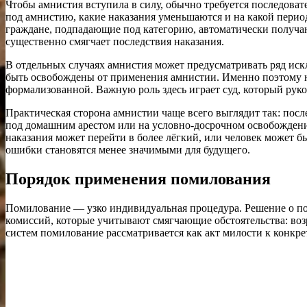
Чтобы амнистия вступила в силу, обычно требуется последоват
под амнистию, какие наказания уменьшаются и на какой период
граждане, подпадающие под категорию, автоматически получаю
существенно смягчает последствия наказания.
В отдельных случаях амнистия может предусматривать ряд ис
быть освобождены от применения амнистии. Именно поэтому не
формализованной. Важную роль здесь играет суд, который руко
Практическая сторона амнистии чаще всего выглядит так: пос
под домашним арестом или на условно-досрочном освобождении
наказания может перейти в более лёгкий, или человек может 
ошибки становятся менее значимыми для будущего.
Порядок применения помилования
Помилование — узко индивидуальная процедура. Решение о п
комиссий, которые учитывают смягчающие обстоятельства: воз
систем помилование рассматривается как акт милости к конкре