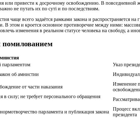
ния или привести к досрочному освобождению. В повседневной 
ажно не путать их по суті и по последствиям.
тия чаще всего задаётся рамками закона и распространяется на 
. В этом и кроется основное противоречие между ними: массов
повлечь изменения в реальном статусе человека на свободу, а ин
и помилованием
мнистия
й парламентом
Указ презид
закон об амнистии
Индивидуаль
Изменение п
бождение от части наказания
освобожден
я в силу; не требует персонального обращения
Рассматрива
Процесс вкл
 нормотворчество парламента и публикация закона
президента