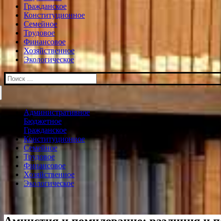
Гражданское
Конституционное
Семейное
Трудовое
Финансовое
Хозяйственное
Экологическое
Искать:
Административное
Бюджетное
Гражданское
Конституционное
Семейное
Трудовое
Финансовое
Хозяйственное
Экологическое
Амнистия и помилование: различия и 