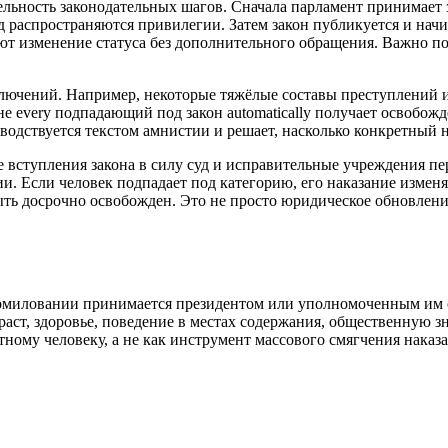
ельность законодательных шагов. Сначала парламент принимает 
 распространяются привилегии. Затем закон публикуется и начин
т изменение статуса без дополнительного обращения. Важно пом
ключений. Например, некоторые тяжёлые составы преступлений 
 every подпадающий под закон automatically получает освобожд
водствуется текстом амнистии и решает, насколько конкретный 
ле вступления закона в силу суд и исправительные учреждения 
. Если человек подпадает под категорию, его наказание изменя
быть досрочно освобожден. Это не просто юридическое обновлен
омиловании принимается президентом или уполномоченным им 
раст, здоровье, поведение в местах содержания, общественную 
тному человеку, а не как инструмент массового смягчения наказа