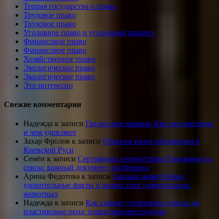
Теория государства и права
Трудовое право
Трудовое право
Уголовное право и уголовный процесс
Финансовое право
Финансовое право
Хозяйственное право
Экологическое право
Экологическое право
Это интересно
Свежие комментарии
Надежда
к записи
Гигантские вараны: Как они выглядят
и чем удивляют
Захар Фролов
к записи
Объекты налогообложения в
Киевской Руси
Семён
к записи
Сертификат соответствия Таможенного
союза: важный документ для бизнеса
Арина Федотова
к записи
Сколько живет бобер:
удивительные факты о жизни этих удивительных
животных
Надежда
к записи
Как самому установить откосы на
пластиковые окна: пошаговая инструкция