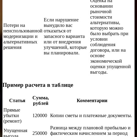
Оценка на
основании
рыночной
стоимости
Если нарушение
альтернативы,
Потери на
вынудило вас
которую можно
неиспользованной
отказаться от
было выбрать при
модернизации и
запасного варианта
условии
альтернативных
или от внедрения
соблюдения
решения
улучшений, которые
договора, или на
вы планировали.
основе
экономической
оценки упущенной
выгоды.
Пример расчета в таблице
Сумма,
Статья
Комментарии
рублей
Прямые
убытки
120000
Копии сметы и платежные документы.
(ремонт)
Разница между плановой прибылью и
Упущенная
250000
фактическим начислением за период
выгода