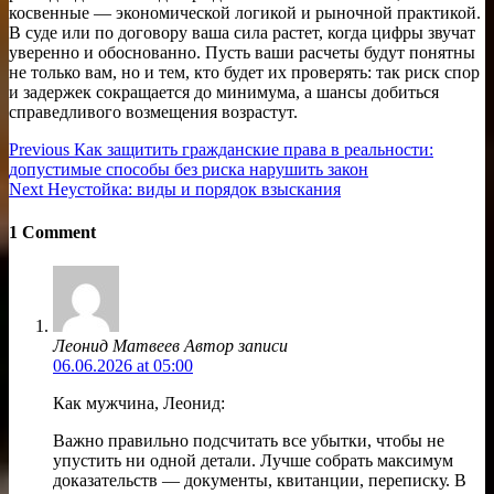
косвенные — экономической логикой и рыночной практикой.
В суде или по договору ваша сила растет, когда цифры звучат
уверенно и обоснованно. Пусть ваши расчеты будут понятны
не только вам, но и тем, кто будет их проверять: так риск спор
и задержек сокращается до минимума, а шансы добиться
справедливого возмещения возрастут.
Навигация
Previous
Previous
Как защитить гражданские права в реальности:
post:
допустимые способы без риска нарушить закон
по
Next
Next
Неустойка: виды и порядок взыскания
записям
post:
1 Comment
Леонид Матвеев
Автор записи
06.06.2026 at 05:00
Как мужчина, Леонид:
Важно правильно подсчитать все убытки, чтобы не
упустить ни одной детали. Лучше собрать максимум
доказательств — документы, квитанции, переписку. В