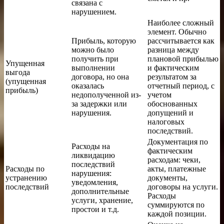
связана с
нарушением.
Наиболее сложный
элемент. Обычно
Прибыль, которую
рассчитывается как
можно было
разница между
получить при
плановой прибылью
Упущенная
выполнении
и фактическим
выгода
договора, но она
результатом за
(упущенная
оказалась
отчетный период, с
прибыль)
недополученной из-
учетом
за задержки или
обоснованных
нарушения.
допущений и
налоговых
последствий.
Документация по
Расходы на
фактическим
ликвидацию
расходам: чеки,
последствий
Расходы по
акты, платежные
нарушения:
устранению
документы,
уведомления,
последствий
договоры на услуги.
дополнительные
Расходы
услуги, хранение,
суммируются по
простои и т.д.
каждой позиции.