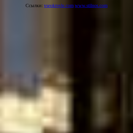
Ссылки:
vseokrovle.com
www.stilnos.com