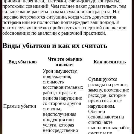
приемки, переписка, платежки, счета-фактур, контракты,
протоколы совещаний. Чем полнее пакет доказательств, тем
сильнее ваши расчеты в глазах суда или контрагента. Но
нередко встречаются ситуации, когда часть документов
потеряна или не полностью подтверждает ваш подход. В
таких случаях полезно прибегнуть к экспертной оценке или
обоснованию по аналогии с рыночной практикой.
Виды убытков и как их считать
Что это обычно
Вид убытков
Как посчитать
означает
Урон имуществу,
повреждения,
Суммируются
стоимость
расходы на ремонт,
восстановительных
замену, возмещение
работ, штрафы и
расходов, которые
пени за нарушение
прямо связаны с
со стороны другой
Прямые убытки
нарушением.
стороны,
Обычно
недополученная
основываются на
продукция или
счетах, акте
услуга, которая
выполненных работ,
непосредственно
сметах и пр.