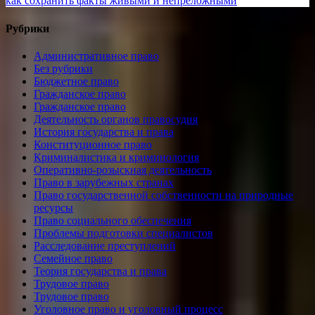
записям
как сохранить факты живыми и непреложными
Рубрики
Административное право
Без рубрики
Бюджетное право
Гражданское право
Гражданское право
Деятельность органов правосудия
История государства и права
Конституционное право
Криминалистика и криминология
Оперативно-розыскная деятельность
Право в зарубежных странах
Право государственной собственности на природные
ресурсы
Право социального обеспечения
Проблемы подготовки специалистов
Расследование преступлений
Семейное право
Теория государства и права
Трудовое право
Трудовое право
Уголовное право и уголовный процесс