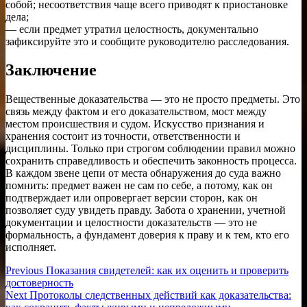
собой; несоответствия чаще всего приводят к приостановке
дела;
— если предмет утратил целостность, документально
зафиксируйте это и сообщите руководителю расследования.
Заключение
Вещественные доказательства — это не просто предметы. Это
связь между фактом и его доказательством, мост между
местом происшествия и судом. Искусство признания и
хранения состоит из точности, ответственности и
дисциплины. Только при строгом соблюдении правил можно
сохранить справедливость и обеспечить законность процесса.
В каждом звене цепи от места обнаружения до суда важно
помнить: предмет важен не сам по себе, а потому, как он
подтверждает или опровергает версии сторон, как он
позволяет суду увидеть правду. Забота о хранении, учетной
документации и целостности доказательств — это не
формальность, а фундамент доверия к праву и к тем, кто его
исполняет.
Навигация
Previous
Previous
Показания свидетелей: как их оценить и проверить
post:
достоверность
по
Next
Next
Протоколы следственных действий как доказательства:
post: