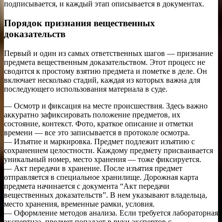
подписывается, и каждый этап описывается в документах.
Порядок признания вещественных
доказательств
Первый и один из самых ответственных шагов — признание
предмета вещественным доказательством. Этот процесс не
сводится к простому взятию предмета и пометке в деле. Он
включает несколько стадий, каждая из которых важна для
последующего использования материала в суде.
— Осмотр и фиксация на месте происшествия. Здесь важно
аккуратно зафиксировать положение предметов, их
состояние, контекст. Фото, краткое описание и отметки
времени — все это записывается в протоколе осмотра.
— Изъятие и маркировка. Предмет подлежит изъятию с
сохранением целостности. Каждому предмету присваивается
уникальный номер, место хранения — тоже фиксируется.
— Акт передачи в хранение. После изъятия предмет
отправляется в специальное хранилище. Дорожная карта
предмета начинается с документа “Акт передачи
вещественных доказательств”. В нем указывают владельца,
место хранения, временные рамки, условия.
— Оформление методов анализа. Если требуется лабораторная
экспертиза, предмет попадает в руки экспертов с