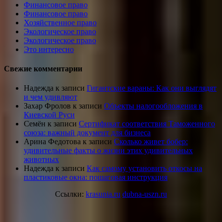
Финансовое право
Финансовое право
Хозяйственное право
Экологическое право
Экологическое право
Это интересно
Свежие комментарии
Надежда
к записи
Гигантские вараны: Как они выглядят
и чем удивляют
Захар Фролов
к записи
Объекты налогообложения в
Киевской Руси
Семён
к записи
Сертификат соответствия Таможенного
союза: важный документ для бизнеса
Арина Федотова
к записи
Сколько живет бобер:
удивительные факты о жизни этих удивительных
животных
Надежда
к записи
Как самому установить откосы на
пластиковые окна: пошаговая инструкция
Ссылки:
krasunia.ru
dubna-uszn.ru