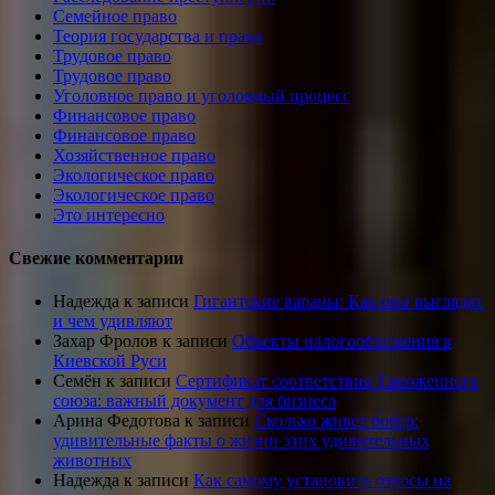
Семейное право
Теория государства и права
Трудовое право
Трудовое право
Уголовное право и уголовный процесс
Финансовое право
Финансовое право
Хозяйственное право
Экологическое право
Экологическое право
Это интересно
Свежие комментарии
Надежда
к записи
Гигантские вараны: Как они выглядят
и чем удивляют
Захар Фролов
к записи
Объекты налогообложения в
Киевской Руси
Семён
к записи
Сертификат соответствия Таможенного
союза: важный документ для бизнеса
Арина Федотова
к записи
Сколько живет бобер:
удивительные факты о жизни этих удивительных
животных
Надежда
к записи
Как самому установить откосы на