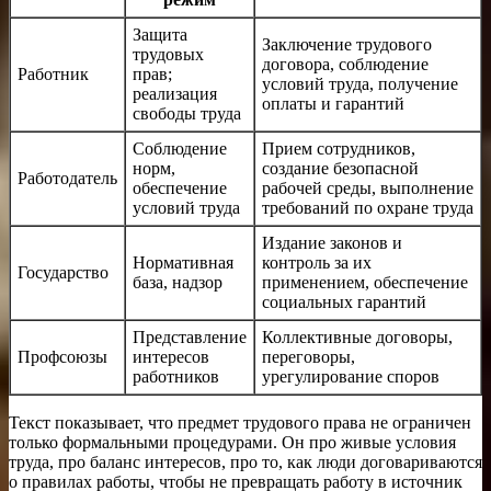
Защита
Заключение трудового
трудовых
договора, соблюдение
Работник
прав;
условий труда, получение
реализация
оплаты и гарантий
свободы труда
Соблюдение
Прием сотрудников,
норм,
создание безопасной
Работодатель
обеспечение
рабочей среды, выполнение
условий труда
требований по охране труда
Издание законов и
Нормативная
контроль за их
Государство
база, надзор
применением, обеспечение
социальных гарантий
Представление
Коллективные договоры,
Профсоюзы
интересов
переговоры,
работников
урегулирование споров
Текст показывает, что предмет трудового права не ограничен
только формальными процедурами. Он про живые условия
труда, про баланс интересов, про то, как люди договариваются
о правилах работы, чтобы не превращать работу в источник