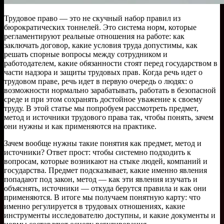
Трудовое право — это не скучный набор правил из
бюрократических тоннелей. Это система норм, которые
регламентируют реальные отношения на работе: как
заключать договор, какие условия труда допустимы, как
решать спорные вопросы между сотрудником и
работодателем, какие обязанности стоят перед государством в
части надзора и защиты трудовых прав. Когда речь идет о
трудовом праве, речь идет в первую очередь о людях: о
возможности нормально зарабатывать, работать в безопасной
среде и при этом сохранять достойное уважение к своему
труду. В этой статье мы попробуем рассмотреть предмет,
метод и источники трудового права так, чтобы понять, зачем
они нужны и как применяются на практике.
Зачем вообще нужны такие понятия как предмет, метод и
источники? Ответ прост: чтобы системно подходить к
вопросам, которые возникают на стыке людей, компаний и
государства. Предмет подсказывает, какие именно явления
попадают под закон, метод — как эти явления изучать и
объяснять, источники — откуда берутся правила и как они
применяются. В итоге мы получаем понятную карту: что
именно регулируется в трудовых отношениях, какие
инструменты исследователю доступны, и какие документы и