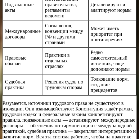
Подзаконные
правительства,
Детализируют и
акты
регламенты
адаптируют нормы
ведомств
Соглашения,
Может иметь
Международные
конвенции между
приоритет при
договоры
РФ и другими
противоречиях
странами
Редко
Практики в
Правовые
самостоятельный
отдельных
обычаи
источник; чаще
отраслях
дополняют нормы
Толкование норм,
Судебная
Решения судов по
создание
практика
трудовым спорам
прецедентов
Разумеется, источники трудового права не существуют в
изоляции. Они взаимодействуют: Конституция задаёт рамки,
трудовой кодекс и федеральные законы конкретизируют
правила, подзаконные акты — детализируют, международные
договоры — обеспечивают гармонизацию с международной
практикой, судебная практика — закрепляет интерпретацию и
развитие норм. Вся эта система работает, чтобы на практике