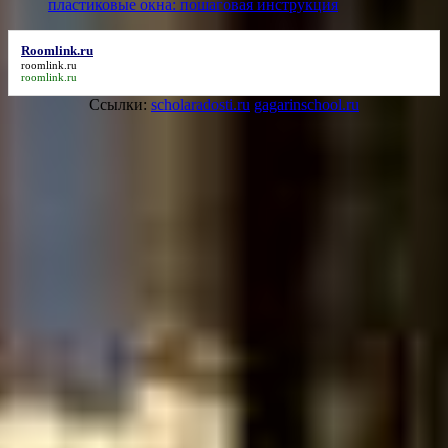
пластиковые окна: пошаговая инструкция
Roomlink.ru
roomlink.ru
roomlink.ru
Ссылки:
scholaradosti.ru
gagarinschool.ru