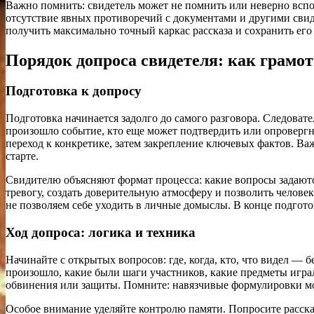
Важно помнить: свидетель может не помнить или неверно вспом
отсутствие явных противоречий с документами и другими свиде
получить максимально точный каркас рассказа и сохранить его
Порядок допроса свидетеля: как грамо
Подготовка к допросу
Подготовка начинается задолго до самого разговора. Следоват
произошло событие, кто еще может подтвердить или опровергну
переход к конкретике, затем закрепление ключевых фактов. Важ
старте.
Свидителю объясняют формат процесса: какие вопросы задаются
тревогу, создать доверительную атмосферу и позволить человек
не позволяем себе уходить в личные домыслы. В конце подгот
Ход допроса: логика и техника
Начинайте с открытых вопросов: где, когда, кто, что видел —
произошло, какие были шаги участников, какие предметы игра
обвинения или защиты. Помните: навязчивые формулировки мо
Особое внимание уделяйте контролю памяти. Попросите рассказ