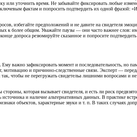
ку или уточнить время. Не забывайте фиксировать любые измен
 ключевым фактам и попросить подтвердить их одной фразой: «И
осов, избегайте предположений и не давите на свидетеля эмоц
ных к более общим. Уважайте паузы — они часто важнее слов: и
конце допроса резюмируйте сказанное и попросите подтвердить
 Ему важно зафиксировать момент и последовательность, но пам
ст, мотивацию и причинно-следственные связи. Эксперт — пер
так, чтобы не перегружать свидетельа лишними вопросами и не з
стороны, которая вызывает свидетеля, и есть ли риск предвзято
ь источника и наличие альтернативных данных. В практике встре
изнаки объектов, характерные звуки и т. п. В таких случаях доп