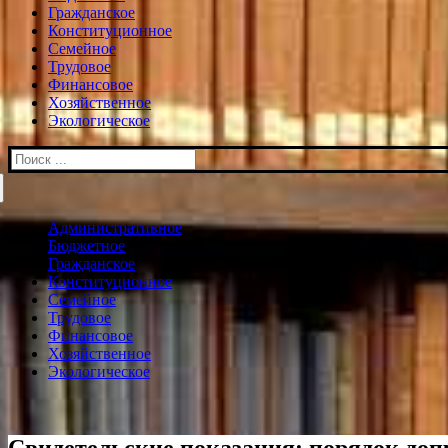
Гражданское
Конституционное
Семейное
Трудовое
Финансовое
Хозяйственное
Экологическое
Искать:
Административное
Бюджетное
Гражданское
Конституционное
Семейное
Трудовое
Финансовое
Хозяйственное
Экологическое
Свидетельские показания: порядок допр