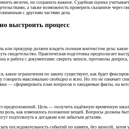
нить мелочи, но сохранить важное. Судебная оценка учитывает 
тельствами, а также возможность проверить сказанное через св
 связанным с другими частями дела.
тно выстроить процесс
ель или прокурор должен владеть полным контекстом дела: какие
ть свидетельство. Практическая подготовка предполагает выстр
на и работа с документами: сверить записи, протоколы допроса,
, какие ограничения по закону существуют, как будет фиксиров
у говорить максимально свободно и ясно. Но это не означает сни
овки — сформировать план вопросов и ожидаемые факты, на кото
 без предположений. Цель — получить надёжную временную шкалу
ли роль, как изменялось положение вещей. Вопросы должны быт
гут подтолкнуть к догадкам или забытым деталям.
ать последовательность событий по памяти, без записей, затем 