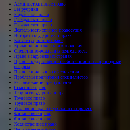
Административное право
Без рубрики
Бюджетное право
Гражданское право
Гражданское право
Деятельность органов правосудия
История государства и права
Конституционное право
Криминалистика и криминология
Оперативно-розыскная деятельность
Право в зарубежных странах
Право государственной собственности на природные
ресурсы
Право социального обеспечения
Проблемы подготовки специалистов
Расследование преступлений
Семейное право
Теория государства и права
Трудовое право
Трудовое право
Уголовное право и уголовный процесс
Финансовое право
Финансовое право
Хозяйственное право
Экологическое право