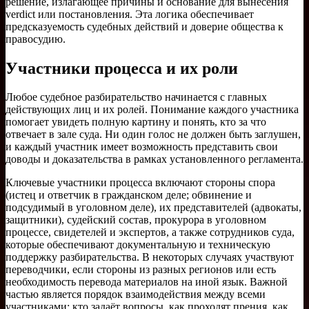
решение, излагающее причины и основание для вынесения
verdict или постановления. Эта логика обеспечивает
предсказуемость судебных действий и доверие общества к
правосудию.
Участники процесса и их роли
Любое судебное разбирательство начинается с главных
действующих лиц и их ролей. Понимание каждого участника
помогает увидеть полную картину и понять, кто за что
отвечает в зале суда. Ни один голос не должен быть заглушен,
и каждый участник имеет возможность представить свои
доводы и доказательства в рамках установленного регламента.
Ключевые участники процесса включают стороны спора
(истец и ответчик в гражданском деле; обвинение и
подсудимый в уголовном деле), их представителей (адвокаты,
защитники), судейский состав, прокурора в уголовном
процессе, свидетелей и экспертов, а также сотрудников суда,
которые обеспечивают документальную и техническую
поддержку разбирательства. В некоторых случаях участвуют
переводчики, если стороны из разных регионов или есть
необходимость перевода материалов на иной язык. Важной
частью является порядок взаимодействия между всеми
участниками: кто задаёт вопросы, как проходят прения, как