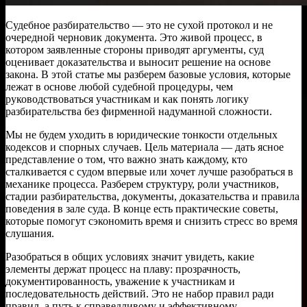
Судебное разбирательство — это не сухой протокол и не
очередной черновик документа. Это живой процесс, в
котором заявленные стороны приводят аргументы, суд
оценивает доказательства и выносит решение на основе
закона. В этой статье мы разберем базовые условия, которые
лежат в основе любой судебной процедуры, чем
руководствоваться участникам и как понять логику
разбирательства без фирменной надуманной сложности.
Мы не будем уходить в юридические тонкости отдельных
кодексов и спорных случаев. Цель материала — дать ясное
представление о том, что важно знать каждому, кто
сталкивается с судом впервые или хочет лучше разобраться в
механике процесса. Разберем структуру, роли участников,
стадии разбирательства, документы, доказательства и правила
поведения в зале суда. В конце есть практические советы,
которые помогут сэкономить время и снизить стресс во время
слушания.
Разобраться в общих условиях значит увидеть, какие
элементы держат процесс на плаву: прозрачность,
документированность, уважение к участникам и
последовательность действий. Это не набор правил ради
правил, а путь к справедливому и эффективному