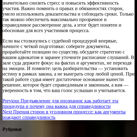
значительно снизить стресс и повысить эффективность
участия. Важно помнить о правах и обязанностях сторон,
умело использовать доказательства и соблюдать сроки. Только
так можно обеспечить максимально прозрачное и
справедливое рассмотрение дела, а итог будет понятен и
обоснован для всех участников процесса.
Если вы столкнулись с судебной процедурой впервые,
начните с четкой подготовки: соберите документы,
проработайте позицию по существу, обсудите стратегию с
вашим адвокатом и заранее уточните расписание слушаний. В
зале суда держите фокус на фактах и аргументах, не переходя
на эмоции. И помните: цель разбирательства — установить
истину в рамках закона, а не выиграть спор любой ценой. При
такой работе судья имеет достаточное основание вынести
решение, которое будет справедливым и законным, а вам —
уверенность в том, что ваш голос услышан и учитывается.
Навигация
Previous
Previous
Предъявление для опознания: как работает эта
post:
процедура и почему она важна для справедливости
по
Next
Next
Прения сторон в уголовном процессе: как аргументы
записям
post:
рождают справедливость
Рубрики