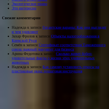
Экологическое право
Это интересно
Свежие комментарии
Надежда
к записи
Гигантские вараны: Как они выглядят
и чем удивляют
Захар Фролов
к записи
Объекты налогообложения в
Киевской Руси
Семён
к записи
Сертификат соответствия Таможенного
союза: важный документ для бизнеса
Арина Федотова
к записи
Сколько живет бобер:
удивительные факты о жизни этих удивительных
животных
Надежда
к записи
Как самому установить откосы на
пластиковые окна: пошаговая инструкция