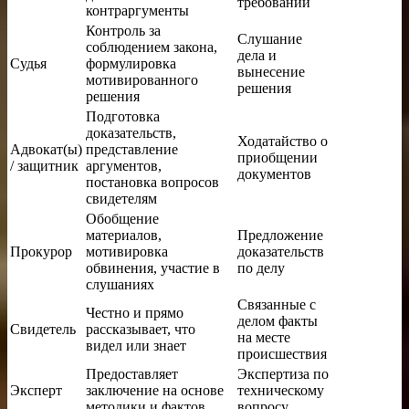
требований
контраргументы
Контроль за
Слушание
соблюдением закона,
дела и
Судья
формулировка
вынесение
мотивированного
решения
решения
Подготовка
доказательств,
Ходатайство о
Адвокат(ы)
представление
приобщении
/ защитник
аргументов,
документов
постановка вопросов
свидетелям
Обобщение
материалов,
Предложение
Прокурор
мотивировка
доказательств
обвинения, участие в
по делу
слушаниях
Связанные с
Честно и прямо
делом факты
Свидетель
рассказывает, что
на месте
видел или знает
происшествия
Предоставляет
Экспертиза по
Эксперт
заключение на основе
техническому
методики и фактов
вопросу