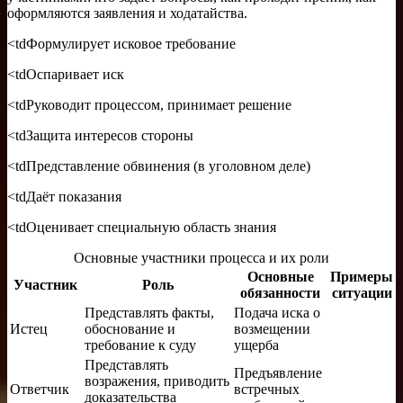
оформляются заявления и ходатайства.
<tdФормулирует исковое требование
<tdОспаривает иск
<tdРуководит процессом, принимает решение
<tdЗащита интересов стороны
<tdПредставление обвинения (в уголовном деле)
<tdДаёт показания
<tdОценивает специальную область знания
Основные участники процесса и их роли
Основные
Примеры
Участник
Роль
обязанности
ситуации
Представлять факты,
Подача иска о
Истец
обоснование и
возмещении
требование к суду
ущерба
Представлять
Предъявление
возражения, приводить
Ответчик
встречных
доказательства