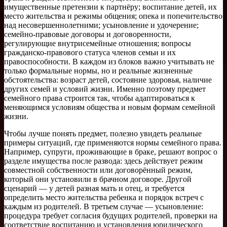
имущественные претензии к партнёру; воспитание детей, их
место жительства и режимы общения; опека и попечительство
над несовершеннолетними; усыновление и удочерение;
семейно-правовые договоры и договоренности,
регулирующие внутрисемейные отношения; вопросы
гражданско-правового статуса членов семьи и их
правоспособности. В каждом из блоков важно учитывать не
только формальные нормы, но и реальные жизненные
обстоятельства: возраст детей, состояние здоровья, наличие
других семей и условий жизни. Именно поэтому предмет
семейного права строится так, чтобы адаптироваться к
меняющимся условиям общества и новым формам семейной
жизни.
Чтобы лучше понять предмет, полезно увидеть реальные
примеры ситуаций, где применяются нормы семейного права.
Например, супруги, проживающие в браке, решают вопрос о
разделе имущества после развода: здесь действует режим
совместной собственности или договорённый режим,
который они установили в брачном договоре. Другой
сценарий — у детей разная мать и отец, и требуется
определить место жительства ребенка и порядок встреч с
каждым из родителей. В третьем случае — усыновление:
процедура требует согласия будущих родителей, проверки на
соответствие воспитанию и установления юридического