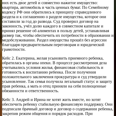
них есть двое детей и совместно нажитое имущество:
квартира, автомобиль и часть ценных бумаг. По Семейному
кодексу РФ они обратились к принципу справедливого
раздела и к соглашению о разделе имущества, которое они
составили за год до развода. Суд проверил договор на
законность, учёл долю каждого в совместном капитале и
принял решение об алиментах в пользу детей, устанавливая
размер так, чтобы обеспечить их потребности в образовании и
медобслуживании. Раздел имущества прошёл без агрессии
благодаря предварительным переговорам и юридической
грамотности.
Кейс 2. Екатерина, желая усыновить приемного ребенка,
обратилась в органы опеки. В процессе рассмотрения дела
учитывались условия жилья, финансовая стабильность и
готовность к воспитанию ребенка. После получения
положительного заключения прокуратура и суд утвердили
усыновление. Так семья получила легальный статус и защиту
прав ребенка, а мать и отец приняли на себя полноценные
обязанности и ответственность.
Кейс 3. Андрей и Ирина не хотят жить вместе, но хотят
обеспечить ребенку стабильную финансовую поддержку. Они
подписали брачный договор и договор о содержании ребенка,
закрепив режим общения и порядок расходов. При