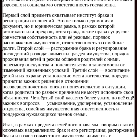
взрослых и социальную ответственность государства.
Первый слой предмета охватывает институт брака и
регистрации отношений. Это не только церемония и
документ, но и юридическая рамка, в рамках которой
возникают или прекращаются гражданские права супругов:
совместная собственность или её режимы, порядок
распоряжения имуществом, ответственность за семейные
долги. Второй слой — расторжение брака и регулирование
последствий развода: алименты, раздел имущества, порядок
проживания детей и режим общения родителей с ними,
пересмотр опекунства и попечительства в зависимости от
изменений жизненных условий. Третий слой — воспитание
детей и их охрана: установление места жительства, порядок
принятия важных решений в отношении
несовершеннолетних, опека и попечительство в ситуации,
когда родители по разным причинам не могут исполнять свои
обязанности. Четвёртый слой касается более узких, но всё ещё
важных вопросов — усыновление, удочерение, установление
отцовства, семейная имущественная ответственность и
поддержка нуждающихся членов семьи.
Итак, в рамках предмета семейного права мы говорим о таких
ключевых направлениях: брак и его регистрация; расторжение
брака и раздел совместного имущества; алименты и