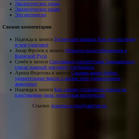
Экологическое право
Экологическое право
Это интересно
Свежие комментарии
Надежда
к записи
Гигантские вараны: Как они выглядят
и чем удивляют
Захар Фролов
к записи
Объекты налогообложения в
Киевской Руси
Семён
к записи
Сертификат соответствия Таможенного
союза: важный документ для бизнеса
Арина Федотова
к записи
Сколько живет бобер:
удивительные факты о жизни этих удивительных
животных
Надежда
к записи
Как самому установить откосы на
пластиковые окна: пошаговая инструкция
Ссылки:
krasunia.ru
krovlyakryshi.ru