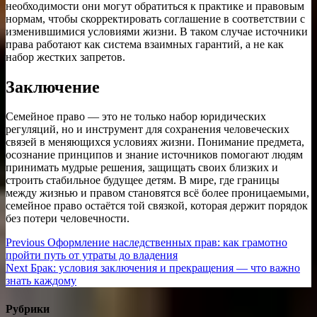
необходимости они могут обратиться к практике и правовым
нормам, чтобы скорректировать соглашение в соответствии с
изменившимися условиями жизни. В таком случае источники
права работают как система взаимных гарантий, а не как
набор жестких запретов.
Заключение
Семейное право — это не только набор юридических
регуляций, но и инструмент для сохранения человеческих
связей в меняющихся условиях жизни. Понимание предмета,
осознание принципов и знание источников помогают людям
принимать мудрые решения, защищать своих близких и
строить стабильное будущее детям. В мире, где границы
между жизнью и правом становятся всё более проницаемыми,
семейное право остаётся той связкой, которая держит порядок
без потери человечности.
Навигация
Previous
Previous
Оформление наследственных прав: как грамотно
post:
пройти путь от утраты до владения
по
Next
Next
Брак: условия заключения и прекращения — что важно
записям
post:
знать каждому
Рубрики