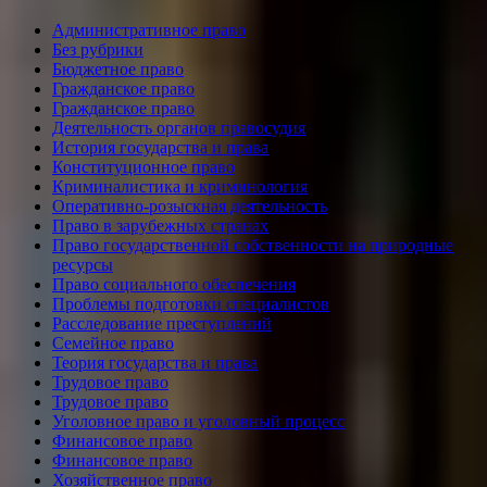
Административное право
Без рубрики
Бюджетное право
Гражданское право
Гражданское право
Деятельность органов правосудия
История государства и права
Конституционное право
Криминалистика и криминология
Оперативно-розыскная деятельность
Право в зарубежных странах
Право государственной собственности на природные
ресурсы
Право социального обеспечения
Проблемы подготовки специалистов
Расследование преступлений
Семейное право
Теория государства и права
Трудовое право
Трудовое право
Уголовное право и уголовный процесс
Финансовое право
Финансовое право
Хозяйственное право