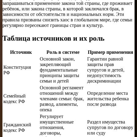
запрашиваться применение закона той страны, где проживает
ребёнок, или закона страны, в которой заключался брак, в
зависимости от обстоятельств и национальных норм. Эти
правила призваны снизить хаос в глобальном мире, где семьи
регулярно пересекают границы стран и культур.
Таблица источников и их роль
Источник
Роль в системе
Пример применения
Основной закон,
Гарантии равной
закрепляющий
защиты прав
Конституция
фундаментальные
супругов и детей,
РФ
принципы защиты
недопустимость
семьи и детей
дискриминации
Основной регламент
отношений между
Определение места
Семейный
членами семьи: брак,
жительства ребенка
кодекс РФ
развод, алименты,
после развода
опека
Регулирует
имущественные
Раздел имущества
Гражданский
отношения,
супругов по договору
кодекс РФ
договоры,
или суду