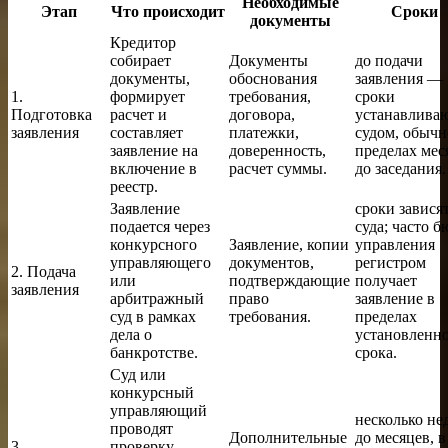
Необходимые
Этап
Что происходит
Сроки
документы
Кредитор
собирает
Документы
до подачи
документы,
обоснования
заявления —
1.
формирует
требования,
сроки
Подготовка
расчет и
договора,
устанавлива
заявления
составляет
платежки,
судом, обычн
заявление на
доверенность,
пределах мес
включение в
расчет суммы.
до заседания.
реестр.
Заявление
сроки зависят
подается через
суда; часто б
конкурсного
Заявление, копии
управления
управляющего
документов,
регистром
2. Подача
или
подтверждающие
получает
заявления
арбитражный
право
заявление в
суд в рамках
требования.
пределах
дела о
установленн
банкротстве.
срока.
Суд или
конкурсный
управляющий
несколько не
проводят
Дополнительные
до месяцев, в
3.
проверку