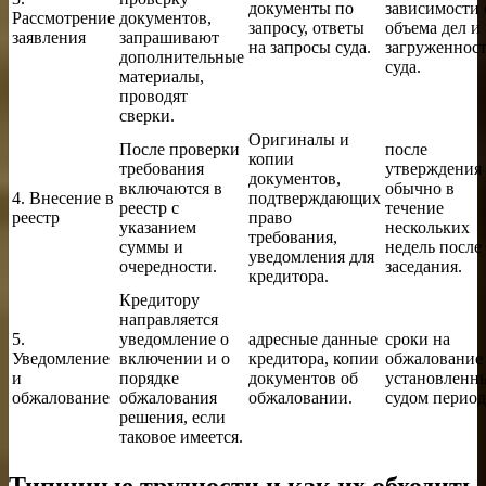
документы по
зависимости 
Рассмотрение
документов,
запросу, ответы
объема дел и
заявления
запрашивают
на запросы суда.
загруженнос
дополнительные
суда.
материалы,
проводят
сверки.
Оригиналы и
После проверки
после
копии
требования
утверждения
документов,
включаются в
обычно в
4. Внесение в
подтверждающих
реестр с
течение
реестр
право
указанием
нескольких
требования,
суммы и
недель после
уведомления для
очередности.
заседания.
кредитора.
Кредитору
направляется
5.
уведомление о
адресные данные
сроки на
Уведомление
включении и о
кредитора, копии
обжаловани
и
порядке
документов об
установленн
обжалование
обжалования
обжаловании.
судом период
решения, если
таковое имеется.
Типичные трудности и как их обходить