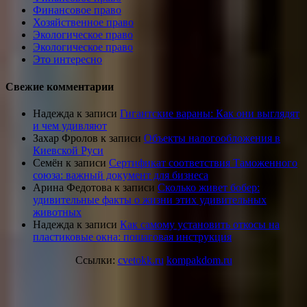
Финансовое право
Хозяйственное право
Экологическое право
Экологическое право
Это интересно
Свежие комментарии
Надежда
к записи
Гигантские вараны: Как они выглядят
и чем удивляют
Захар Фролов
к записи
Объекты налогообложения в
Киевской Руси
Семён
к записи
Сертификат соответствия Таможенного
союза: важный документ для бизнеса
Арина Федотова
к записи
Сколько живет бобер:
удивительные факты о жизни этих удивительных
животных
Надежда
к записи
Как самому установить откосы на
пластиковые окна: пошаговая инструкция
Ссылки:
cvetokk.ru
kompakdom.ru