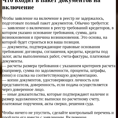
Что входит в пакет документов на
включение
Чтобы заявление на включение в реестр не задержалось,
подготовьте полный пакет документов. Обычно требуется:
— заявление о включении в реестр требований кредиторов, в
котором указано основание требования, сумма, дата
возникновения и причина возникновения. Это основа, на
которой будет строиться вся ваша позиция.
— документы, подтверждающие правовые основания
требования: договоры, соглашения, кредиты, кредиты под
залог, акты выполненных работ, счета-фактуры, платежные
документы.
— расчеты размера требования с указанием критериев расчета
(например, сумма по задолженности, проценты, штрафы,
пени) и ссылка на соответствующую документацию.
— копии документов, удостоверяющих личность или
представителя, доверенность, если подача осуществляется
через доверенное лицо.
— иные доказательства, которые подтверждают наличие и
размер задолженности: выписки по расчетному счету,
платежные поручения, акты сверки, решения суда.
Чтобы ничего не упустить, сделайте контрольный перечень и
пройдите его вместе с заявлением. Включение