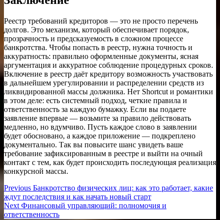
Заключение
Реестр требований кредиторов — это не просто перечень
долгов. Это механизм, который обеспечивает порядок,
прозрачность и предсказуемость в сложном процессе
банкротства. Чтобы попасть в реестр, нужна точность и
аккуратность: правильно оформленные документы, ясная
аргументация и аккуратное соблюдение процедурных сроков.
Включение в реестр даёт кредитору возможность участвовать
в дальнейшем урегулировании и распределении средств из
ликвидированной массы должника. Нет Shortcut и романтики
в этом деле: есть системный подход, четкие правила и
ответственность за каждую бумажку. Если вы подаете
заявление впервые — возьмите за правило действовать
медленно, но вдумчиво. Пусть каждое слово в заявлении
будет обосновано, а каждое приложение — подкреплено
документально. Так вы повысите шанс увидеть ваше
требование зафиксированным в реестре и выйти на очный
контакт с тем, как будет происходить последующая реализация
конкурсной массы.
Навигация
Previous
Previous
Банкротство физических лиц: как это работает, какие
post:
ждут последствия и как начать новый старт
по
Next
Next
Финансовый управляющий: полномочия и
записям
post:
ответственность