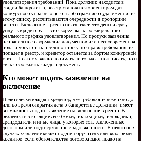
удовлетворения требований. Пока должник находится в
стадии банкротства, реестр становится ориентиром для
конкурсного управляющего и арбитражного суда: именно по
этому списку рассчитываются очередности и пропорции
выплат. Включение в реестр не означает, что деньги сразу
уйдут к кредитору — это скорее шаг к формированию
реального графика удовлетворения. Но пропуск заявления,
неправильное оформление документов или несвоевременная
подача могут стать причиной того, что право требования не
попадет в реестр, и кредитор останется за бортом конкурсной
массы. Поэтому важно понимать не только «что» писать, но и
«как» оформлять каждый документ.
Кто может подать заявление на
включение
Практически каждый кредитор, чье требование возникло до
или во время открытия дела о банкротстве должника, имеет
возможность подать заявление на включение в реестр. В
реальности это чаще всего банки, поставщики, подрядчики,
арендодатели и иные лица, у которых есть заключенные
договоры или подтвержденные задолженности. В некоторых
случаях заявление может подать поручитель или залоговый
кредитор, если обстоятельства договора дают право на