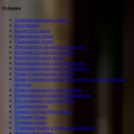
Рубрики
Административное право
Без рубрики
Бюджетное право
Гражданское право
Гражданское право
Деятельность органов правосудия
История государства и права
Конституционное право
Криминалистика и криминология
Оперативно-розыскная деятельность
Право в зарубежных странах
Право государственной собственности на природные
ресурсы
Право социального обеспечения
Проблемы подготовки специалистов
Расследование преступлений
Семейное право
Теория государства и права
Трудовое право
Трудовое право
Уголовное право и уголовный процесс
Финансовое право