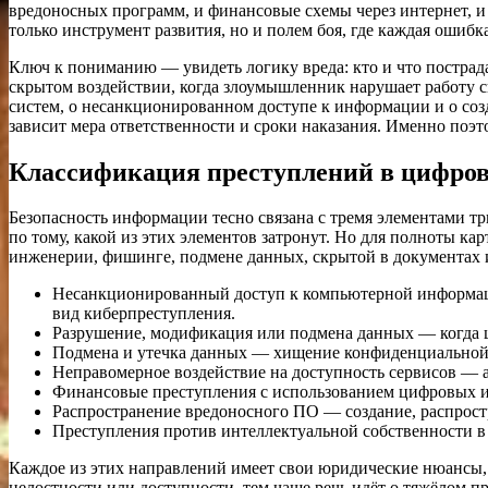
вредоносных программ, и финансовые схемы через интернет, и
только инструмент развития, но и полем боя, где каждая ошиб
Ключ к пониманию — увидеть логику вреда: кто и что пострада
скрытом воздействии, когда злоумышленник нарушает работу с
систем, о несанкционированном доступе к информации и о соз
зависит мера ответственности и сроки наказания. Именно поэто
Классификация преступлений в цифрово
Безопасность информации тесно связана с тремя элементами т
по тому, какой из этих элементов затронут. Но для полноты ка
инженерии, фишинге, подмене данных, скрытой в документах и
Несанкционированный доступ к компьютерной информаци
вид киберпреступления.
Разрушение, модификация или подмена данных — когда ц
Подмена и утечка данных — хищение конфиденциальной
Неправомерное воздействие на доступность сервисов — а
Финансовые преступления с использованием цифровых и
Распространение вредоносного ПО — создание, распростр
Преступления против интеллектуальной собственности в
Каждое из этих направлений имеет свои юридические нюансы, 
целостности или доступности, тем чаще речь идёт о тяжёлом п