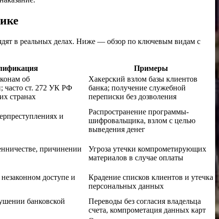
тике
ядят в реальных делах. Ниже — обзор по ключевым видам с
лификация
Примеры
аконам об
Хакерский взлом базы клиентов
 часто ст. 272 УК РФ
банка; получение служебной
их странах
переписки без дозволения
Распространение программы-
ерпреступлениях и
шифровальщика, взлом с целью
выведения денег
енничестве, причинении
Угроза утечки компрометирующих
материалов в случае оплаты
 незаконном доступе и
Крадение списков клиентов и утечка
персональных данных
рушении банковской
Переводы без согласия владельца
счета, компрометация данных карт