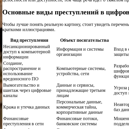
Основные виды преступлений в цифрово
Чтобы лучше понять реальную картину, стоит увидеть перечен
краткими иллюстрациями.
Вид преступления
Объект посягательства
Несанкционированный
Информация и системы
Вход в 
доступ к компьютерной
организации
защиты
информации
Создание,
Разрабо
распространение и
Компьютерные системы,
шифров
использование
устройства, сети
функци
вредоносного ПО
Вымогательство и
Данные и сервисы,
Угроза 
шантаж через цифровые
принадлежащие третьим
доступ 
каналы
лицам
Персональные данные,
Неавто
Кража и утечка данных
коммерческая тайна,
баз да
корпоративные данные
Финансовые
Финансовые потоки,
Мошенн
преступления в сети
банковские системы
поддел