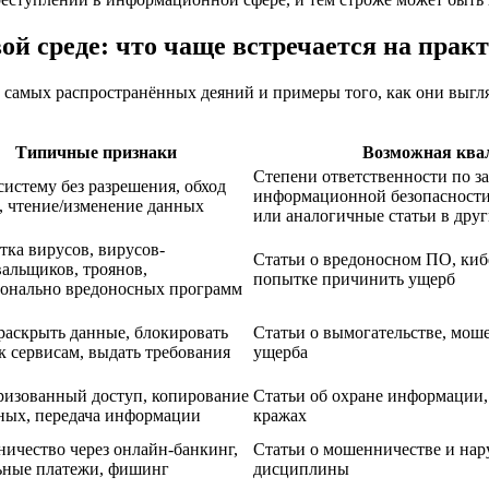
й среде: что чаще встречается на прак
ь самых распространённых деяний и примеры того, как они выгл
Типичные признаки
Возможная ква
Степени ответственности по з
систему без разрешения, обход
информационной безопасности;
, чтение/изменение данных
или аналогичные статьи в друг
тка вирусов, вирусов-
Статьи о вредоносном ПО, киб
альщиков, троянов,
попытке причинить ущерб
онально вредоносных программ
раскрыть данные, блокировать
Статьи о вымогательстве, мош
к сервисам, выдать требования
ущерба
ризованный доступ, копирование
Статьи об охране информации,
нных, передача информации
кражах
ичество через онлайн-банкинг,
Статьи о мошенничестве и на
ьные платежи, фишинг
дисциплины