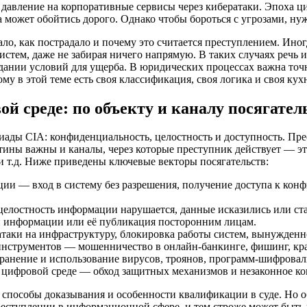
 давление на корпоративные сервисы через кибератаки. Эпоха 
ка может обойтись дорого. Однако чтобы бороться с угрозами, н
ло, как пострадало и почему это считается преступлением. Иног
истем, даже не забирая ничего напрямую. В таких случаях реч
дании условий для ущерба. В юридических процессах важна точн
му в этой теме есть своя классификация, своя логика и своя кух
й среде: по объекту и каналу посягател
риады CIA: конфиденциальность, целостность и доступность. П
ртины важны и каналы, через которые преступник действует — эт
 т.д. Ниже приведены ключевые векторы посягательств:
и — вход в систему без разрешения, получение доступа к кон
елостность информации нарушается, данные исказились или ст
 информации или её публикация посторонним лицам.
таки на инфраструктуру, блокировка работы систем, вынужденн
нструментов — мошенничество в онлайн-банкинге, фишинг, кр
анение и использование вирусов, троянов, программ-шифровальщ
 цифровой среде — обход защитных механизмов и незаконное ко
способы доказывания и особенности квалификации в суде. Но о
реступлении в информационной сфере, и тем строже может быть 