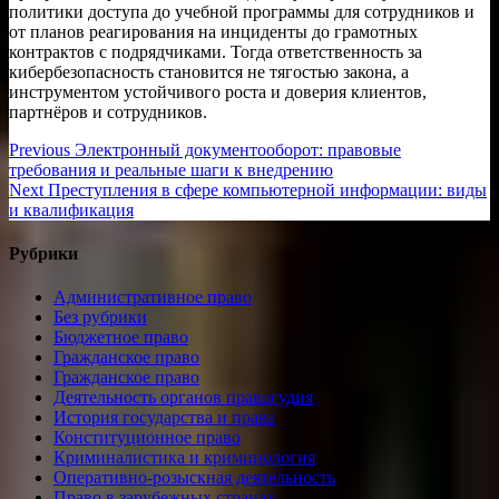
политики доступа до учебной программы для сотрудников и
от планов реагирования на инциденты до грамотных
контрактов с подрядчиками. Тогда ответственность за
кибербезопасность становится не тягостью закона, а
инструментом устойчивого роста и доверия клиентов,
партнёров и сотрудников.
Навигация
Previous
Previous
Электронный документооборот: правовые
post:
требования и реальные шаги к внедрению
по
Next
Next
Преступления в сфере компьютерной информации: виды
записям
post:
и квалификация
Рубрики
Административное право
Без рубрики
Бюджетное право
Гражданское право
Гражданское право
Деятельность органов правосудия
История государства и права
Конституционное право
Криминалистика и криминология
Оперативно-розыскная деятельность
Право в зарубежных странах