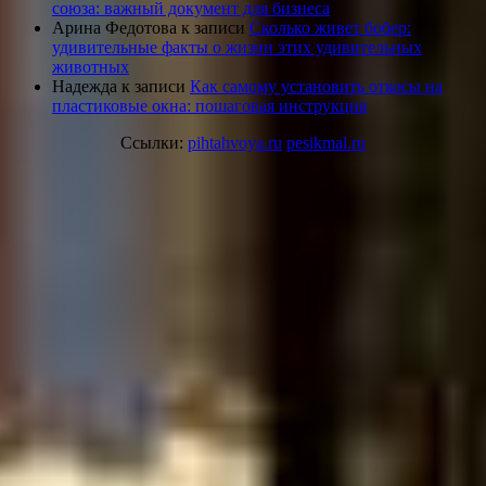
союза: важный документ для бизнеса
Арина Федотова
к записи
Сколько живет бобер:
удивительные факты о жизни этих удивительных
животных
Надежда
к записи
Как самому установить откосы на
пластиковые окна: пошаговая инструкция
Ссылки:
pihtahvoya.ru
pesikmal.ru