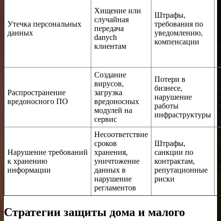
Хищение или
Штрафы,
случайная
Утечка персональных
требования по
передача
данных
уведомлению,
danych
компенсации
клиентам
Создание
Потери в
вирусов,
бизнесе,
Распространение
загрузка
нарушение
вредоносного ПО
вредоносных
работы
модулей на
инфраструктуры
сервис
Несоответствие
сроков
Штрафы,
Нарушение требований
хранения,
санкции по
к хранению
уничтожение
контрактам,
информации
данных в
репутационные
нарушение
риски
регламентов
Стратегии защиты дома и малого