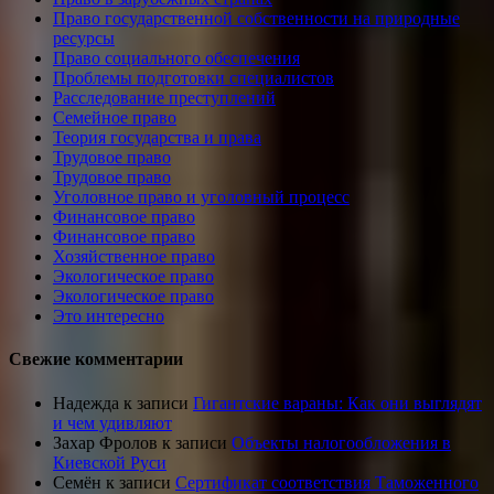
Право государственной собственности на природные
ресурсы
Право социального обеспечения
Проблемы подготовки специалистов
Расследование преступлений
Семейное право
Теория государства и права
Трудовое право
Трудовое право
Уголовное право и уголовный процесс
Финансовое право
Финансовое право
Хозяйственное право
Экологическое право
Экологическое право
Это интересно
Свежие комментарии
Надежда
к записи
Гигантские вараны: Как они выглядят
и чем удивляют
Захар Фролов
к записи
Объекты налогообложения в
Киевской Руси
Семён
к записи
Сертификат соответствия Таможенного