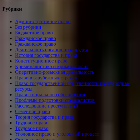
Рубрики
Административное право
Без рубрики
Бюджетное право
Гражданское право
Гражданское право
Деятельность органов правосудия
История государства и права
Конституционное право
Криминалистика и криминология
Оперативно-розыскная деятельность
Право в зарубежных странах
Право государственной собственности на природные
ресурсы
Право социального обеспечения
Проблемы подготовки специалистов
Расследование преступлений
Семейное право
Теория государства и права
Трудовое право
Трудовое право
Уголовное право и уголовный процесс
Финансовое право