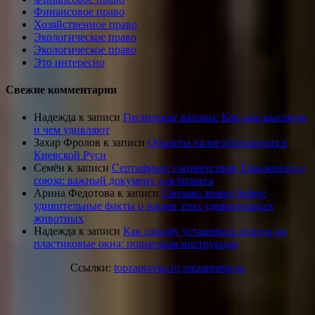
Финансовое право
Хозяйственное право
Экологическое право
Экологическое право
Это интересно
Свежие комментарии
Надежда
к записи
Гигантские вараны: Как они выглядят
и чем удивляют
Захар Фролов
к записи
Объекты налогообложения в
Киевской Руси
Семён
к записи
Сертификат соответствия Таможенного
союза: важный документ для бизнеса
Арина Федотова
к записи
Сколько живет бобер:
удивительные факты о жизни этих удивительных
животных
Надежда
к записи
Как самому установить откосы на
пластиковые окна: пошаговая инструкция
Ссылки:
topzapravka.ru
pizzarezept.ru