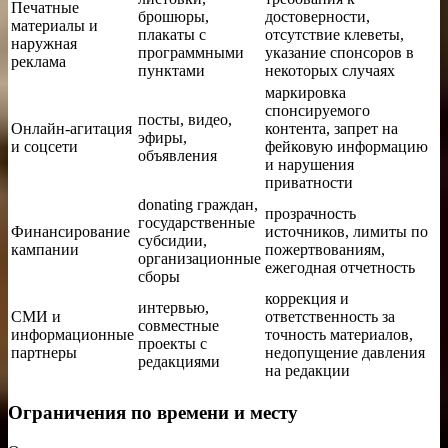
Печатные
брошюры,
достоверности,
материалы и
плакаты с
отсутствие клеветы,
наружная
программными
указание спонсоров в
реклама
пунктами
некоторых случаях
маркировка
спонсируемого
посты, видео,
Онлайн-агитация
контента, запрет на
эфиры,
и соцсети
фейковую информацию
объявления
и нарушения
приватности
donating граждан,
прозрачность
государственные
Финансирование
источников, лимиты по
субсидии,
кампании
пожертвованиям,
организационные
ежегодная отчетность
сборы
коррекция и
интервью,
СМИ и
ответственность за
совместные
информационные
точность материалов,
проекты с
партнеры
недопущение давления
редакциями
на редакции
Ограничения по времени и месту