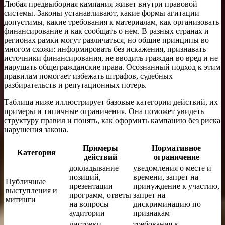
Любая предвыборная кампания живет внутри правовой
системы. Законы устанавливают, какие формы агитации
допустимы, какие требования к материалам, как организовать
финансирование и как сообщать о нем. В разных странах и
регионах рамки могут различаться, но общие принципы во
многом схожи: информировать без искажения, признавать
источники финансирования, не вводить граждан во вред и не
нарушать общегражданские права. Осознанный подход к этим
правилам помогает избежать штрафов, судебных
разбирательств и репутационных потерь.
Таблица ниже иллюстрирует базовые категории действий, их
примеры и типичные ограничения. Она поможет увидеть
структуру правил и понять, как оформить кампанию без риска
нарушения закона.
Примеры
Нормативное
Категория
действий
ограничение
докладывание
уведомления о месте и
позиций,
времени, запрет на
Публичные
презентации
принуждение к участию,
выступления и
программ, ответы
запрет на
митинги
на вопросы
дискриминацию по
аудитории
признакам
листовки,
требования к