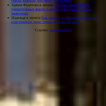
союза: важный документ для бизнеса
Арина Федотова
к записи
Сколько живет бобер:
удивительные факты о жизни этих удивительных
животных
Надежда
к записи
Как самому установить откосы на
пластиковые окна: пошаговая инструкция
Ссылки:
traktoramira.ru