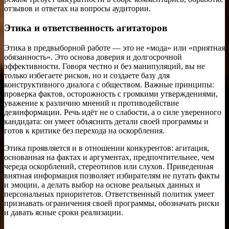
отзывов и ответах на вопросы аудитории.
Этика и ответственность агитаторов
Этика в предвыборной работе — это не «мода» или «приятная
обязанность». Это основа доверия и долгосрочной
эффективности. Говоря честно и без манипуляций, вы не
только избегаете рисков, но и создаете базу для
конструктивного диалога с обществом. Важные принципы:
проверка фактов, осторожность с громкими утверждениями,
уважение к различию мнений и противодействие
дезинформации. Речь идёт не о слабости, а о силе уверенного
кандидата: он умеет объяснить детали своей программы и
готов к критике без перехода на оскорбления.
Этика проявляется и в отношении конкурентов: агитация,
основанная на фактах и аргументах, предпочтительнее, чем
череда оскорблений, стереотипов или слухов. Приведенная
внятная информация позволяет избирателям не путать факты
и эмоции, а делать выбор на основе реальных данных и
персональных приоритетов. Ответственный политик умеет
признавать ограничения своей программы, обозначать риски
и давать ясные сроки реализации.