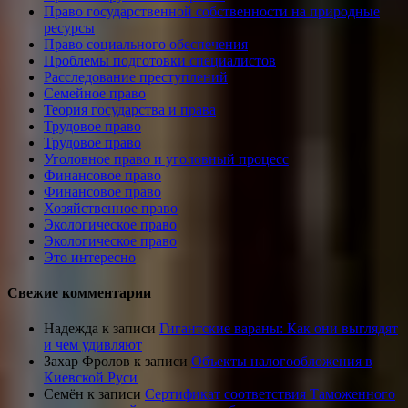
Право государственной собственности на природные
ресурсы
Право социального обеспечения
Проблемы подготовки специалистов
Расследование преступлений
Семейное право
Теория государства и права
Трудовое право
Трудовое право
Уголовное право и уголовный процесс
Финансовое право
Финансовое право
Хозяйственное право
Экологическое право
Экологическое право
Это интересно
Свежие комментарии
Надежда
к записи
Гигантские вараны: Как они выглядят
и чем удивляют
Захар Фролов
к записи
Объекты налогообложения в
Киевской Руси
Семён
к записи
Сертификат соответствия Таможенного