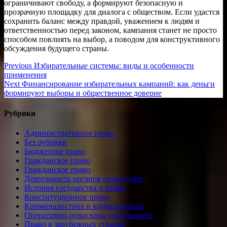
ограничивают свободу, а формируют безопасную и
прозрачную площадку для диалога с обществом. Если удастся
сохранить баланс между правдой, уважением к людям и
ответственностью перед законом, кампания станет не просто
способом повлиять на выбор, а поводом для конструктивного
обсуждения будущего страны.
Навигация
Previous
Previous
Избирательные системы: виды и особенности
post:
применения
по
Next
Next
Финансирование избирательных кампаний: как деньги
записям
post:
формируют выборы и общественное доверие
Рубрики
Административное право
Без рубрики
Бюджетное право
Гражданское право
Гражданское право
Деятельность органов правосудия
История государства и права
Конституционное право
Криминалистика и криминология
Оперативно-розыскная деятельность
Право в зарубежных странах