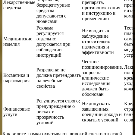
Лекарственные
препарата,
безрецептурные
преп
средства
противопоказания
средства
вита
и инструкцию к
допускаются с
комп
применению
нюансами
Реклама
Тест-
Не вводить в
регулируется
план
заблуждение
Медицинские
отдельно;
само
относительно
изделия
допускается при
быто
назначения и
соблюдении
меди
эффективности
инструкций
устр
Честное
позиционирование,
Лаки
Разрешена; не
запрос на
ногт
Косметика и
должна претендовать
клинические
крем
парфюмерия
на лечебные
исследования
уходу
свойства
должен быть
коже
обоснован
Регулируется строго;
Не допускать
Кред
предупреждение о
Финансовые
завышенных
стра
рисках и
услуги
обещаний дохода и
банк
прозрачность
скрытых условий
серв
условий
Как видите, рамки охватывают широкий спектр отраслей.