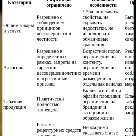
Категория
Пр
ограничено
особенности
Чётко описывать
Разрешено с
свойства, не
Быто
соблюдением
скрывать
элек
Общие товары
принципов
недостатки, не
быто
и услуги
достоверности и
использовать
хими
честности
обманчивые
связ
сравнения
Разрешено в
Возрастной порог,
Рекл
определённых
ограничения по
в пе
рамках; запреты на
контенту,
изда
Алкоголь
таргетинг
ограничения по
онла
несовершеннолетних
времени
собл
и агрессивные
размещения в
возр
призывы
отдельных каналах
марк
Включая онлайн и
офлайн площадки;
Клас
Практически
Табачная
ограничение на
таба
полностью
продукция
брендинг и
рекл
запрещена
ассоциации с
запр
образом жизни
Реклама
Необходимо
рецептурных средств
OTC
указывать статус
запрещена;
енте