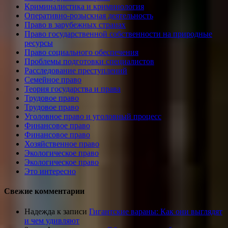
Криминалистика и криминология
Оперативно-розыскная деятельность
Право в зарубежных странах
Право государственной собственности на природные
ресурсы
Право социального обеспечения
Проблемы подготовки специалистов
Расследование преступлений
Семейное право
Теория государства и права
Трудовое право
Трудовое право
Уголовное право и уголовный процесс
Финансовое право
Финансовое право
Хозяйственное право
Экологическое право
Экологическое право
Это интересно
Свежие комментарии
Надежда
к записи
Гигантские вараны: Как они выглядят
и чем удивляют