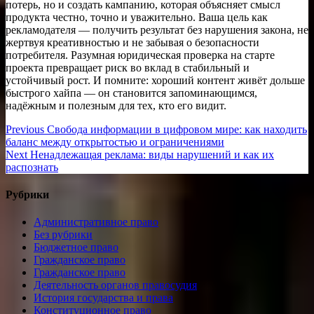
потерь, но и создать кампанию, которая объясняет смысл
продукта честно, точно и уважительно. Ваша цель как
рекламодателя — получить результат без нарушения закона, не
жертвуя креативностью и не забывая о безопасности
потребителя. Разумная юридическая проверка на старте
проекта превращает риск во вклад в стабильный и
устойчивый рост. И помните: хороший контент живёт дольше
быстрого хайпа — он становится запоминающимся,
надёжным и полезным для тех, кто его видит.
Навигация
Previous
Previous
Свобода информации в цифровом мире: как находить
post:
баланс между открытостью и ограничениями
по
Next
Next
Ненадлежащая реклама: виды нарушений и как их
записям
post:
распознать
Рубрики
Административное право
Без рубрики
Бюджетное право
Гражданское право
Гражданское право
Деятельность органов правосудия
История государства и права
Конституционное право