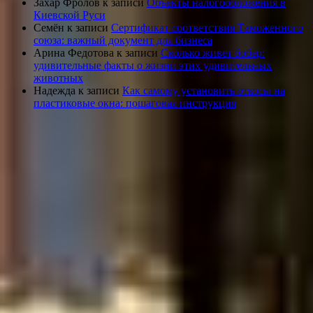
Захар Фролов
к записи
Объекты налогообложения в
Киевской Руси
Семён
к записи
Сертификат соответствия Таможенного
союза: важный документ для бизнеса
Арина Федотова
к записи
Сколько живет бобер:
удивительные факты о жизни этих удивительных
животных
Надежда
к записи
Как самому установить откосы на
пластиковые окна: пошаговая инструкция