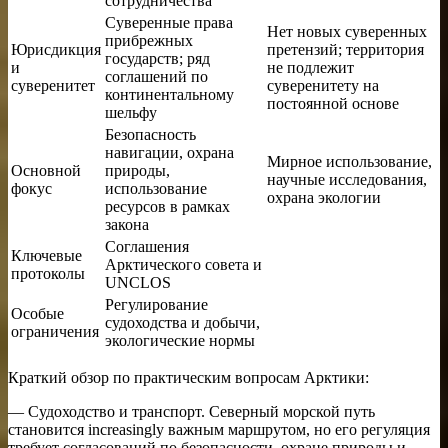
сотрудничества
Суверенные права
Нет новых суверенных
прибрежных
Юрисдикция
претензий; территория
государств; ряд
и
не подлежит
соглашений по
суверенитет
суверенитету на
континентальному
постоянной основе
шельфу
Безопасность
навигации, охрана
Мирное использование,
Основной
природы,
научные исследования,
фокус
использование
охрана экологии
ресурсов в рамках
закона
Соглашения
Ключевые
Арктического совета и
протоколы
UNCLOS
Регулирование
Особые
судоходства и добычи,
ограничения
экологические нормы
Краткий обзор по практическим вопросам Арктики:
— Судоходство и транспорт. Северный морской путь
становится increasingly важным маршрутом, но его регуляция
требует согласований по безопасности, охране природы и