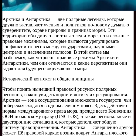
Арктика и Антарктика — две полярные легенды, которые
дружно заставляют ученых и политиков по-новому думать о
суверенитете, охране природы и границах морей. Эти
территории объединяют не только лед и море, но и сложные
правовые механизмы, которые пытаются урегулировать
конфликт интересов между государствами, научными
центрами и населением полюсов. В этой статье мы
разберемся, как устроены правовые режимы Арктики и
Антарктики, чем они отличаются и какие перспективы они
задают для будущего окружающего мира.
Исторический контекст и общие принципы
Чтобы понять нынешний правовой рисунок полярных
регионов, важно увидеть корни и логику их регулирования.
Арктика — зона сосуществования множества государств, чьи
побережья сходятся в одном ледяном поясе. Здесь действуют
нормы международного права моря, прежде всего Конвенция
ООН по морскому праву (UNCLOS), а также региональные и
двусторонние соглашения, которые дополняют общую
систему правоприменения. Антарктика — совершенно другой
сюжет. Её правовой каркас возник вокруг Антарктического