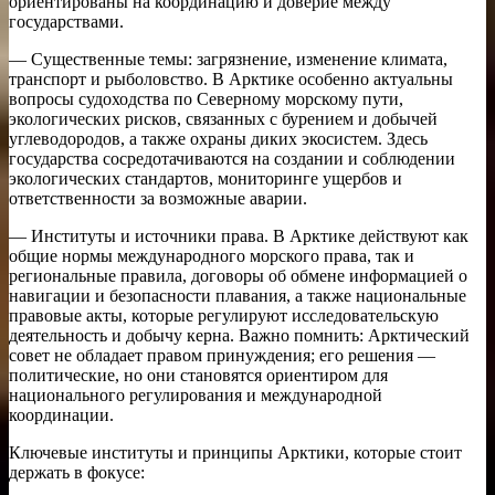
ориентированы на координацию и доверие между
государствами.
— Существенные темы: загрязнение, изменение климата,
транспорт и рыболовство. В Арктике особенно актуальны
вопросы судоходства по Северному морскому пути,
экологических рисков, связанных с бурением и добычей
углеводородов, а также охраны диких экосистем. Здесь
государства сосредотачиваются на создании и соблюдении
экологических стандартов, мониторинге ущербов и
ответственности за возможные аварии.
— Институты и источники права. В Арктике действуют как
общие нормы международного морского права, так и
региональные правила, договоры об обмене информацией о
навигации и безопасности плавания, а также национальные
правовые акты, которые регулируют исследовательскую
деятельность и добычу керна. Важно помнить: Арктический
совет не обладает правом принуждения; его решения —
политические, но они становятся ориентиром для
национального регулирования и международной
координации.
Ключевые институты и принципы Арктики, которые стоит
держать в фокусе: