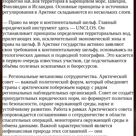
Норвегии наСвоя территория в Баренцевом море, Швеции,
Финляндии и Исландии. Основные принципы и источники
регулирования в Арктике складываются из нескольких слоев.
— Право на море и континентальный шельф. Главный
юридический инструмент здесь — UNCLOS. Он
устанавливает принципы определения территориальных вод,
прилегающих зон, исключительной экономической зоны и
права на шельф. В Арктике государства активно заявляют
свои требования к континентальному шельфу, основываясь на
геологических данных и подводной топографии. Это касается
в первую очередь известных участков, где подсчитываются
объёмы полезных ископаемых и биоресурсов.
— Региональные механизмы сотрудничества. Арктический
совет — важный политический форум, который объединяет
страны с арктическим побережьем наряду с рядом
региональных наблюдательных организаций. Совет не создаёт
принудительных юридических норм, но формирует политики
по безопасности, охране окружающей среды, науке и
устойчивому развитию. Работа в рамках Арктического совета
сопровождается соглашениями о сотрудничестве в области
спасательных операций, мониторинга окружающей среды и
обмена данными. Важной характеристикой является
нефинансовая природа этих соглашений — они