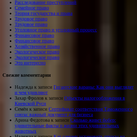
Расследование преступлений
Семейное право
Теория государства и права
Трудовое право
Трудовое право
Уголовное право и уголовный процесс
Финансовое право
Финансовое право
Хозяйственное право
Экологическое право
Экологическое право
Это интересно
Свежие комментарии
Надежда
к записи
Гигантские вараны: Как они выглядят
и чем удивляют
Захар Фролов
к записи
Объекты налогообложения в
Киевской Руси
Семён
к записи
Сертификат соответствия Таможенного
союза: важный документ для бизнеса
Арина Федотова
к записи
Сколько живет бобер:
удивительные факты о жизни этих удивительных
животных
Надежда
к записи
Как самому установить откосы на