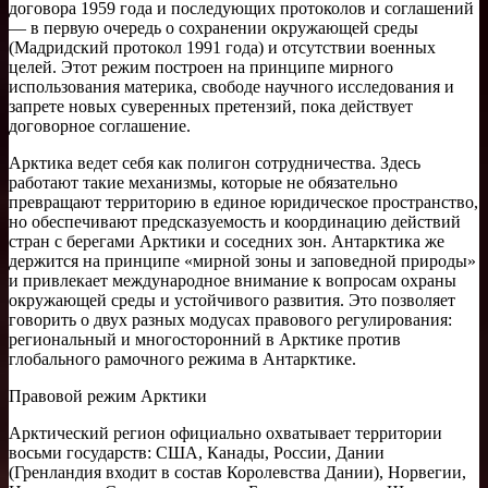
договора 1959 года и последующих протоколов и соглашений
— в первую очередь о сохранении окружающей среды
(Мадридский протокол 1991 года) и отсутствии военных
целей. Этот режим построен на принципе мирного
использования материка, свободе научного исследования и
запрете новых суверенных претензий, пока действует
договорное соглашение.
Арктика ведет себя как полигон сотрудничества. Здесь
работают такие механизмы, которые не обязательно
превращают территорию в единое юридическое пространство,
но обеспечивают предсказуемость и координацию действий
стран с берегами Арктики и соседних зон. Антарктика же
держится на принципе «мирной зоны и заповедной природы»
и привлекает международное внимание к вопросам охраны
окружающей среды и устойчивого развития. Это позволяет
говорить о двух разных модусах правового регулирования:
региональный и многосторонний в Арктике против
глобального рамочного режима в Антарктике.
Правовой режим Арктики
Арктический регион официально охватывает территории
восьми государств: США, Канады, России, Дании
(Гренландия входит в состав Королевства Дании), Норвегии,