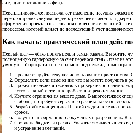
ситуации и жилищного фонда.
Перепланировка же предполагает изменение несущих элементо
перепланировка санузла, перенос размещения окон или дверей
оформления проекта, согласования и внесения изменений в те
процессом, который влияет на последующий учет недвижимост
Как начать: практический план действ
Первый шаг — чётко понять цель и рамки задачи. Вы хотите ч
полноценную гардеробную за счёт переноса стен? Ответ на э
увязнуть в бюрократии и не подпасть под неожиданные ограни
Проанализируйте текущее использование пространства. Сд
Определите цели изменений: что вы хотите получить в ре
Проведите базовый технадзор: проверьте состояние эле
всего главный источник проблем при реконструкции.
Изучите ограничения вашего дома. В многоэтажках спец
свободы, но требуют серьёзного расчёта на безопасность
Разработайте концепцию. На этой стадии полезно привле
сроков.
Получите информацию о документах и разрешениях. В зав
Составьте бюджет и график. Укажите стоимость проекта,
и устранение замечаний.