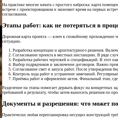
На практике многие начать с простого наброска: карта помещен
встрече с проектировщиком и экономит время на первых встре
согласования.
Этапы работ: как не потеряться в проц
Дорожная карта проекта — ключ к спокойному прохождению ч
ситуацию.
Разработка концепции и архитектурного решения. Включа
Согласование проекта в местных инстанциях. В ряде слу
Разработка рабочих чертежей и спецификаций. В этот па
Выбор подрядчиков и заключение договоров. Важно пров
Согласование смет и запуск работ. После утверждения б
Контроль хода работ и устранение замечаний. Регулярные
Приёмка работ и оформление актов. Финальный этап, гд
Разделение на этапы помогает держать фокус на конкретных за
требований к результату, чтобы затем выносить решения по про
Документы и разрешения: что может по
Практически любая перепланировка несущих конструкций треб