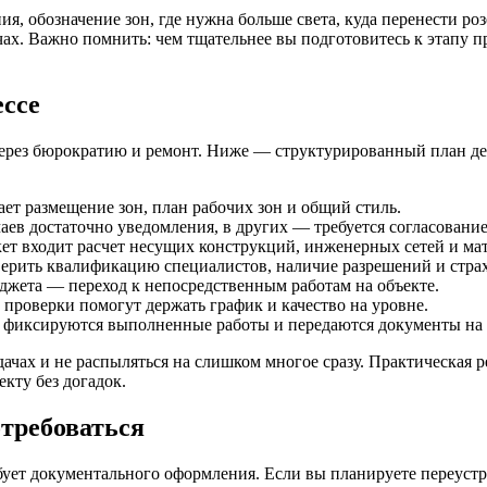
ия, обозначение зон, где нужна больше света, куда перенести ро
чах. Важно помнить: чем тщательнее вы подготовитесь к этапу 
ессе
ерез бюрократию и ремонт. Ниже — структурированный план де
ет размещение зон, план рабочих зон и общий стиль.
чаев достаточно уведомления, в других — требуется согласован
кет входит расчет несущих конструкций, инженерных сетей и ма
ерить квалификацию специалистов, наличие разрешений и стра
юджета — переход к непосредственным работам на объекте.
 проверки помогут держать график и качество на уровне.
е фиксируются выполненные работы и передаются документы на 
дачах и не распыляться на слишком многое сразу. Практическая 
екту без догадок.
требоваться
ует документального оформления. Если вы планируете переустр