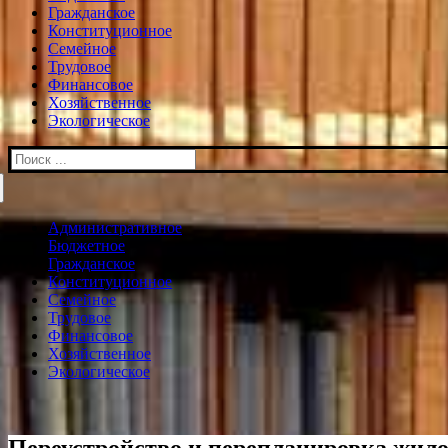
Гражданское
Конституционное
Семейное
Трудовое
Финансовое
Хозяйственное
Экологическое
Искать:
Административное
Бюджетное
Гражданское
Конституционное
Семейное
Трудовое
Финансовое
Хозяйственное
Экологическое
Переустройство и перепланировка жило