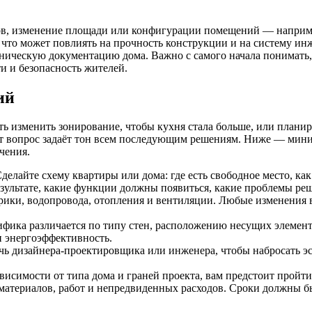
в, изменение площади или конфигурации помещений — например,
, что может повлиять на прочность конструкции и на систему ин
хническую документацию дома. Важно с самого начала понимать
и и безопасность жителей.
ий
уть изменить зонирование, чтобы кухня стала больше, или план
тот вопрос задаёт тон всем последующим решениям. Ниже — мин
чения.
елайте схему квартиры или дома: где есть свободное место, ка
зультате, какие функции должны появиться, какие проблемы реш
ктрики, водопровода, отопления и вентиляции. Любые изменения
ифика различается по типу стен, расположению несущих элемент
 и энергоэффективность.
чь дизайнера-проектировщика или инженера, чтобы набросать эс
исимости от типа дома и граней проекта, вам предстоит пройти 
 материалов, работ и непредвиденных расходов. Сроки должны б