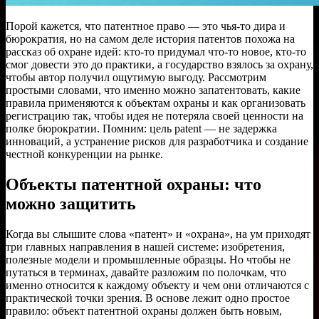
Порой кажется, что патентное право — это чья-то дира и
бюрократия, но на самом деле история патентов похожа на
рассказ об охране идей: кто-то придумал что-то новое, кто-то
смог довести это до практики, а государство взялось за охрану,
чтобы автор получил ощутимую выгоду. Рассмотрим
простыми словами, что именно можно запатентовать, какие
правила применяются к объектам охраны и как организовать
регистрацию так, чтобы идея не потеряла своей ценности на
полке бюрократии. Помним: цель patеnt — не задержка
инноваций, а устранение рисков для разработчика и создание
честной конкуренции на рынке.
Объекты патентной охраны: что
можно защитить
Когда вы слышите слова «патент» и «охрана», на ум приходят
три главных направления в нашей системе: изобретения,
полезные модели и промышленные образцы. Но чтобы не
путаться в терминах, давайте разложим по полочкам, что
именно относится к каждому объекту и чем они отличаются с
практической точки зрения. В основе лежит одно простое
правило: объект патентной охраны должен быть новым,