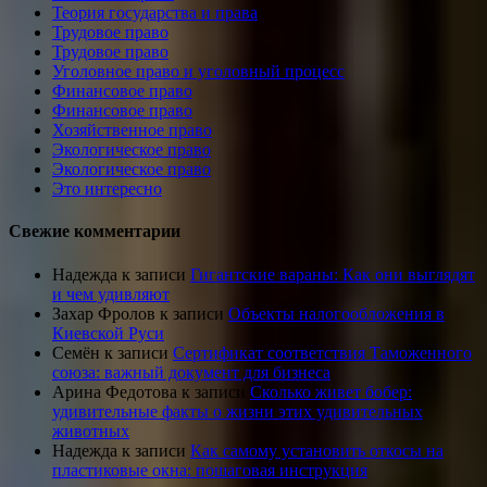
Теория государства и права
Трудовое право
Трудовое право
Уголовное право и уголовный процесс
Финансовое право
Финансовое право
Хозяйственное право
Экологическое право
Экологическое право
Это интересно
Свежие комментарии
Надежда
к записи
Гигантские вараны: Как они выглядят
и чем удивляют
Захар Фролов
к записи
Объекты налогообложения в
Киевской Руси
Семён
к записи
Сертификат соответствия Таможенного
союза: важный документ для бизнеса
Арина Федотова
к записи
Сколько живет бобер:
удивительные факты о жизни этих удивительных
животных
Надежда
к записи
Как самому установить откосы на
пластиковые окна: пошаговая инструкция