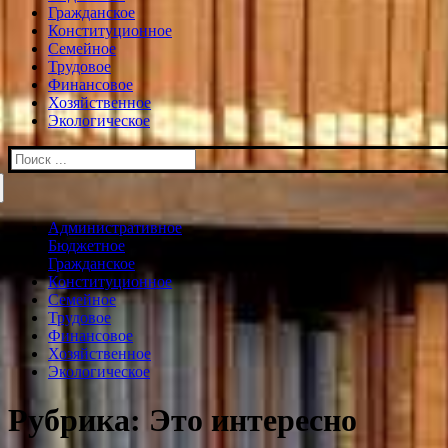
Гражданское
Конституционное
Семейное
Трудовое
Финансовое
Хозяйственное
Экологическое
Искать:
Административное
Бюджетное
Гражданское
Конституционное
Семейное
Трудовое
Финансовое
Хозяйственное
Экологическое
Рубрика:
Это интересно