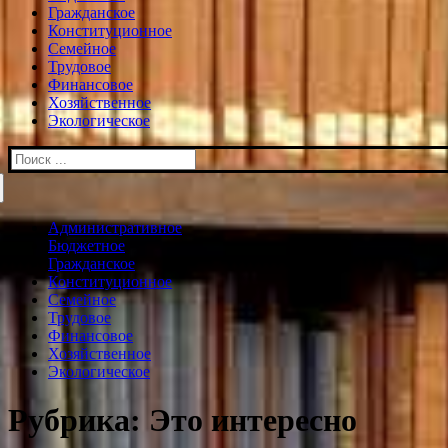
Гражданское
Конституционное
Семейное
Трудовое
Финансовое
Хозяйственное
Экологическое
Искать:
Административное
Бюджетное
Гражданское
Конституционное
Семейное
Трудовое
Финансовое
Хозяйственное
Экологическое
Рубрика:
Это интересно