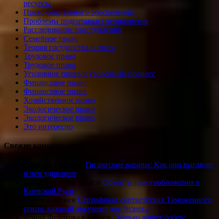
ресурсы
Право социального обеспечения
Проблемы подготовки специалистов
Расследование преступлений
Семейное право
Теория государства и права
Трудовое право
Трудовое право
Уголовное право и уголовный процесс
Финансовое право
Финансовое право
Хозяйственное право
Экологическое право
Экологическое право
Это интересно
Свежие комментарии
Надежда
к записи
Гигантские вараны: Как они выглядят
и чем удивляют
Захар Фролов
к записи
Объекты налогообложения в
Киевской Руси
Семён
к записи
Сертификат соответствия Таможенного
союза: важный документ для бизнеса
Арина Федотова
к записи
Сколько живет бобер: