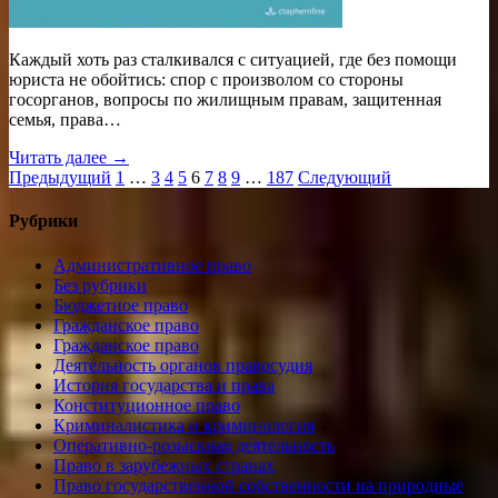
Каждый хоть раз сталкивался с ситуацией, где без помощи
юриста не обойтись: спор с произволом со стороны
госорганов, вопросы по жилищным правам, защитенная
семья, права…
Читать далее →
Пагинация
Предыдущий
1
…
3
4
5
6
7
8
9
…
187
Следующий
записей
Рубрики
Административное право
Без рубрики
Бюджетное право
Гражданское право
Гражданское право
Деятельность органов правосудия
История государства и права
Конституционное право
Криминалистика и криминология
Оперативно-розыскная деятельность
Право в зарубежных странах
Право государственной собственности на природные