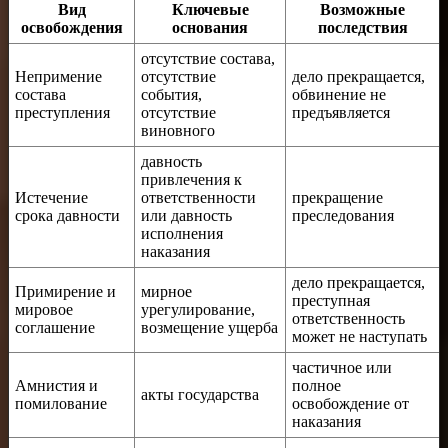
Вид
Ключевые
Возможные
освобождения
основания
последствия
отсутствие состава,
Непримение
отсутствие
дело прекращается,
состава
события,
обвинение не
преступления
отсутствие
предъявляется
виновного
давность
привлечения к
Истечение
ответственности
прекращение
срока давности
или давность
преследования
исполнения
наказания
дело прекращается,
Примирение и
мирное
преступная
мировое
урегулирование,
ответственность
соглашение
возмещение ущерба
может не наступать
частичное или
Амнистия и
полное
акты государства
помилование
освобождение от
наказания