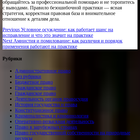
обращайтесь за профессиональной помощью и не торопитесь
с выводами. Правило безошибочной практики — ясная
стратегия, корректная правовая база и внимательное
отношение к деталям дела.
Навигация
Previous
Previous
Условное осуждение: как работает шанс на
post:
исправление и что это значит на практике
по
Next
Next
Амнистия и помилование: как различия и порядок
записям
post:
применения работают на практике
Рубрики
Административное право
Без рубрики
Бюджетное право
Гражданское право
Гражданское право
Деятельность органов правосудия
История государства и права
Конституционное право
Криминалистика и криминология
Оперативно-розыскная деятельность
Право в зарубежных странах
Право государственной собственности на природные
ресурсы