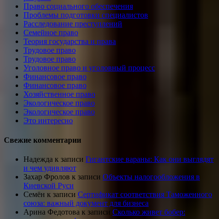
Право социального обеспечения
Проблемы подготовки специалистов
Расследование преступлений
Семейное право
Теория государства и права
Трудовое право
Трудовое право
Уголовное право и уголовный процесс
Финансовое право
Финансовое право
Хозяйственное право
Экологическое право
Экологическое право
Это интересно
Свежие комментарии
Надежда
к записи
Гигантские вараны: Как они выглядят
и чем удивляют
Захар Фролов
к записи
Объекты налогообложения в
Киевской Руси
Семён
к записи
Сертификат соответствия Таможенного
союза: важный документ для бизнеса
Арина Федотова
к записи
Сколько живет бобер: