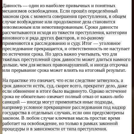
Давность — один из наиболее привычных и понятных
механизмов освобождения. Если прошёл определённый
законом срок с момента совершения преступления, в общем
случае возбуждение или продолжение дела становится
невозможным или немотивированным. Сроки давности
рассчитываются исходя из тяжести преступления, категории
виновного и ряда других факторов, и по-разному
применяются к расследованию и суду. Итог — уголовное
преследование прекращается, и ответственность не наступает
по истечении срока. Но здесь важно учитывать, что для
тяжёлых преступлений срок давности может длиться намного
дольше, чем для мелких правонарушений, и иногда отсрочка
или прерывание срока может влиять на итоговый результат.
На практике это означает, что если следствие затянулось, а
срок давности истёк, суд, скорее всего, прекратит дело, даже
если обвинение в итоге было выдвинуто. Однако истечение
срока не обязательно означает полный отказ от каких-либо
санкций — иногда могут применяться иные подходы,
например условное прекращение расследования под надзор
государства в отдельных случаях, если они предусмотрены
законом. В любом случае ключевая мысль простая: время
работает на освобождение, но только в рамках законной
процедуры и в зависимости от типа преступления.