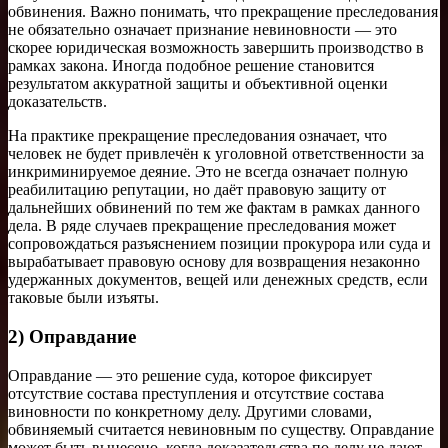
обвинения. Важно понимать, что прекращение преследования
не обязательно означает признание невиновности — это
скорее юридическая возможность завершить производство в
рамках закона. Иногда подобное решение становится
результатом аккуратной защиты и объективной оценки
доказательств.
На практике прекращение преследования означает, что
человек не будет привлечён к уголовной ответственности за
инкриминируемое деяние. Это не всегда означает полную
реабилитацию репутации, но даёт правовую защиту от
дальнейших обвинений по тем же фактам в рамках данного
дела. В ряде случаев прекращение преследования может
сопровождаться разъяснением позиции прокурора или суда и
вырабатывает правовую основу для возвращения незаконно
удержанных документов, вещей или денежных средств, если
таковые были изъяты.
2) Оправдание
Оправдание — это решение суда, которое фиксирует
отсутствие состава преступления и отсутствие состава
виновности по конкретному делу. Другими словами,
обвиняемый считается невиновным по существу. Оправдание
может быть вынесено, когда доказательства по делу не дают