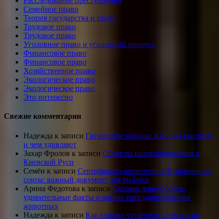
Расследование преступлений
Семейное право
Теория государства и права
Трудовое право
Трудовое право
Уголовное право и уголовный процесс
Финансовое право
Финансовое право
Хозяйственное право
Экологическое право
Экологическое право
Это интересно
Свежие комментарии
Надежда
к записи
Гигантские вараны: Как они выглядят
и чем удивляют
Захар Фролов
к записи
Объекты налогообложения в
Киевской Руси
Семён
к записи
Сертификат соответствия Таможенного
союза: важный документ для бизнеса
Арина Федотова
к записи
Сколько живет бобер:
удивительные факты о жизни этих удивительных
животных
Надежда
к записи
Как самому установить откосы на