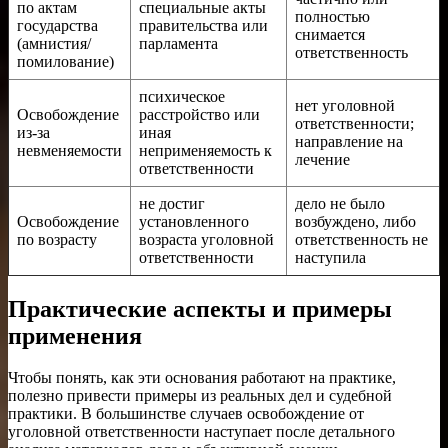
по актам
специальные акты
полностью
государства
правительства или
снимается
(амнистия/
парламента
ответственность
помилование)
психическое
нет уголовной
Освобождение
расстройство или
ответственности;
из-за
иная
направление на
невменяемости
неприменяемость к
лечение
ответственности
не достиг
дело не было
Освобождение
установленного
возбуждено, либо
по возрасту
возраста уголовной
ответственность не
ответственности
наступила
Практические аспекты и примеры
применения
Чтобы понять, как эти основания работают на практике,
полезно привести примеры из реальных дел и судебной
практики. В большинстве случаев освобождение от
уголовной ответственности наступает после детального