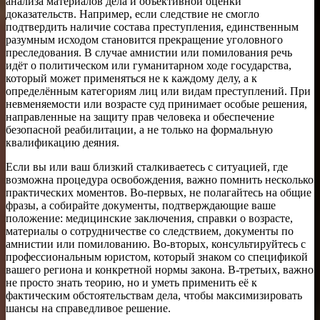
анализа материалов дела и объективной оценки
доказательств. Например, если следствие не смогло
подтвердить наличие состава преступления, единственным
разумным исходом становится прекращение уголовного
преследования. В случае амнистии или помилования речь
идёт о политическом или гуманитарном ходе государства,
который может применяться не к каждому делу, а к
определённым категориям лиц или видам преступлений. При
невменяемости или возрасте суд принимает особые решения,
направленные на защиту прав человека и обеспечение
безопасной реабилитации, а не только на формальную
квалификацию деяния.
Если вы или ваш близкий сталкиваетесь с ситуацией, где
возможна процедура освобождения, важно помнить несколько
практических моментов. Во‑первых, не полагайтесь на общие
фразы, а собирайте документы, подтверждающие ваше
положение: медицинские заключения, справки о возрасте,
материалы о сотрудничестве со следствием, документы по
амнистии или помилованию. Во‑вторых, консультируйтесь с
профессиональным юристом, который знаком со спецификой
вашего региона и конкретной нормы закона. В-третьих, важно
не просто знать теорию, но и уметь применить её к
фактическим обстоятельствам дела, чтобы максимизировать
шансы на справедливое решение.