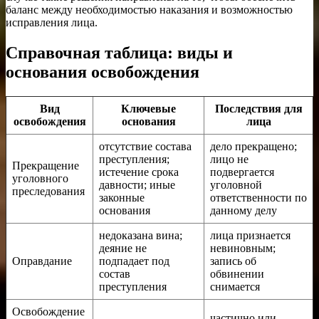
баланс между необходимостью наказания и возможностью
исправления лица.
Справочная таблица: виды и
основания освобождения
Вид
Ключевые
Последствия для
освобождения
основания
лица
отсутствие состава
дело прекращено;
преступления;
лицо не
Прекращение
истечение срока
подвергается
уголовного
давности; иные
уголовной
преследования
законные
ответственности по
основания
данному делу
недоказана вина;
лица признается
деяние не
невиновным;
Оправдание
подпадает под
запись об
состав
обвинении
преступления
снимается
Освобождение
частично или