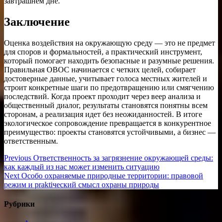
завтрашнем дне.
Заключение
Оценка воздействия на окружающую среду — это не предмет
для споров и формальностей, а практический инструмент,
который помогает находить безопасные и разумные решения.
Правильная ОВОС начинается с четких целей, собирает
достоверные данные, учитывает голоса местных жителей и
строит конкретные шаги по предотвращению или смягчению
последствий. Когда проект проходит через веер анализа и
общественный диалог, результаты становятся понятны всем
сторонам, а реализация идет без неожиданностей. В итоге
экологическое сопровождение превращается в конкурентное
преимущество: проекты становятся устойчивыми, а бизнес —
ответственным.
Навигация
Previous
Previous
Ответственность за загрязнение окружающей среды:
post:
как каждый из нас может изменить ситуацию
по
Next
Next
Особо охраняемые природные территории: правовой
записям
post:
режим и praktiческий смысл охраны природы
Рубрики