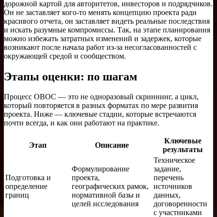
дорожной картой для авторитетов, инвесторов и подрядчиков.
Он не заставляет кого-то менять концепцию проекта ради
красивого отчета, он заставляет видеть реальные последствия
и искать разумные компромиссы. Так, на этапе планирования
можно избежать затратных изменений и задержек, которые
возникают после начала работ из-за несогласованностей с
окружающей средой и сообществом.
Этапы оценки: по шагам
Процесс ОВОС — это не одноразовый скриннинг, а цикл,
который повторяется в разных форматах по мере развития
проекта. Ниже — ключевые стадии, которые встречаются
почти всегда, и как они работают на практике.
Ключевые
Этап
Описание
результаты
Техническое
Формулирование
задание,
Подготовка и
проекта,
перечень
определение
географических рамок,
источников
границ
нормативной базы и
данных,
целей исследования
договоренности
с участниками