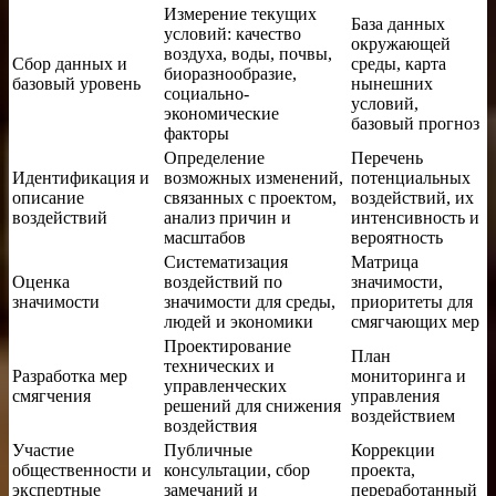
Измерение текущих
База данных
условий: качество
окружающей
воздуха, воды, почвы,
Сбор данных и
среды, карта
биоразнообразие,
базовый уровень
нынешних
социально-
условий,
экономические
базовый прогноз
факторы
Определение
Перечень
Идентификация и
возможных изменений,
потенциальных
описание
связанных с проектом,
воздействий, их
воздействий
анализ причин и
интенсивность и
масштабов
вероятность
Систематизация
Матрица
Оценка
воздействий по
значимости,
значимости
значимости для среды,
приоритеты для
людей и экономики
смягчающих мер
Проектирование
План
технических и
Разработка мер
мониторинга и
управленческих
смягчения
управления
решений для снижения
воздействием
воздействия
Участие
Публичные
Коррекции
общественности и
консультации, сбор
проекта,
экспертные
замечаний и
переработанный