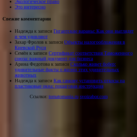
Экологическое право
Это интересно
Свежие комментарии
Надежда
к записи
Гигантские вараны: Как они выглядят
и чем удивляют
Захар Фролов
к записи
Объекты налогообложения в
Киевской Руси
Семён
к записи
Сертификат соответствия Таможенного
союза: важный документ для бизнеса
Арина Федотова
к записи
Сколько живет бобер:
удивительные факты о жизни этих удивительных
животных
Надежда
к записи
Как самому установить откосы на
пластиковые окна: пошаговая инструкция
Ссылки:
tomatomania.ru
svoizabor.com