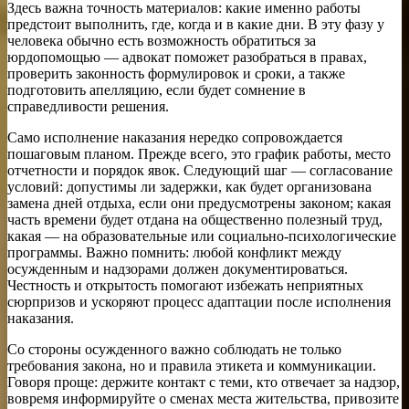
Здесь важна точность материалов: какие именно работы
предстоит выполнить, где, когда и в какие дни. В эту фазу у
человека обычно есть возможность обратиться за
юрдопомощью — адвокат поможет разобраться в правах,
проверить законность формулировок и сроки, а также
подготовить апелляцию, если будет сомнение в
справедливости решения.
Само исполнение наказания нередко сопровождается
пошаговым планом. Прежде всего, это график работы, место
отчетности и порядок явок. Следующий шаг — согласование
условий: допустимы ли задержки, как будет организована
замена дней отдыха, если они предусмотрены законом; какая
часть времени будет отдана на общественно полезный труд,
какая — на образовательные или социально-психологические
программы. Важно помнить: любой конфликт между
осужденным и надзорами должен документироваться.
Честность и открытость помогают избежать неприятных
сюрпризов и ускоряют процесс адаптации после исполнения
наказания.
Со стороны осужденного важно соблюдать не только
требования закона, но и правила этикета и коммуникации.
Говоря проще: держите контакт с теми, кто отвечает за надзор,
вовремя информируйте о сменах места жительства, привозите