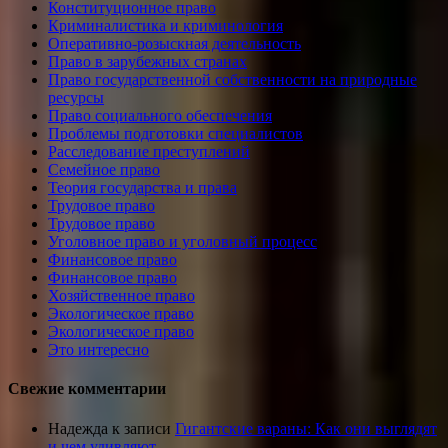
Конституционное право
Криминалистика и криминология
Оперативно-розыскная деятельность
Право в зарубежных странах
Право государственной собственности на природные
ресурсы
Право социального обеспечения
Проблемы подготовки специалистов
Расследование преступлений
Семейное право
Теория государства и права
Трудовое право
Трудовое право
Уголовное право и уголовный процесс
Финансовое право
Финансовое право
Хозяйственное право
Экологическое право
Экологическое право
Это интересно
Свежие комментарии
Надежда
к записи
Гигантские вараны: Как они выглядят
и чем удивляют