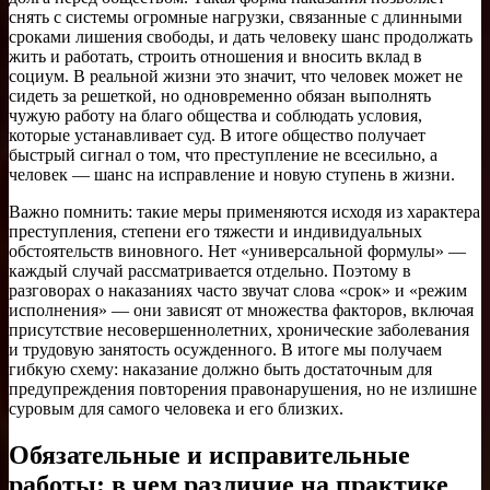
снять с системы огромные нагрузки, связанные с длинными
сроками лишения свободы, и дать человеку шанс продолжать
жить и работать, строить отношения и вносить вклад в
социум. В реальной жизни это значит, что человек может не
сидеть за решеткой, но одновременно обязан выполнять
чужую работу на благо общества и соблюдать условия,
которые устанавливает суд. В итоге общество получает
быстрый сигнал о том, что преступление не всесильно, а
человек — шанс на исправление и новую ступень в жизни.
Важно помнить: такие меры применяются исходя из характера
преступления, степени его тяжести и индивидуальных
обстоятельств виновного. Нет «универсальной формулы» —
каждый случай рассматривается отдельно. Поэтому в
разговорах о наказаниях часто звучат слова «срок» и «режим
исполнения» — они зависят от множества факторов, включая
присутствие несовершеннолетних, хронические заболевания
и трудовую занятость осужденного. В итоге мы получаем
гибкую схему: наказание должно быть достаточным для
предупреждения повторения правонарушения, но не излишне
суровым для самого человека и его близких.
Обязательные и исправительные
работы: в чем различие на практике