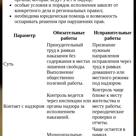
особые условия и порядок исполнения зависят от
конкретного дела и региональных правил;
необходима юридическая помощь и возможность
оспаривать решения при нарушениях прав.
Обязательные
Исправительные
Параметр
работы
работы
Принудительный
Признание
труд в рамках
нужным
наказания без
направления
содержания в местах
исправления через
Суть
лишения свободы.
труд в рамках
Выполнение
домашнего или
общественно
местного режима
полезной работы.
под надзором.
Контроль чаще
Контроль ведется
ближе к месту
через инспекции или
жительства и
Контакт с надзором
органы надзора за
месту работы;
исполнением
периодические
наказаний.
проверки и
отчеты.
Чаще остается в
Муниципальные,
рамках