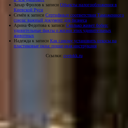
Захар Фролов
к записи
Объекты налогообложения в
Киевской Руси
Семён
к записи
Сертификат соответствия Таможенного
союза: важный документ для бизнеса
Арина Федотова
к записи
Сколько живет бобер:
удивительные факты о жизни этих удивительных
животных
Надежда
к записи
Как самому установить откосы на
пластиковые окна: пошаговая инструкция
Ссылки:
cvetokk.ru