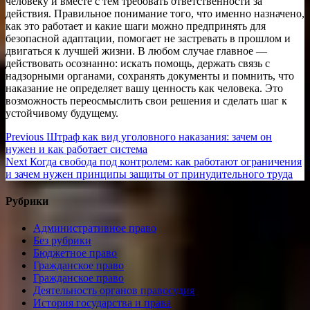
человеку и вместе с тем требовать ответственности за
действия. Правильное понимание того, что именно назначено,
как это работает и какие шаги можно предпринять для
безопасной адаптации, помогает не застревать в прошлом и
двигаться к лучшей жизни. В любом случае главное —
действовать осознанно: искать помощь, держать связь с
надзорными органами, сохранять документы и помнить, что
наказание не определяет вашу ценность как человека. Это
возможность переосмыслить свои решения и сделать шаг к
устойчивому будущему.
Навигация
Previous
Previous
Штраф как вид уголовного наказания: зачем он
post:
нужен и как работает система
по
Next
Next
Когда свобода под контролем: как работают ограничения
записям
post:
и зачем нужен принципы защиты от принудительного труда
Рубрики
Административное право
Без рубрики
Бюджетное право
Гражданское право
Гражданское право
Деятельность органов правосудия
История государства и права