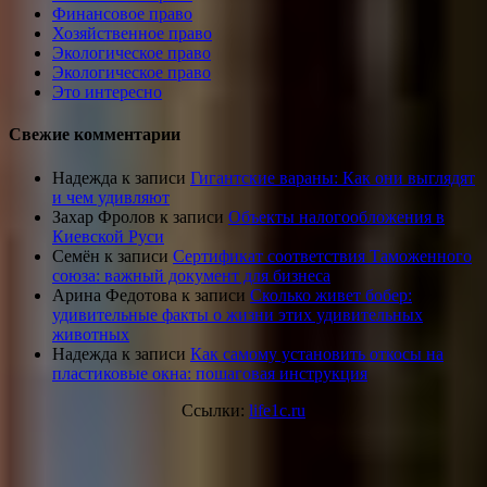
Финансовое право
Хозяйственное право
Экологическое право
Экологическое право
Это интересно
Свежие комментарии
Надежда
к записи
Гигантские вараны: Как они выглядят
и чем удивляют
Захар Фролов
к записи
Объекты налогообложения в
Киевской Руси
Семён
к записи
Сертификат соответствия Таможенного
союза: важный документ для бизнеса
Арина Федотова
к записи
Сколько живет бобер:
удивительные факты о жизни этих удивительных
животных
Надежда
к записи
Как самому установить откосы на
пластиковые окна: пошаговая инструкция
Ссылки:
life1c.ru