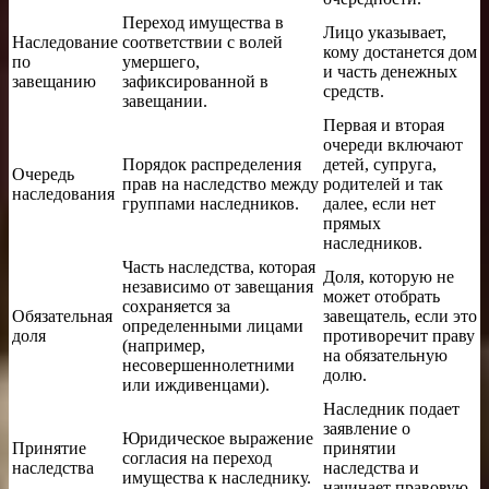
Переход имущества в
Лицо указывает,
Наследование
соответствии с волей
кому достанется дом
по
умершего,
и часть денежных
завещанию
зафиксированной в
средств.
завещании.
Первая и вторая
очереди включают
Порядок распределения
детей, супруга,
Очередь
прав на наследство между
родителей и так
наследования
группами наследников.
далее, если нет
прямых
наследников.
Часть наследства, которая
Доля, которую не
независимо от завещания
может отобрать
сохраняется за
Обязательная
завещатель, если это
определенными лицами
доля
противоречит праву
(например,
на обязательную
несовершеннолетними
долю.
или иждивенцами).
Наследник подает
заявление о
Юридическое выражение
Принятие
принятии
согласия на переход
наследства
наследства и
имущества к наследнику.
начинает правовую