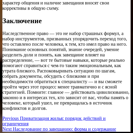
характер общения и наличие завещания вносят свои
коррективы в общую схему.
Заключение
Наследственное право — это не набор страшных формул, а
набор инструментов, призванных упорядочить переход того,
что оставлено после человека, к тем, кто имел право на него.
Понимание основных понятий, знание очередей, умение
разделить доли и понять, как завещание влияет на
распределение, — вот те бытовые навыки, которые реально
помогают справиться с чем-то таким эмоциональным, как
утрата близкого. Распоковыривать ситуацию по шагам,
собрать документы, обсудить с близкими и при
необходимости обратиться к специалисту — и вы сможете
пройти через этот процесс менее травматично и с ясной
стратегией. Помните: главное — действовать цивилизованно,
законно и в интересах тех, кто зависит от вас, чтобы память о
человеке, который ушел, не превращалась в источник
конфликтов и долгов.
Навигация
Previous
Previous
Приватизация жилья: порядок действий и
post:
ограничения
по
Next
Next
Наследование по завещанию: форма и содержание