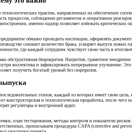
чему это важно
 технологических практик, направленных на обеспечение соотве
ость процессов, соблюдение регламентов и оперативное реагиров
остроении, именно надзор позволяет избежать критических оши
 предприятие обязано проходить инспекции, оформлять документ
изводстве снижает количество брака, ускоряет выпуск новых па
венности, где каждый сотрудник чувствует свою часть в итоговом
лько обструктивная бюрократия. Напротив, грамотное внедрение
утри коллектива и зафиксировать непрерывное улучшение. Это 
воляет получить богатый урожай без сюрпризов.
 выпуска
последовательных этапов, каждый из которых имеет свою цель, 
ует конструкторская и технологическая проработка, после чего 
отрят регуляторы и внутренний аудит.
мки, план тестирования, методы контроля и показатели рисков.
тственных, прописываем процедуры CAPA (corrective and preventi
все участники проекта.