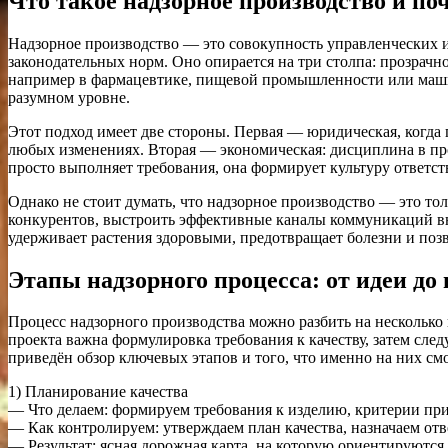
Что такое надзорное производство и по
Надзорное производство — это совокупность управленческих и
законодательных норм. Оно опирается на три столпа: прозрачн
например в фармацевтике, пищевой промышленности или машин
разумном уровне.
Этот подход имеет две стороны. Первая — юридическая, когда
любых изменениях. Вторая — экономическая: дисциплина в про
просто выполняет требования, она формирует культуру ответст
Однако не стоит думать, что надзорное производство — это то
конкурентов, выстроить эффективные каналы коммуникаций вн
удерживает растения здоровыми, предотвращает болезни и поз
Этапы надзорного процесса: от идеи до
Процесс надзорного производства можно разбить на несколько 
проекта важна формулировка требования к качеству, затем след
приведён обзор ключевых этапов и того, что именно на них см
1) Планирование качества
— Что делаем: формируем требования к изделию, критерии прие
— Как контролируем: утверждаем план качества, назначаем отве
— Результат: ясная дорожная карта, на которую ориентируются 