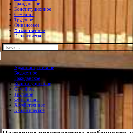
Гражданское
Конституционное
Семейное
Трудовое
Финансовое
Хозяйственное
Экологическое
Искать:
Административное
Бюджетное
Гражданское
Конституционное
Семейное
Трудовое
Финансовое
Хозяйственное
Экологическое
Надзорное производство: особенности,