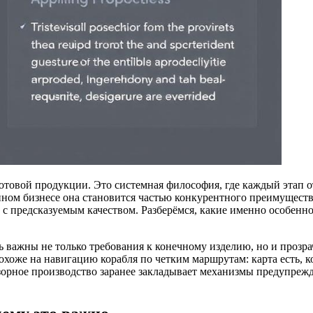
готовой продукции. Это системная философия, где каждый этап 
нном бизнесе она становится частью конкурентного преимуществ
 с предсказуемым качеством. Разберёмся, какие именно особенн
сь важны не только требования к конечному изделию, но и прозр
хоже на навигацию корабля по четким маршрутам: карта есть, ком
адзорное производство заранее закладывает механизмы предупре