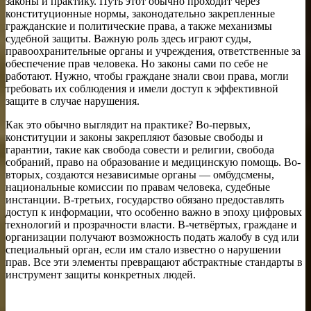
законы и практику. Путь этот обычно проходит через
конституционные нормы, законодательно закрепленные
гражданские и политические права, а также механизмы
судебной защиты. Важную роль здесь играют суды,
правоохранительные органы и учреждения, ответственные за
обеспечение прав человека. Но законы сами по себе не
работают. Нужно, чтобы граждане знали свои права, могли
требовать их соблюдения и имели доступ к эффективной
защите в случае нарушения.
Как это обычно выглядит на практике? Во-первых,
конституции и законы закрепляют базовые свободы и
гарантии, такие как свобода совести и религии, свобода
собраний, право на образование и медицинскую помощь. Во-
вторых, создаются независимые органы — омбудсмены,
национальные комиссии по правам человека, судебные
инстанции. В-третьих, государство обязано предоставлять
доступ к информации, что особенно важно в эпоху цифровых
технологий и прозрачности власти. В-четвёртых, граждане и
организации получают возможность подать жалобу в суд или
специальный орган, если им стало известно о нарушении
прав. Все эти элементы превращают абстрактные стандарты в
инструмент защиты конкретных людей.