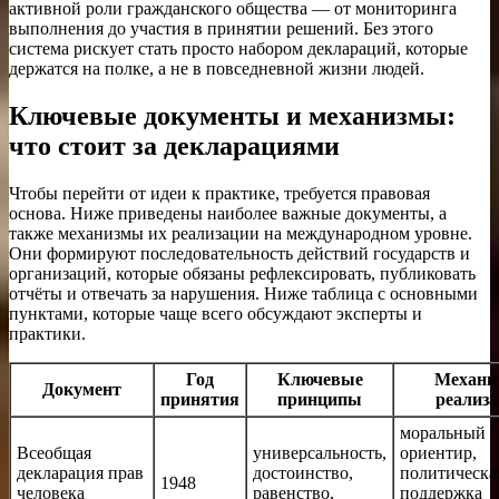
активной роли гражданского общества — от мониторинга
выполнения до участия в принятии решений. Без этого
система рискует стать просто набором деклараций, которые
держатся на полке, а не в повседневной жизни людей.
Ключевые документы и механизмы:
что стоит за декларациями
Чтобы перейти от идеи к практике, требуется правовая
основа. Ниже приведены наиболее важные документы, а
также механизмы их реализации на международном уровне.
Они формируют последовательность действий государств и
организаций, которые обязаны рефлексировать, публиковать
отчёты и отвечать за нарушения. Ниже таблица с основными
пунктами, которые чаще всего обсуждают эксперты и
практики.
Год
Ключевые
Механи
Документ
принятия
принципы
реализ
моральный
Всеобщая
универсальность,
ориентир,
декларация прав
достоинство,
политическа
1948
человека
равенство,
поддержка