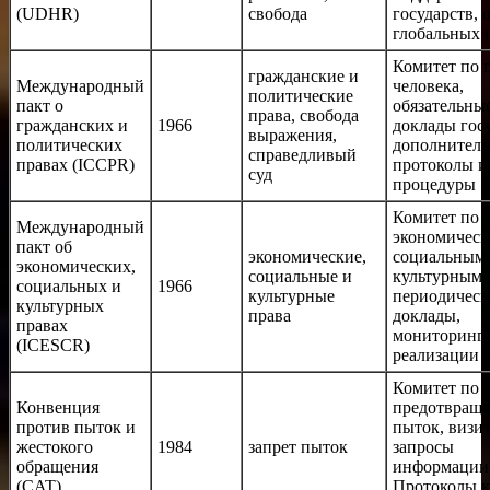
(UDHR)
свобода
государств, 
глобальных 
Комитет по 
гражданские и
Международный
человека,
политические
пакт о
обязательны
права, свобода
гражданских и
1966
доклады госу
выражения,
политических
дополнител
справедливый
правах (ICCPR)
протоколы и
суд
процедуры
Комитет по
Международный
экономическ
пакт об
экономические,
социальным
экономических,
социальные и
культурным 
социальных и
1966
культурные
периодическ
культурных
права
доклады,
правах
мониторинг
(ICESCR)
реализации
Комитет по
Конвенция
предотвращ
против пыток и
пыток, визи
жестокого
1984
запрет пыток
запросы
обращения
информации
(CAT)
Протоколы к