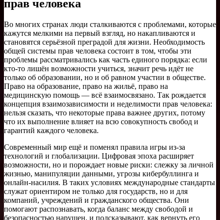
прав человека
Во многих странах люди сталкиваются с проблемами, которые
кажутся мелкими на первый взгляд, но накапливаются и
становятся серьёзной преградой для жизни. Необходимость
общей системы прав человека состоит в том, чтобы эти
проблемы рассматривались как часть единого порядка: если
кто-то лишён возможности учиться, значит речь идёт не
только об образовании, но и об равном участии в обществе.
Право на образование, право на жильё, право на
медицинскую помощь — всё взаимосвязано. Так рождается
концепция взаимозависимости и неделимости прав человека:
нельзя сказать, что некоторые права важнее других, потому
что их выполнение влияет на всю совокупность свобод и
гарантий каждого человека.
Современный мир ещё и поменял правила игры из-за
технологий и глобализации. Цифровая эпоха расширяет
возможности, но и порождает новые риски: слежку за личной
жизнью, манипуляции данными, угрозы кибербуллинга и
онлайн-насилия. В таких условиях международные стандарты
служат ориентиром не только для государств, но и для
компаний, учреждений и гражданского общества. Они
помогают распознавать, когда баланс между свободой и
безопасностью нарушен, и подсказывают, как вернуть его