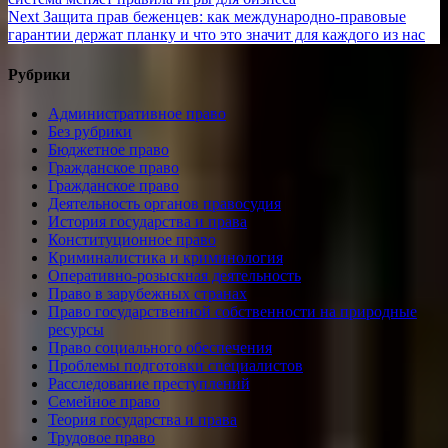
по
Next
Next
Защита прав беженцев: как международно‑правовые
записям
post:
гарантии держат планку и что это значит для каждого из нас
Рубрики
Административное право
Без рубрики
Бюджетное право
Гражданское право
Гражданское право
Деятельность органов правосудия
История государства и права
Конституционное право
Криминалистика и криминология
Оперативно-розыскная деятельность
Право в зарубежных странах
Право государственной собственности на природные
ресурсы
Право социального обеспечения
Проблемы подготовки специалистов
Расследование преступлений
Семейное право
Теория государства и права
Трудовое право