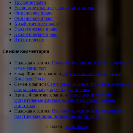
Трудовое право
Уголовное право и уголовный процесс
Финансовое право
Финансовое право
Хозяйственное право
Экологическое право
Экологическое право
Это интересно
Свежие комментарии
Надежда
к записи
Гигантские вараны: Как они выглядят
и чем удивляют
Захар Фролов
к записи
Объекты налогообложения в
Киевской Руси
Семён
к записи
Сертификат соответствия Таможенного
союза: важный документ для бизнеса
Арина Федотова
к записи
Сколько живет бобер:
удивительные факты о жизни этих удивительных
животных
Надежда
к записи
Как самому установить откосы на
пластиковые окна: пошаговая инструкция
Ссылки:
youlooks.ru