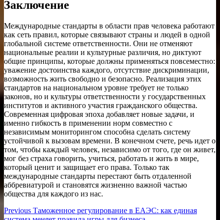
Заключение
Международные стандарты в области прав человека работают
как сеть правил, которые связывают страны и людей в одной
глобальной системе ответственности. Они не отменяют
национальные реалии и культурные различия, но диктуют
общие принципы, которые должны применяться повсеместно:
уважение достоинства каждого, отсутствие дискриминации,
возможность жить свободно и безопасно. Реализация этих
стандартов на национальном уровне требует не только
законов, но и культуры ответственности у государственных
институтов и активного участия гражданского общества.
Современная цифровая эпоха добавляет новые задачи, и
именно гибкость в применении норм совместно с
независимым мониторингом способна сделать систему
устойчивой к вызовам времени. В конечном счете, речь идет о
том, чтобы каждый человек, независимо от того, где он живет,
мог без страха говорить, учиться, работать и жить в мире,
который ценит и защищает его права. Только так
международные стандарты перестают быть отдаленной
аббревиатурой и становятся жизненно важной частью
общества для каждого из нас.
Навигация
Previous
Previous
Таможенное регулирование в ЕАЭС: как единая
post:
система меняет правила игры для бизнеса